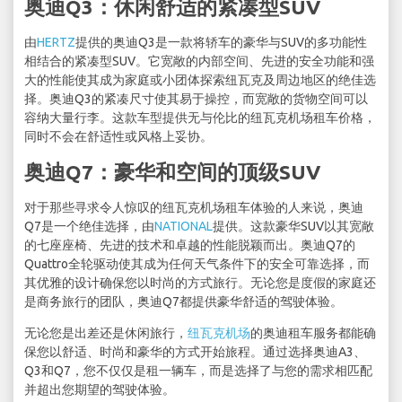
奥迪Q3：休闲舒适的紧凑型SUV
由
HERTZ
提供的奥迪Q3是一款将轿车的豪华与SUV的多功能性
相结合的紧凑型SUV。它宽敞的内部空间、先进的安全功能和强
大的性能使其成为家庭或小团体探索纽瓦克及周边地区的绝佳选
择。奥迪Q3的紧凑尺寸使其易于操控，而宽敞的货物空间可以
容纳大量行李。这款车型提供无与伦比的纽瓦克机场租车价格，
同时不会在舒适性或风格上妥协。
奥迪Q7：豪华和空间的顶级SUV
对于那些寻求令人惊叹的纽瓦克机场租车体验的人来说，奥迪
Q7是一个绝佳选择，由
NATIONAL
提供。这款豪华SUV以其宽敞
的七座座椅、先进的技术和卓越的性能脱颖而出。奥迪Q7的
Quattro全轮驱动使其成为任何天气条件下的安全可靠选择，而
其优雅的设计确保您以时尚的方式旅行。无论您是度假的家庭还
是商务旅行的团队，奥迪Q7都提供豪华舒适的驾驶体验。
无论您是出差还是休闲旅行，
纽瓦克机场
的奥迪租车服务都能确
保您以舒适、时尚和豪华的方式开始旅程。通过选择奥迪A3、
Q3和Q7，您不仅仅是租一辆车，而是选择了与您的需求相匹配
并超出您期望的驾驶体验。