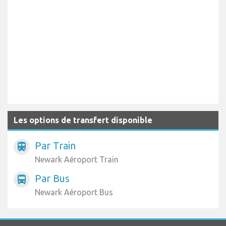
Les options de transfert disponible
Par Train
train
Newark Aéroport Train
Par Bus
directions_bus
Newark Aéroport Bus