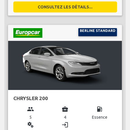
CONSULTEZ LES DÉTAILS...
BERLINE STANDARD
CHRYSLER 200
group
business_center
local_gas_station
5
4
Essence
miscellaneous_services
login