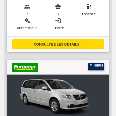
group
business_center
local_gas_station
7
3
Essence
miscellaneous_services
login
Automatique
5 Porte
CONSULTEZ LES DÉTAILS...
MINIBUS