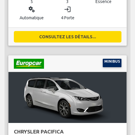
5
3
Essence
miscellaneous_services
login
Automatique
4 Porte
CONSULTEZ LES DÉTAILS...
MINIBUS
CHRYSLER PACIFICA