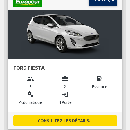
ÉCONOMIQUE
FORD FIESTA
group
business_center
local_gas_station
5
2
Essence
miscellaneous_services
login
Automatique
4 Porte
CONSULTEZ LES DÉTAILS...