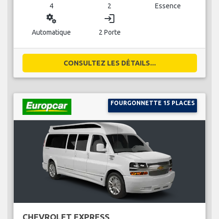
4
2
Essence
miscellaneous_services
login
Automatique
2 Porte
CONSULTEZ LES DÉTAILS...
FOURGONNETTE 15 PLACES
CHEVROLET EXPRESS