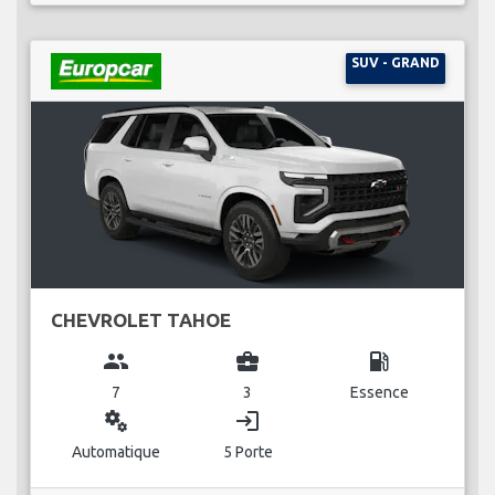
SUV - GRAND
CHEVROLET TAHOE
group
business_center
local_gas_station
7
3
Essence
miscellaneous_services
login
Automatique
5 Porte