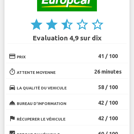
star
star
star_half
star_border
star_border
Evaluation 4,9 sur dix
credit_card
41 / 100
PRIX
timer
26 minutes
ATTENTE MOYENNE
directions_car
58 / 100
LA QUALITÉ DU VEHICULE
room_service
42 / 100
BUREAU D'INFORMATION
flag
42 / 100
RÉCUPERER LE VÉHICULE
beenhere
60 / 100