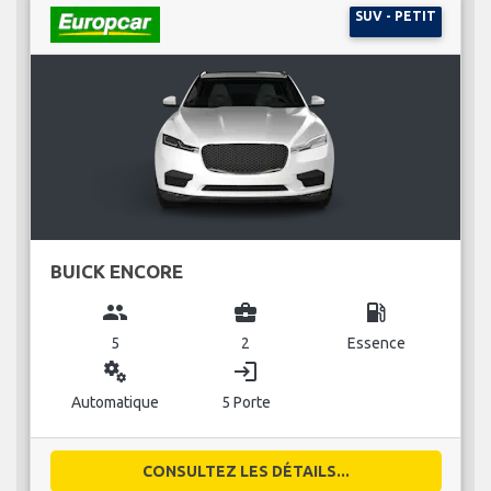
SUV - PETIT
BUICK ENCORE
group
business_center
local_gas_station
5
2
Essence
miscellaneous_services
login
Automatique
5 Porte
CONSULTEZ LES DÉTAILS...