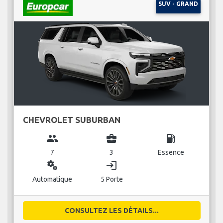
SUV - GRAND
CHEVROLET SUBURBAN
group
business_center
local_gas_station
7
3
Essence
miscellaneous_services
login
Automatique
5 Porte
CONSULTEZ LES DÉTAILS...