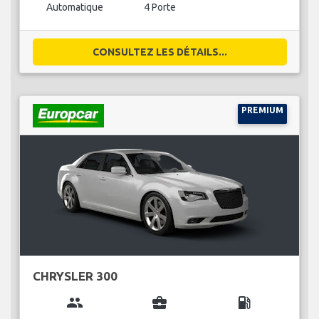
Automatique
4 Porte
CONSULTEZ LES DÉTAILS...
PREMIUM
CHRYSLER 300
group
business_center
local_gas_station