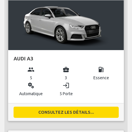
AUDI A3
group
business_center
local_gas_station
5
3
Essence
miscellaneous_services
login
Automatique
5 Porte
CONSULTEZ LES DÉTAILS...