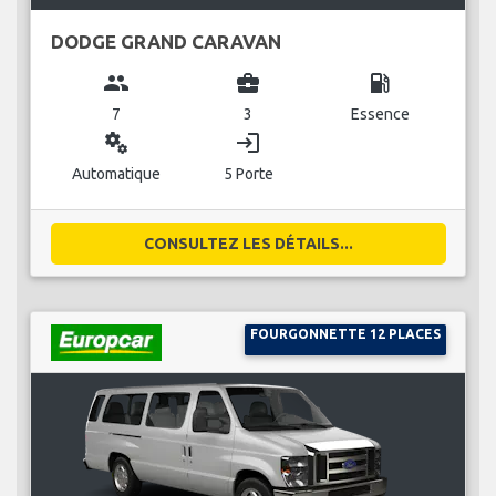
DODGE GRAND CARAVAN
group
business_center
local_gas_station
7
3
Essence
miscellaneous_services
login
Automatique
5 Porte
CONSULTEZ LES DÉTAILS...
FOURGONNETTE 12 PLACES