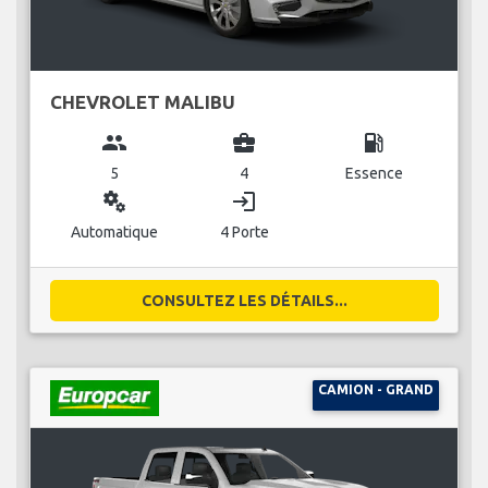
CHEVROLET MALIBU
group
business_center
local_gas_station
5
4
Essence
miscellaneous_services
login
Automatique
4 Porte
CONSULTEZ LES DÉTAILS...
CAMION - GRAND