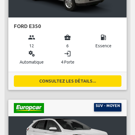
FORD E350
group
business_center
local_gas_station
12
6
Essence
miscellaneous_services
login
Automatique
4 Porte
CONSULTEZ LES DÉTAILS...
SUV - MOYEN