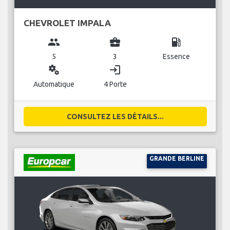
CHEVROLET IMPALA
group
business_center
local_gas_station
5
3
Essence
miscellaneous_services
login
Automatique
4 Porte
CONSULTEZ LES DÉTAILS...
GRANDE BERLINE