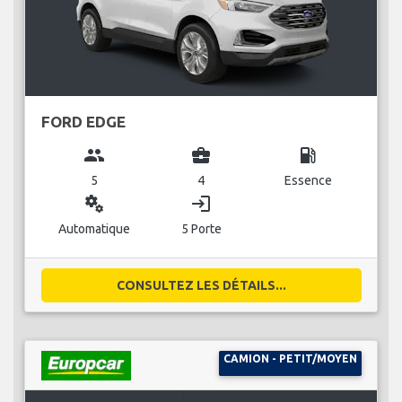
FORD EDGE
group
business_center
local_gas_station
5
4
Essence
miscellaneous_services
login
Automatique
5 Porte
CONSULTEZ LES DÉTAILS...
CAMION - PETIT/MOYEN