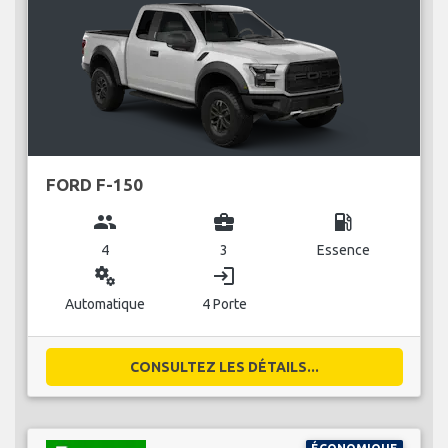
FORD F-150
group
business_center
local_gas_station
4
3
Essence
miscellaneous_services
login
Automatique
4 Porte
CONSULTEZ LES DÉTAILS...