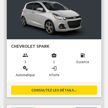
CHEVROLET SPARK
group
business_center
local_gas_station
5
2
Essence
miscellaneous_services
login
Automatique
4 Porte
CONSULTEZ LES DÉTAILS...