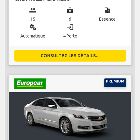
group
business_center
local_gas_station
15
6
Essence
miscellaneous_services
login
Automatique
4 Porte
CONSULTEZ LES DÉTAILS...
PREMIUM