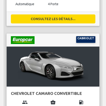
Automatique
4 Porte
CONSULTEZ LES DÉTAILS...
CABRIOLET
CHEVROLET CAMARO CONVERTIBLE
group
business_center
local_gas_station