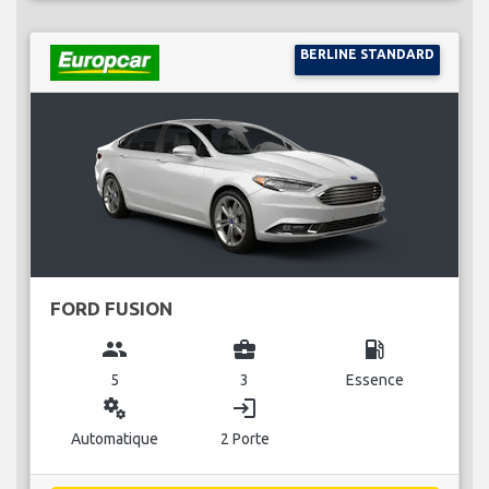
BERLINE STANDARD
FORD FUSION
group
business_center
local_gas_station
5
3
Essence
miscellaneous_services
login
Automatique
2 Porte