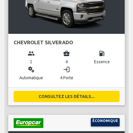
CHEVROLET SILVERADO
group
business_center
local_gas_station
2
4
Essence
miscellaneous_services
login
Automatique
4 Porte
CONSULTEZ LES DÉTAILS...
ÉCONOMIQUE