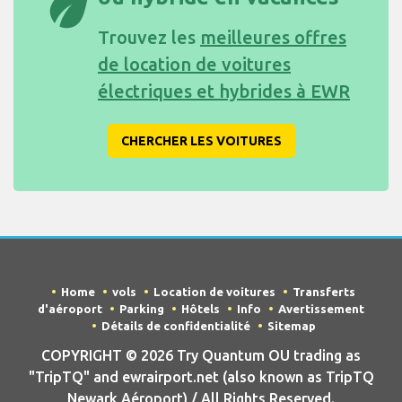
eco
Trouvez les
meilleures offres
de location de voitures
électriques et hybrides à EWR
CHERCHER LES VOITURES
Home
vols
Location de voitures
Transferts
d'aéroport
Parking
Hôtels
Info
Avertissement
Détails de confidentialité
Sitemap
COPYRIGHT © 2026 Try Quantum OU trading as
"TripTQ" and ewrairport.net (also known as TripTQ
Newark Aéroport) / All Rights Reserved.