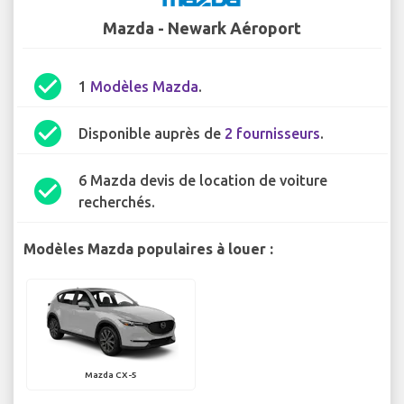
Mazda - Newark Aéroport
check_circle
1
Modèles Mazda
.
check_circle
Disponible auprès de
2 fournisseurs
.
6 Mazda devis de location de voiture
check_circle
recherchés.
Modèles Mazda populaires à louer :
Mazda CX-5