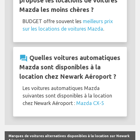
propose les locations de voitures
Mazda les moins chères ?
BUDGET offre souvent les
meilleurs prix
sur les locations de voitures Mazda
.
question_answer
Quelles voitures automatiques
Mazda sont disponibles à la
location chez Newark Aéroport ?
Les voitures automatiques Mazda
suivantes sont disponibles à la location
chez Newark Aéroport :
Mazda CX-5
Marques de voitures alternatives disponibles à la location sur Newark