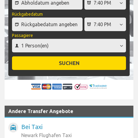
Rückgabedatum
Passagiere
SUCHEN
Andere Transfer Angebote
Bei Taxi
local_taxi
Newark Flughafen Taxi