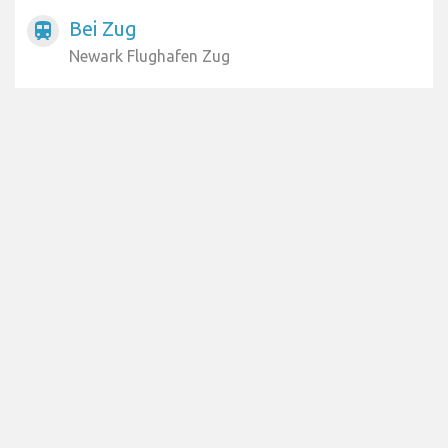
Bei Zug
train
Newark Flughafen Zug