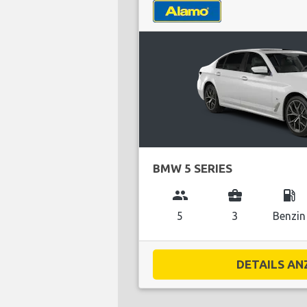
BMW 5 SERIES
group
business_center
local_gas_station
5
3
Benzin
DETAILS ANZ