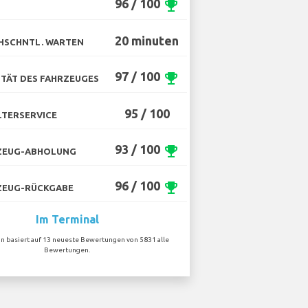
96 / 100
emoji_events
20 minuten
HSCHNTL. WARTEN
97 / 100
emoji_events
TÄT DES FAHRZEUGES
95 / 100
TERSERVICE
93 / 100
emoji_events
ZEUG-ABHOLUNG
96 / 100
emoji_events
ZEUG-RÜCKGABE
Im Terminal
on basiert auf 13 neueste Bewertungen von 5831 alle
Bewertungen.