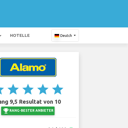
HOTELLE
Deutch
ar
star
star
star
star
ang 9,5 Resultat von 10
emoji_events
RANG-BESTER ANBIETER