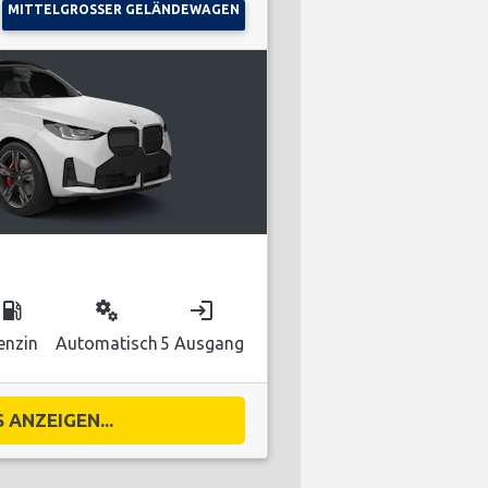
MITTELGROSSER GELÄNDEWAGEN
local_gas_station
miscellaneous_services
login
enzin
Automatisch
5 Ausgang
 ANZEIGEN...