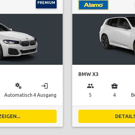
PREMIUM
BMW X3
miscellaneous_services
login
group
business_center
Automatisch
4 Ausgang
5
4
B
EIGEN...
DETAILS