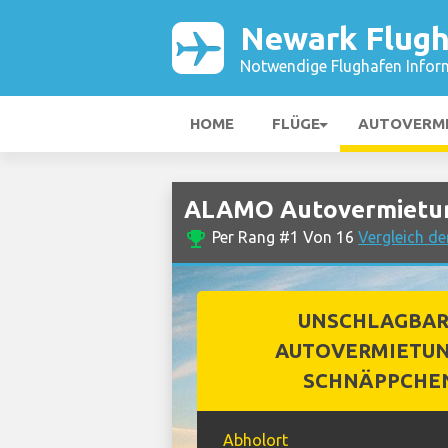
Newark Flug
Notwendige Flughafen Infor
HOME
FLÜGE
AUTOVERM
ALAMO Autovermietun
emoji_events
Per Rang #1 Von 16
Vergleich d
UNSCHLAGBA
AUTOVERMIETUN
SCHNÄPPCHE
Abholort