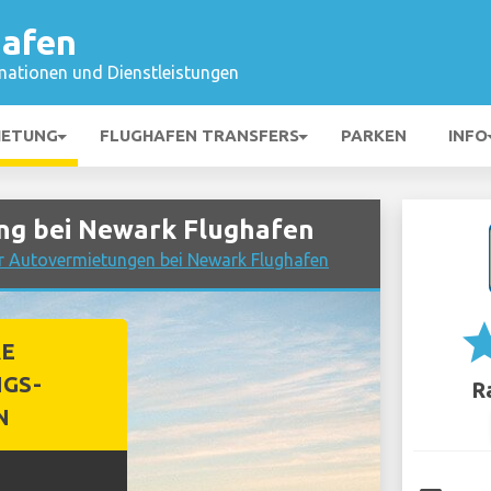
hafen
mationen und Dienstleistungen
IETUNG
FLUGHAFEN TRANSFERS
PARKEN
INFO
g bei Newark Flughafen
er Autovermietungen bei Newark Flughafen
st
RE
GS-
R
N