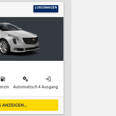
LUXUSWAGEN
local_gas_station
miscellaneous_services
login
enzin
Automatisch
4 Ausgang
 ANZEIGEN...