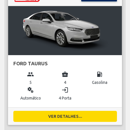
FORD TAURUS
group
business_center
local_gas_station
5
4
Gasolina
miscellaneous_services
login
Automático
4 Porta
VER DETALHES...