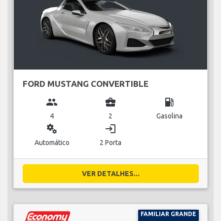
FORD MUSTANG CONVERTIBLE
group
business_center
local_gas_station
4
2
Gasolina
miscellaneous_services
login
Automático
2 Porta
VER DETALHES...
FAMILIAR GRANDE