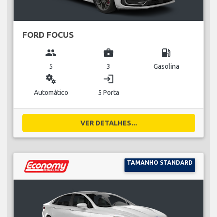
FORD FOCUS
group
business_center
local_gas_station
5
3
Gasolina
miscellaneous_services
login
Automático
5 Porta
VER DETALHES...
TAMANHO STANDARD