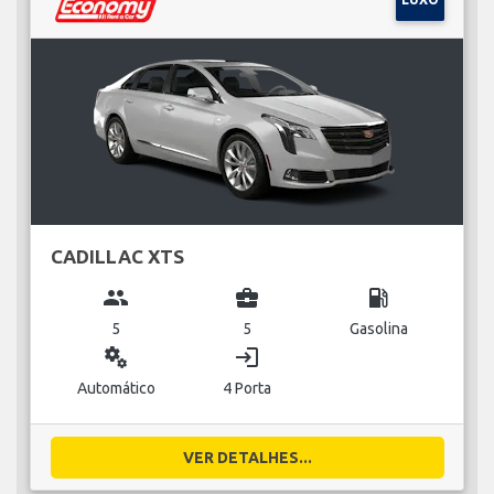
CADILLAC XTS
group
business_center
local_gas_station
5
5
Gasolina
miscellaneous_services
login
Automático
4 Porta
VER DETALHES...