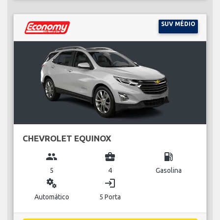
SUV MÉDIO
CHEVROLET EQUINOX
group
business_center
local_gas_station
5
4
Gasolina
miscellaneous_services
login
Automático
5 Porta