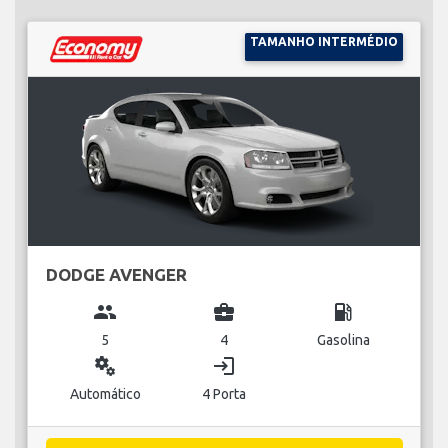
TAMANHO INTERMÉDIO
DODGE AVENGER
group
business_center
local_gas_station
5
4
Gasolina
miscellaneous_services
login
Automático
4 Porta