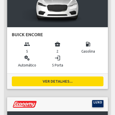
BUICK ENCORE
group
business_center
local_gas_station
5
2
Gasolina
miscellaneous_services
login
Automático
5 Porta
VER DETALHES...
LUXO