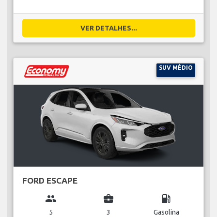
VER DETALHES...
SUV MÉDIO
FORD ESCAPE
group
business_center
local_gas_station
5
3
Gasolina