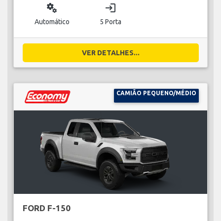
miscellaneous_services
login
Automático
5 Porta
VER DETALHES...
CAMIÃO PEQUENO/MÉDIO
FORD F-150