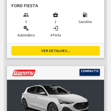
FORD FIESTA
group
business_center
local_gas_station
5
2
Gasolina
miscellaneous_services
login
Automático
4 Porta
VER DETALHES...
COMPACTO