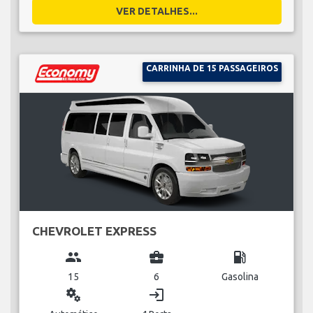
VER DETALHES...
CARRINHA DE 15 PASSAGEIROS
CHEVROLET EXPRESS
group
business_center
local_gas_station
15
6
Gasolina
miscellaneous_services
login