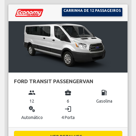
CARRINHA DE 12 PASSAGEIROS
FORD TRANSIT PASSENGERVAN
group
business_center
local_gas_station
12
6
Gasolina
miscellaneous_services
login
Automático
4 Porta