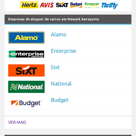
Empresas de aluguer de carros em Newark Aeroporto
Alamo
Enterprise
Sixt
National
Budget
VER MAIS