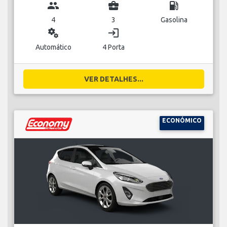
group
business_center
local_gas_station
4
3
Gasolina
miscellaneous_services
login
Automático
4 Porta
VER DETALHES...
ECONÓMICO