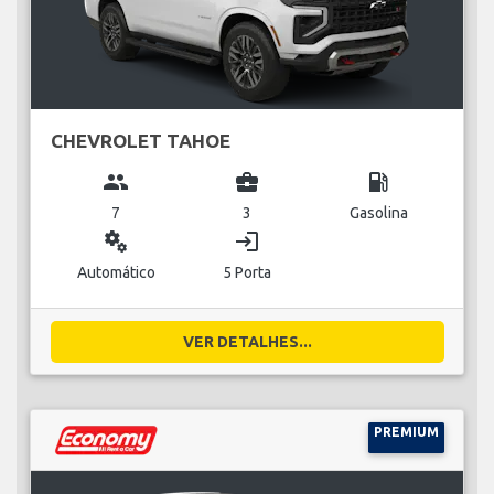
CHEVROLET TAHOE
group
business_center
local_gas_station
7
3
Gasolina
miscellaneous_services
login
Automático
5 Porta
VER DETALHES...
PREMIUM