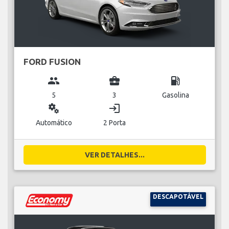
FORD FUSION
group
business_center
local_gas_station
5
3
Gasolina
miscellaneous_services
login
Automático
2 Porta
VER DETALHES...
DESCAPOTÁVEL