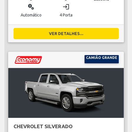
miscellaneous_services
login
Automático
4 Porta
VER DETALHES...
CAMIÃO GRANDE
CHEVROLET SILVERADO