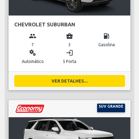
CHEVROLET SUBURBAN
group
business_center
local_gas_station
7
3
Gasolina
miscellaneous_services
login
Automático
5 Porta
VER DETALHES...
SUV GRANDE