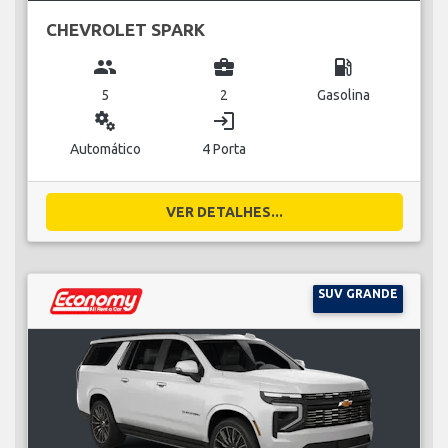
CHEVROLET SPARK
group
business_center
local_gas_station
5
2
Gasolina
miscellaneous_services
login
Automático
4 Porta
VER DETALHES...
SUV GRANDE