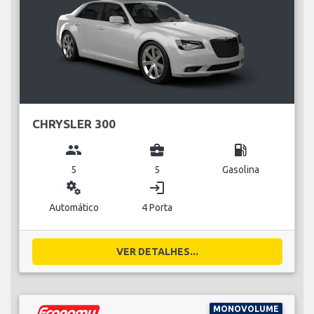
CHRYSLER 300
group
business_center
local_gas_station
5
5
Gasolina
miscellaneous_services
login
Automático
4 Porta
VER DETALHES...
MONOVOLUME