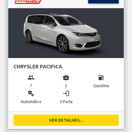
CHRYSLER PACIFICA
group
business_center
local_gas_station
7
3
Gasolina
miscellaneous_services
login
Automático
5 Porta
VER DETALHES...