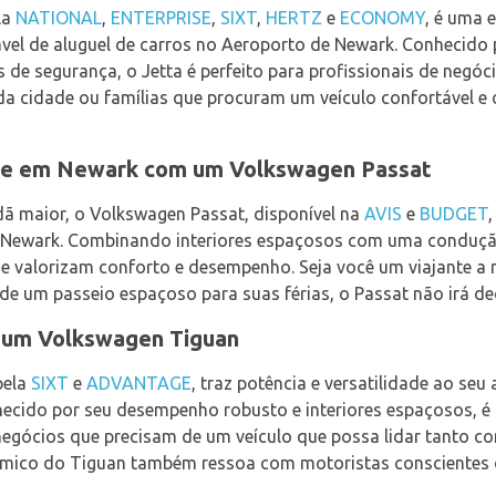
la
NATIONAL
,
ENTERPRISE
,
SIXT
,
HERTZ
e
ECONOMY
, é uma 
el de aluguel de carros no Aeroporto de Newark. Conhecido p
 de segurança, o Jetta é perfeito para profissionais de negó
da cidade ou famílias que procuram um veículo confortável e 
te em Newark com um Volkswagen Passat
ã maior, o Volkswagen Passat, disponível na
AVIS
e
BUDGET
e Newark. Combinando interiores espaçosos com uma conduçã
ue valorizam conforto e desempenho. Seja você um viajante a
de um passeio espaçoso para suas férias, o Passat não irá de
 um Volkswagen Tiguan
pela
SIXT
e
ADVANTAGE
, traz potência e versatilidade ao seu
cido por seu desempenho robusto e interiores espaçosos, é pe
 negócios que precisam de um veículo que possa lidar tanto 
nômico do Tiguan também ressoa com motoristas conscientes