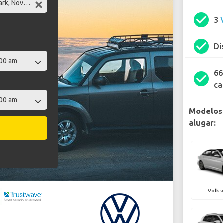
check_circle
3
check_circle
Di
66
check_circle
ca
Modelos
alugar:
Volks