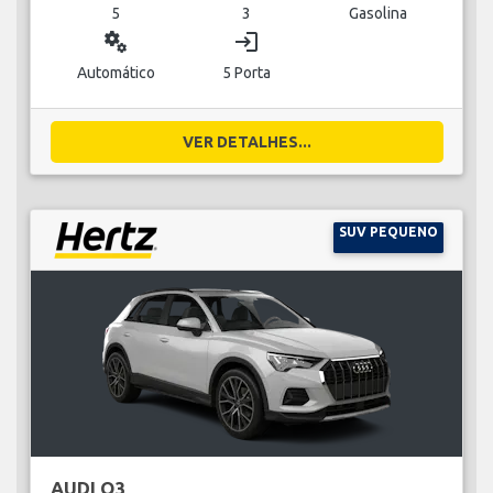
5
3
Gasolina
miscellaneous_services
login
Automático
5 Porta
VER DETALHES...
SUV PEQUENO
AUDI Q3