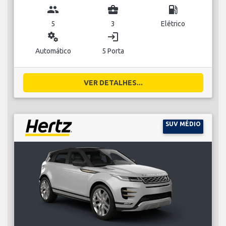
group
business_center
local_gas_station
5
3
Elétrico
miscellaneous_services
login
Automático
5 Porta
VER DETALHES...
SUV MÉDIO