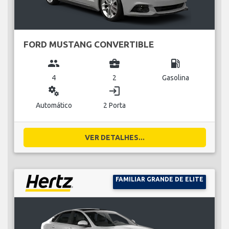
FORD MUSTANG CONVERTIBLE
group
business_center
local_gas_station
4
2
Gasolina
miscellaneous_services
login
Automático
2 Porta
VER DETALHES...
FAMILIAR GRANDE DE ELITE