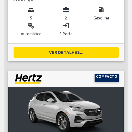
group
business_center
local_gas_station
5
2
Gasolina
miscellaneous_services
login
Automático
3 Porta
VER DETALHES...
COMPACTO