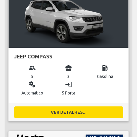
JEEP COMPASS
group
business_center
local_gas_station
5
3
Gasolina
miscellaneous_services
login
Automático
5 Porta
VER DETALHES...