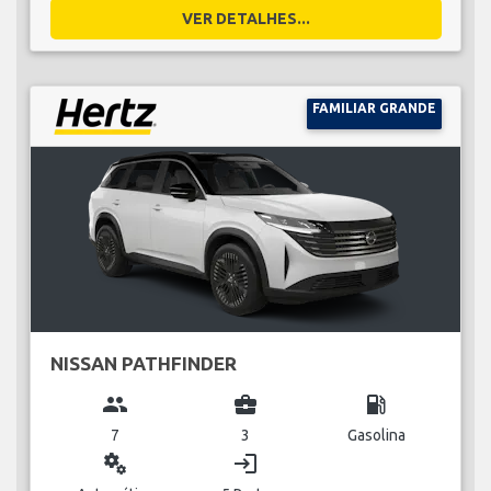
VER DETALHES...
FAMILIAR GRANDE
NISSAN PATHFINDER
group
business_center
local_gas_station
7
3
Gasolina
miscellaneous_services
login