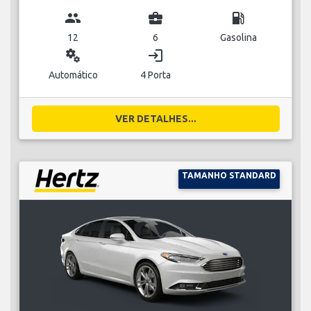
group
business_center
local_gas_station
12
6
Gasolina
miscellaneous_services
login
Automático
4 Porta
VER DETALHES...
TAMANHO STANDARD