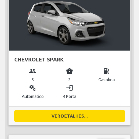
CHEVROLET SPARK
group
business_center
local_gas_station
5
2
Gasolina
miscellaneous_services
login
Automático
4 Porta
VER DETALHES...