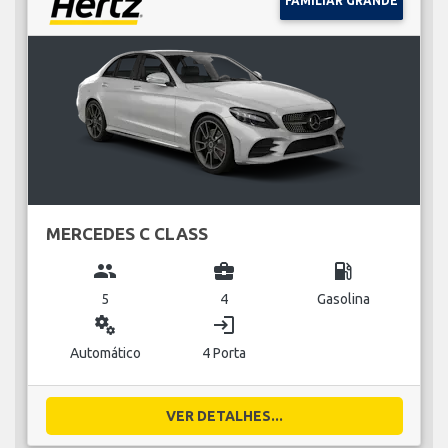
FAMILIAR GRANDE
MERCEDES C CLASS
group
business_center
local_gas_station
5
4
Gasolina
miscellaneous_services
login
Automático
4 Porta
VER DETALHES...