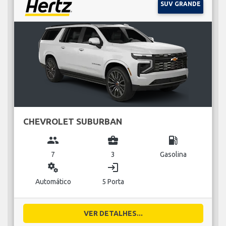
SUV GRANDE
CHEVROLET SUBURBAN
group
business_center
local_gas_station
7
3
Gasolina
miscellaneous_services
login
Automático
5 Porta
VER DETALHES...