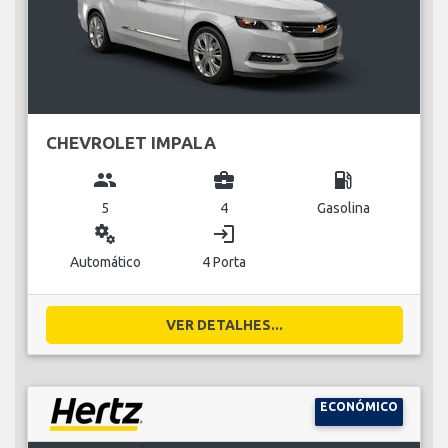
CHEVROLET IMPALA
group
business_center
local_gas_station
5
4
Gasolina
miscellaneous_services
login
Automático
4 Porta
VER DETALHES...
ECONÓMICO