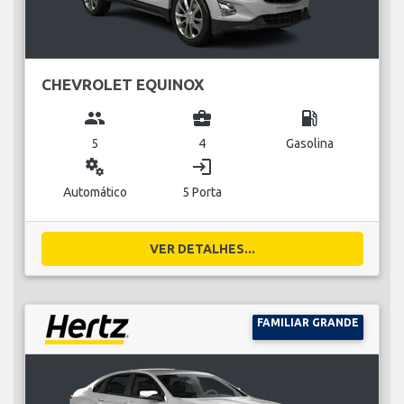
CHEVROLET EQUINOX
group
business_center
local_gas_station
5
4
Gasolina
miscellaneous_services
login
Automático
5 Porta
VER DETALHES...
FAMILIAR GRANDE