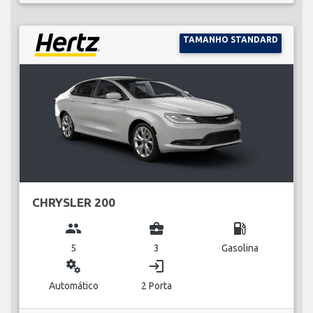
TAMANHO STANDARD
CHRYSLER 200
group
business_center
local_gas_station
5
3
Gasolina
miscellaneous_services
login
Automático
2 Porta