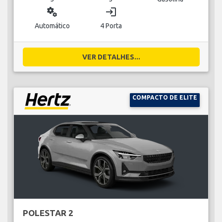
miscellaneous_services
login
Automático
4 Porta
VER DETALHES...
COMPACTO DE ELITE
POLESTAR 2