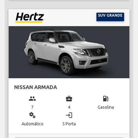
SUV GRANDE
NISSAN ARMADA
group
business_center
local_gas_station
7
4
Gasolina
miscellaneous_services
login
Automático
5 Porta