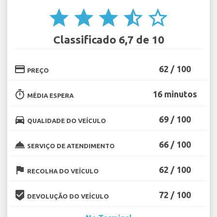
star
star
star
star_half
star_border
Classificado 6,7 de 10
credit_card
62 / 100
PREÇO
timer
16 minutos
MÉDIA ESPERA
directions_car
69 / 100
QUALIDADE DO VEÍCULO
room_service
66 / 100
SERVIÇO DE ATENDIMENTO
flag
62 / 100
RECOLHA DO VEÍCULO
beenhere
72 / 100
DEVOLUÇÃO DO VEÍCULO