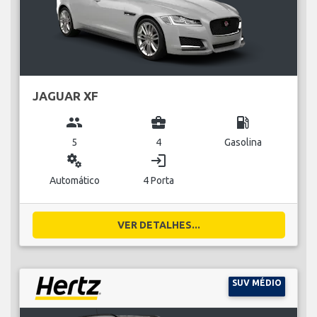
JAGUAR XF
group
business_center
local_gas_station
5
4
Gasolina
miscellaneous_services
login
Automático
4 Porta
VER DETALHES...
SUV MÉDIO