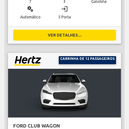
7
3
Gasolina
miscellaneous_services
login
Automático
5 Porta
VER DETALHES...
CARRINHA DE 12 PASSAGEIROS
FORD CLUB WAGON