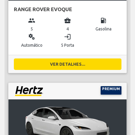
RANGE ROVER EVOQUE
group
business_center
local_gas_station
5
4
Gasolina
miscellaneous_services
login
Automático
5 Porta
VER DETALHES...
PREMIUM