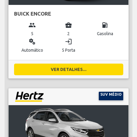
BUICK ENCORE
group
business_center
local_gas_station
5
2
Gasolina
miscellaneous_services
login
Automático
5 Porta
VER DETALHES...
SUV MÉDIO