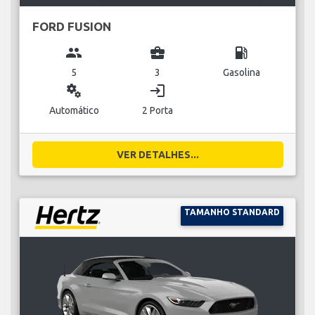
FORD FUSION
group
business_center
local_gas_station
5
3
Gasolina
miscellaneous_services
login
Automático
2 Porta
VER DETALHES...
TAMANHO STANDARD