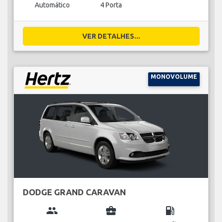
Automático
4 Porta
VER DETALHES...
MONOVOLUME
DODGE GRAND CARAVAN
group
business_center
local_gas_station