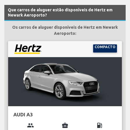
Que carros de aluguer estão disponíveis de Hertz em
Newark Aeroporto?
Os carros de aluguer disponíveis de Hertz em Newark
Aeroporto:
COMPACTO
AUDI A3
group
business_center
local_gas_station