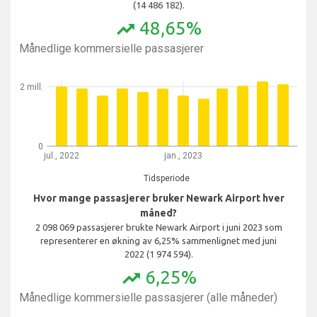
(14 486 182).
48,65%
trending_up
Månedlige kommersielle passasjerer
2 mill.
0
jul., 2022
jan., 2023
Tidsperiode
Hvor mange passasjerer bruker Newark Airport hver
måned?
2 098 069 passasjerer brukte Newark Airport i juni 2023 som
representerer en økning av 6,25% sammenlignet med juni
2022 (1 974 594).
6,25%
trending_up
Månedlige kommersielle passasjerer (alle måneder)