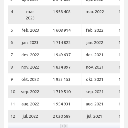
4
mar.
1 958 408
mar. 2022
1 71
2023
5
feb. 2023
1 608 914
feb. 2022
1 31
6
jan. 2023
1 714 822
jan. 2022
1 21
7
des. 2022
1 949 637
des. 2021
1 77
8
nov. 2022
1 834 897
nov. 2021
1 67
9
okt. 2022
1 953 153
okt. 2021
1 51
10
sep. 2022
1 719 510
sep. 2021
1 22
11
aug. 2022
1 954 931
aug. 2021
1 52
12
jul. 2022
2 030 589
jul. 2021
1 54