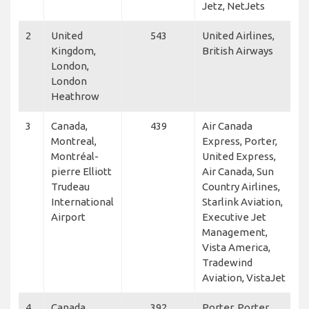
Jetz, NetJets
2
United
543
United Airlines,
Kingdom,
British Airways
London,
London
Heathrow
3
Canada,
439
Air Canada
Montreal,
Express, Porter,
Montréal-
United Express,
pierre Elliott
Air Canada, Sun
Trudeau
Country Airlines,
International
Starlink Aviation,
Airport
Executive Jet
Management,
Vista America,
Tradewind
Aviation, VistaJet
4
Canada,
392
Porter, Porter