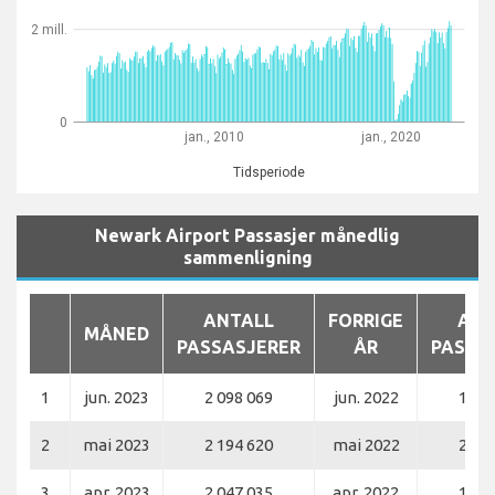
2 mill.
0
jan., 2010
jan., 2020
Tidsperiode
Newark Airport Passasjer månedlig
sammenligning
ANTALL
FORRIGE
ANT
MÅNED
PASSASJERER
ÅR
PASSA
1
jun. 2023
2 098 069
jun. 2022
1 97
2
mai 2023
2 194 620
mai 2022
2 02
3
apr. 2023
2 047 035
apr. 2022
1 84