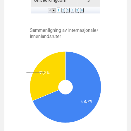
United Kingdom
5
1
2
3
4
5
6
Sammenligning av internasjonale/
innenlandsruter
31,3%
68,7%