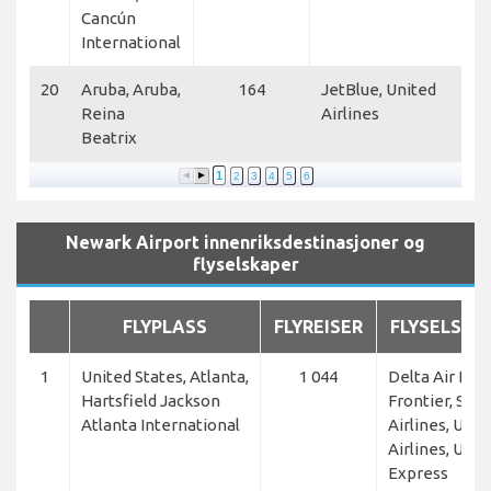
Cancún
International
20
Aruba, Aruba,
164
JetBlue, United
Reina
Airlines
Beatrix
1
2
3
4
5
6
Newark Airport innenriksdestinasjoner og
flyselskaper
FLYPLASS
FLYREISER
FLYSELSKA
1
United States, Atlanta,
1 044
Delta Air Line
Hartsfield Jackson
Frontier, Spiri
Atlanta International
Airlines, Unit
Airlines, Unit
Express