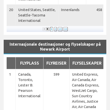
20
United States, Seattle,
Innenlands
458
Seattle-Tacoma
International
1
2
10
16
Internasjonale destinasjoner og flyselskaper på
Newark Airport
FLYPLASS
FLYREISER
FLYSELSKAPER
1
Canada,
599
United Express,
Toronto,
Air Canada, Air
Lester B.
Canada Express,
Pearson
WestJet Cargo,
International
Sun Country
Airlines, Justice
Air, Air Canada