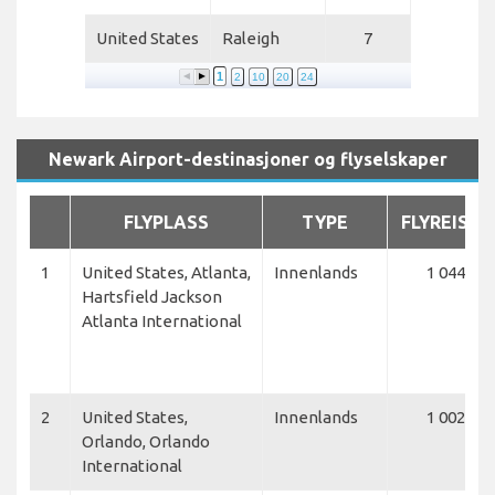
United States
Raleigh
7
1
2
10
20
24
Newark Airport-destinasjoner og flyselskaper
FLYPLASS
TYPE
FLYREISER
1
United States, Atlanta,
Innenlands
1 044
Hartsfield Jackson
Atlanta International
2
United States,
Innenlands
1 002
Orlando, Orlando
International