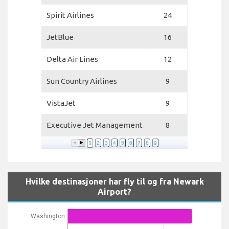
Spirit Airlines
24
JetBlue
16
Delta Air Lines
12
Sun Country Airlines
9
VistaJet
9
Executive Jet Management
8
1
2
3
4
5
6
7
8
9
Hvilke destinasjoner har fly til og fra Newark
Airport?
Washington