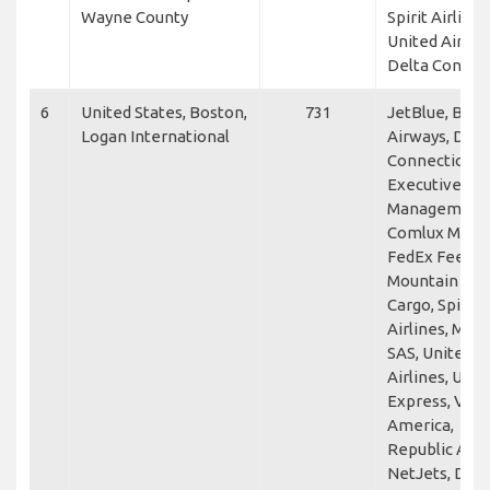
Wayne County
Spirit Airlines
United Airline
Delta Connec
6
United States, Boston,
731
JetBlue, Briti
Logan International
Airways, Delt
Connection,
Executive Jet
Management
Comlux Malta
FedEx Feeder
Mountain Air
Cargo, Spirit
Airlines, Maxa
SAS, United
Airlines, Unit
Express, Vist
America,
Republic Airw
NetJets, Delt