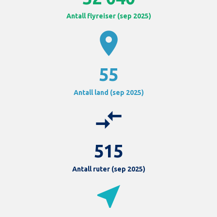
Antall flyreiser (sep 2025)
location_on
55
Antall land (sep 2025)
compare_arrows
515
Antall ruter (sep 2025)
near_me