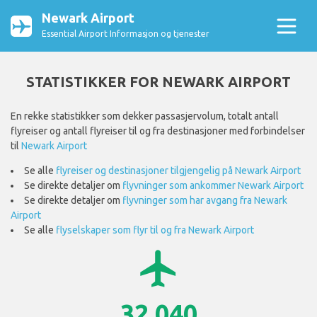
Newark Airport
Essential Airport Informasjon og tjenester
STATISTIKKER FOR NEWARK AIRPORT
En rekke statistikker som dekker passasjervolum, totalt antall
flyreiser og antall flyreiser til og fra destinasjoner med forbindelser
til
Newark Airport
Se alle
flyreiser og destinasjoner tilgjengelig på Newark Airport
Se direkte detaljer om
flyvninger som ankommer Newark Airport
Se direkte detaljer om
flyvninger som har avgang fra Newark
Airport
Se alle
flyselskaper som flyr til og fra Newark Airport
airplanemode_active
32 040