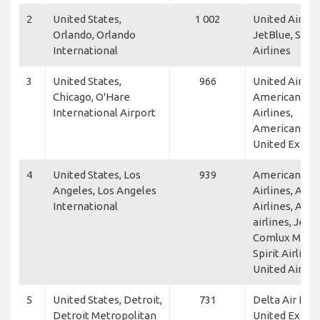
2
United States,
1 002
United Airline
Orlando, Orlando
JetBlue, Spiri
International
Airlines
3
United States,
966
United Airline
Chicago, O'Hare
American
International Airport
Airlines,
American Eag
United Expre
4
United States, Los
939
American
Angeles, Los Angeles
Airlines, Alas
International
Airlines, Alas
airlines, JetB
Comlux Malta
Spirit Airlines
United Airlin
5
United States, Detroit,
731
Delta Air Line
Detroit Metropolitan
United Expres