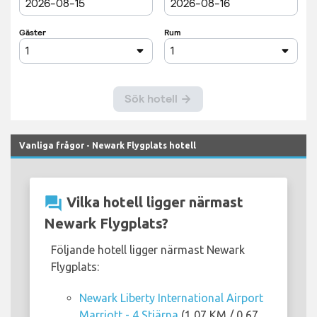
Vanliga frågor - Newark Flygplats hotell
question_answer
Vilka hotell ligger närmast
Newark Flygplats?
Följande hotell ligger närmast Newark
Flygplats:
Newark Liberty International Airport
Marriott - 4 Stjärna
(1,07 KM / 0,67