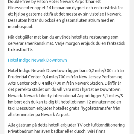
DoubleTree by Hilton Hotel Newark Airport har ett
fitnesscenter öppet 24 timmar om dygnet och en turistdisk för
att hjälpa gästerna att få ut det mesta av sin vistelse i Newark.
Dessutom hittar du också en glasomsluten atrium med en
inomhuspool.
När det gäller mat kan du använda hotellets restaurang som
serverar amerikansk mat. Varje morgon erbjuds du en fantastisk
frukostbuffé.
Hotel Indigo Newark Downtown
Hotel Indigo Newark Downtown ligger bara 0,2 mile/300 m från
Prudential Center, 0,4 mile/700 m från New Jersey Performing
Arts Center och 0,4 mile/700 m från Newark Station. Därför är
det perfekta stället om du vill vara mitt i hjärtat av Downtown
Newark. Newark Liberty International Airport ligger 3,1 miles/5
km bort och du kan ta dig till hotellet inom 12 minuter med en
taxi. Dessutom erbjuder hotellet gratis flygplatstransfer från
alla terminaler på Newark Airport.
Alla gästrum på detta hotell erbjuder TV och luftkonditionering.
Privat badrum har även badkar eller dusch. WiFi finns