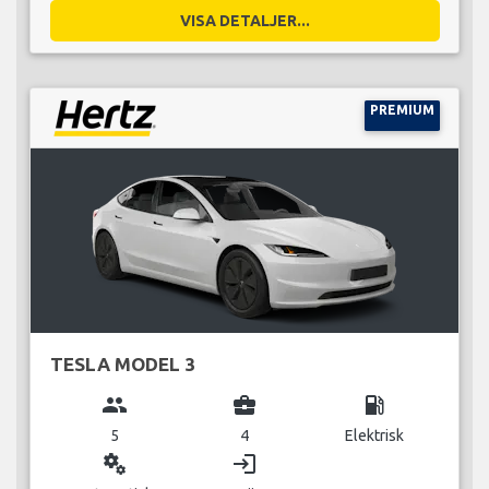
VISA DETALJER...
PREMIUM
TESLA MODEL 3
group
business_center
local_gas_station
5
4
Elektrisk
miscellaneous_services
login