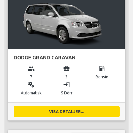
DODGE GRAND CARAVAN
group
business_center
local_gas_station
7
3
Bensin
miscellaneous_services
login
Automatisk
5 Dörr
VISA DETALJER...