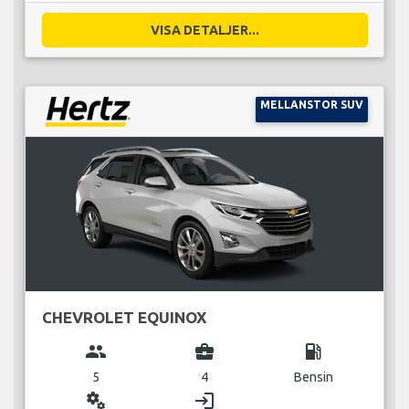
VISA DETALJER...
MELLANSTOR SUV
CHEVROLET EQUINOX
group
business_center
local_gas_station
5
4
Bensin
miscellaneous_services
login