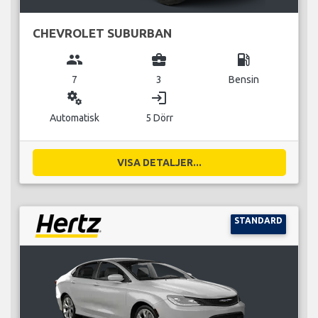
CHEVROLET SUBURBAN
group
business_center
local_gas_station
7
3
Bensin
miscellaneous_services
login
Automatisk
5 Dörr
VISA DETALJER...
STANDARD