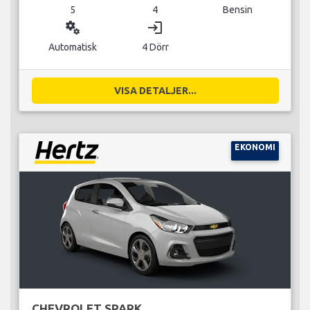
5
4
Bensin
miscellaneous_services
login
Automatisk
4 Dörr
VISA DETALJER...
EKONOMI
CHEVROLET SPARK