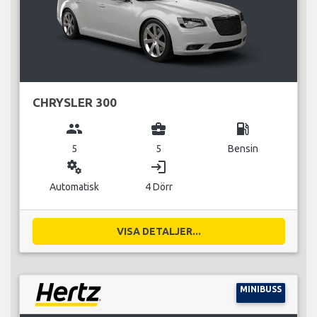
CHRYSLER 300
group
business_center
local_gas_station
5
5
Bensin
miscellaneous_services
login
Automatisk
4 Dörr
VISA DETALJER...
MINIBUSS