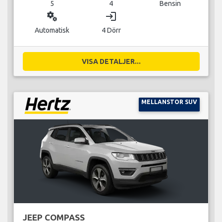
5
4
Bensin
miscellaneous_services
login
Automatisk
4 Dörr
VISA DETALJER...
MELLANSTOR SUV
JEEP COMPASS