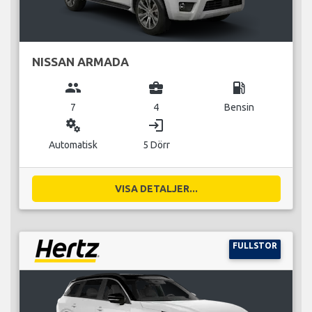
NISSAN ARMADA
group
business_center
local_gas_station
7
4
Bensin
miscellaneous_services
login
Automatisk
5 Dörr
VISA DETALJER...
FULLSTOR