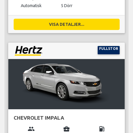
Automatisk
5 Dörr
VISA DETALJER...
FULLSTOR
CHEVROLET IMPALA
group
business_center
local_gas_station