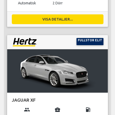
Automatisk
2 Dörr
VISA DETALJER...
FULLSTOR ELIT
JAGUAR XF
group
business_center
local_gas_station