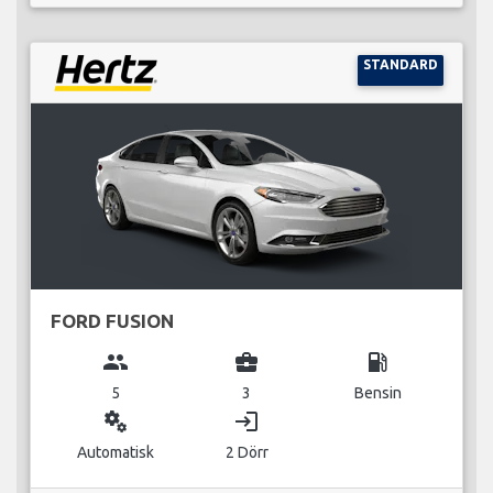
STANDARD
FORD FUSION
group
business_center
local_gas_station
5
3
Bensin
miscellaneous_services
login
Automatisk
2 Dörr