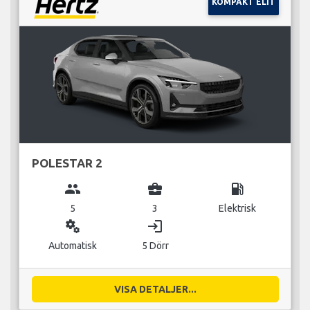
KOMPAKT ELIT
POLESTAR 2
group
business_center
local_gas_station
5
3
Elektrisk
miscellaneous_services
login
Automatisk
5 Dörr
VISA DETALJER...