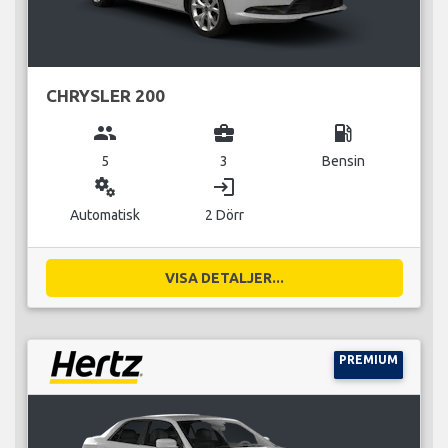
CHRYSLER 200
group
business_center
local_gas_station
5
3
Bensin
miscellaneous_services
login
Automatisk
2 Dörr
VISA DETALJER...
PREMIUM