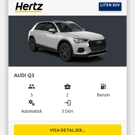
LITEN SUV
AUDI Q3
group
business_center
local_gas_station
5
2
Bensin
miscellaneous_services
login
Automatisk
3 Dörr
VISA DETALJER...