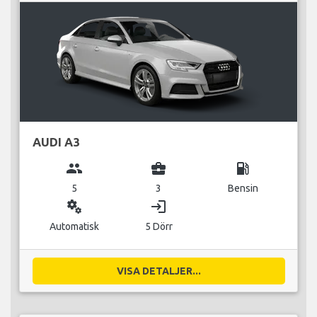
AUDI A3
group
business_center
local_gas_station
5
3
Bensin
miscellaneous_services
login
Automatisk
5 Dörr
VISA DETALJER...