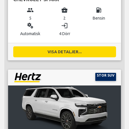
group
business_center
local_gas_station
5
2
Bensin
miscellaneous_services
login
Automatisk
4 Dörr
VISA DETALJER...
STOR SUV