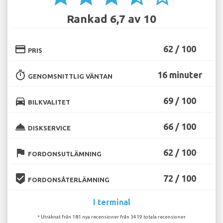
Rankad 6,7 av 10
credit_card
62 / 100
PRIS
timer
16 minuter
GENOMSNITTLIG VÄNTAN
directions_car
69 / 100
BILKVALITET
room_service
66 / 100
DISKSERVICE
flag
62 / 100
FORDONSUTLÄMNING
beenhere
72 / 100
FORDONSÅTERLÄMNING
I terminal
* Uträknat från 181 nya recensioner från 3419 totala recensioner.