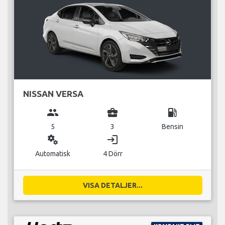
NISSAN VERSA
group
business_center
local_gas_station
5
3
Bensin
miscellaneous_services
login
Automatisk
4 Dörr
VISA DETALJER...