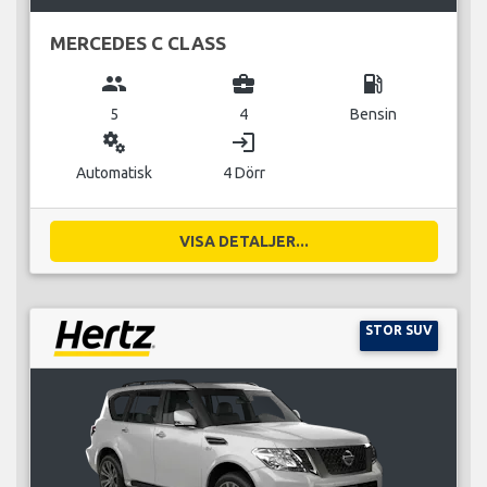
MERCEDES C CLASS
group
business_center
local_gas_station
5
4
Bensin
miscellaneous_services
login
Automatisk
4 Dörr
VISA DETALJER...
STOR SUV