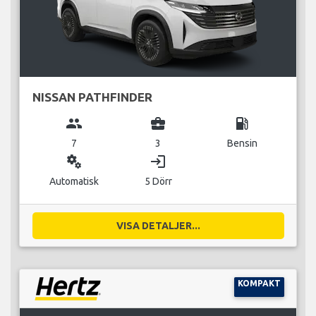
NISSAN PATHFINDER
group
business_center
local_gas_station
7
3
Bensin
miscellaneous_services
login
Automatisk
5 Dörr
VISA DETALJER...
KOMPAKT