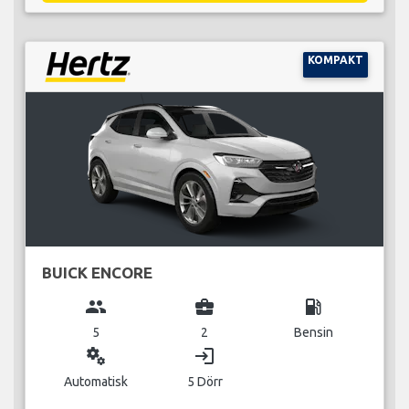
KOMPAKT
BUICK ENCORE
group
business_center
local_gas_station
5
2
Bensin
miscellaneous_services
login
Automatisk
5 Dörr