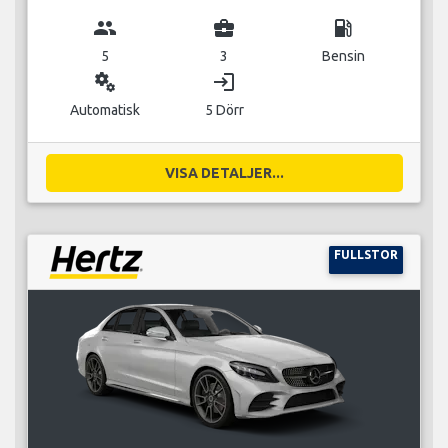
group
business_center
local_gas_station
5
3
Bensin
miscellaneous_services
login
Automatisk
5 Dörr
VISA DETALJER...
FULLSTOR