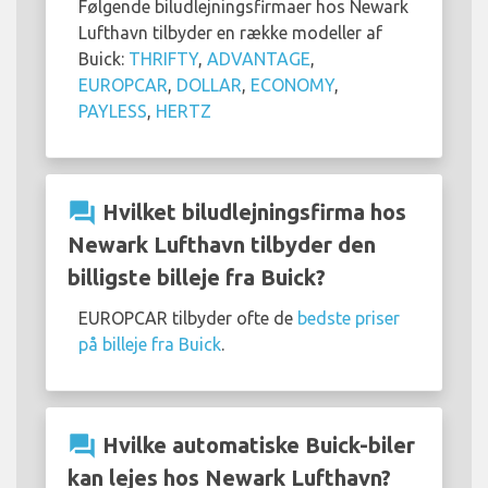
Følgende biludlejningsfirmaer hos Newark
Lufthavn tilbyder en række modeller af
Buick:
THRIFTY
,
ADVANTAGE
,
EUROPCAR
,
DOLLAR
,
ECONOMY
,
PAYLESS
,
HERTZ
question_answer
Hvilket biludlejningsfirma hos
Newark Lufthavn tilbyder den
billigste billeje fra Buick?
EUROPCAR tilbyder ofte de
bedste priser
på billeje fra Buick
.
question_answer
Hvilke automatiske Buick-biler
kan lejes hos Newark Lufthavn?