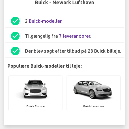
Buick - Newark Lufthavn
check_circle
2
Buick-modeller
.
check_circle
Tilgængelig fra
7 leverandører
.
check_circle
Der blev søgt efter tilbud på 28 Buick billeje.
Populære Buick-modeller til leje:
Buick Encore
Buick Lacrosse