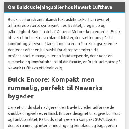
Om Buick udlejningsbiler hos Newark Lufthavn
Buick, et ikonisk amerikansk luksusbilmærke, har i over et
århundrede været synonymt med kvalitet, elegance og
pålidelighed. Som en del af General Motors-koncernen er Buick
blevet et betroet navn blandt bilister, der sætter pris på stil,
komfort og ydeevne. Uanset om du er en forretningsrejsende,
der leder efter en luksusbil for at repræsentere dit
professionelle image, eller en fritidsrejsende, der søger en
rummelig og komfortabel bil til din familie, er Buick-udlejning på
Newark Lufthavn et ideelt valg.
Buick Encore: Kompakt men
rummelig, perfekt til Newarks
bygader
Uanset om du skal navigere i den travle by eller udforske de
smukke omgivelser, er Buick Encore designet til at give komfort
og funktionalitet. På trods af at være en kompakt SUV tilbyder
den et rummeligt interiør med rigelig benplads og bagagerum.