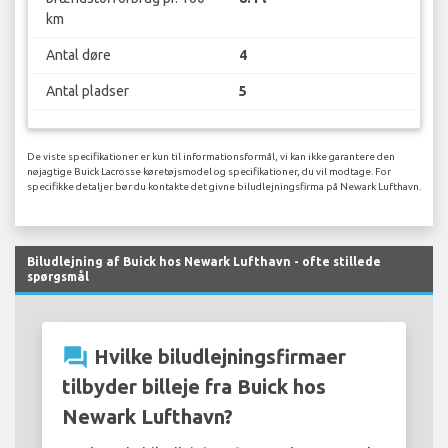
km
Antal døre
4
Antal pladser
5
De viste specifikationer er kun til informationsformål, vi kan ikke garantere den
nøjagtige Buick Lacrosse køretøjsmodel og specifikationer, du vil modtage. For
specifikke detaljer bør du kontakte det givne biludlejningsfirma på Newark Lufthavn.
Biludlejning af Buick hos Newark Lufthavn - ofte stillede
spørgsmål
question_answer
Hvilke biludlejningsfirmaer
tilbyder billeje fra Buick hos
Newark Lufthavn?