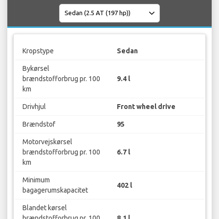
Kropstype
Sedan
Bykørsel
brændstofforbrug pr. 100
9.4 l
km
Drivhjul
Front wheel drive
Brændstof
95
Motorvejskørsel
brændstofforbrug pr. 100
6.7 l
km
Minimum
402 l
bagagerumskapacitet
Blandet kørsel
brændstofforbrug pr. 100
8.1 l