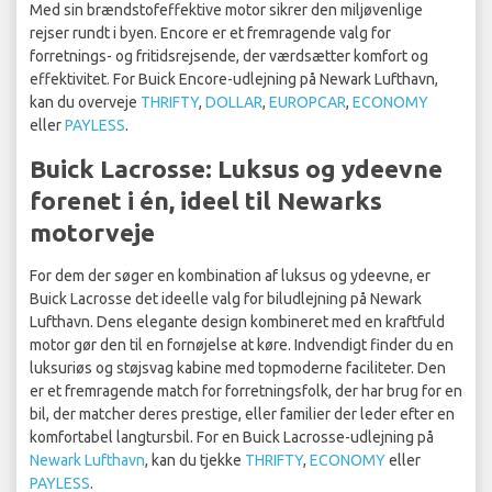
Med sin brændstofeffektive motor sikrer den miljøvenlige
rejser rundt i byen. Encore er et fremragende valg for
forretnings- og fritidsrejsende, der værdsætter komfort og
effektivitet. For Buick Encore-udlejning på Newark Lufthavn,
kan du overveje
THRIFTY
,
DOLLAR
,
EUROPCAR
,
ECONOMY
eller
PAYLESS
.
Buick Lacrosse: Luksus og ydeevne
forenet i én, ideel til Newarks
motorveje
For dem der søger en kombination af luksus og ydeevne, er
Buick Lacrosse det ideelle valg for biludlejning på Newark
Lufthavn. Dens elegante design kombineret med en kraftfuld
motor gør den til en fornøjelse at køre. Indvendigt finder du en
luksuriøs og støjsvag kabine med topmoderne faciliteter. Den
er et fremragende match for forretningsfolk, der har brug for en
bil, der matcher deres prestige, eller familier der leder efter en
komfortabel langtursbil. For en Buick Lacrosse-udlejning på
Newark Lufthavn
, kan du tjekke
THRIFTY
,
ECONOMY
eller
PAYLESS
.