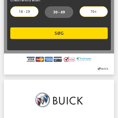
18 - 29
70+
30 - 69
SØG