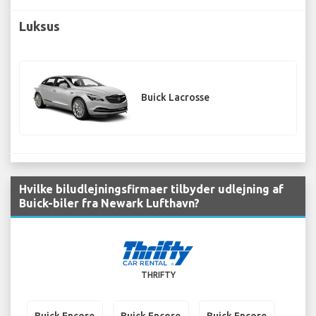
Luksus
Buick Lacrosse
Hvilke biludlejningsfirmaer tilbyder udlejning af
Buick-biler fra Newark Lufthavn?
THRIFTY
Buick Encore
Buick Encore
Buick Encore