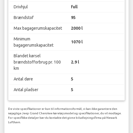
Drivhjul
full
Brændstof
95
Max bagagerumskapacitet
2000 l
Minimum
1070 l
bagagerumskapacitet
Blandet kørsel
brændstofforbrug pr. 100
2.9 l
km
Antal døre
5
Antal pladser
5
De viste specifikationer er kun til informationsformål, vi kan ikke garantere den
nøjagtige Jeep Grand Cherokee køretøjsmodel og specifikationer, du vil modtage.
For specifikke detaljer bør du kontakte det givne biludlejningsfirma på Newark
Lufthavn.