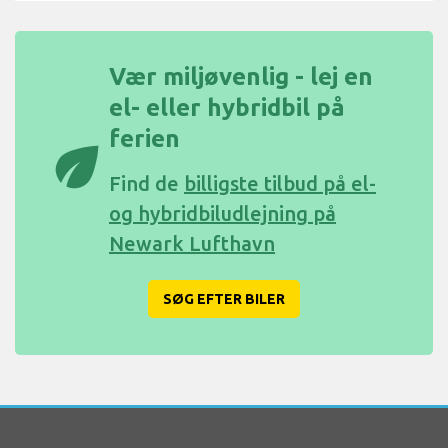
Vær miljøvenlig - lej en
el- eller hybridbil på
ferien
eco
Find de
billigste tilbud på el-
og hybridbiludlejning på
Newark Lufthavn
SØG EFTER BILER