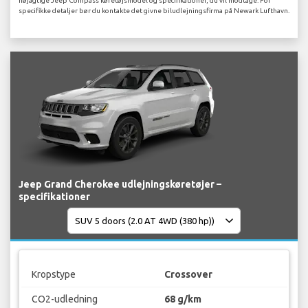
nøjagtige Jeep Compass køretøjsmodel og specifikationer, du vil modtage. For
specifikke detaljer bør du kontakte det givne biludlejningsfirma på Newark Lufthavn.
Jeep Grand Cherokee udlejningskøretøjer –
specifikationer
Kropstype
Crossover
CO2-udledning
68 g/km