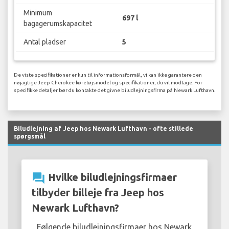
Minimum
697 l
bagagerumskapacitet
Antal pladser
5
De viste specifikationer er kun til informationsformål, vi kan ikke garantere den
nøjagtige Jeep Cherokee køretøjsmodel og specifikationer, du vil modtage. For
specifikke detaljer bør du kontakte det givne biludlejningsfirma på Newark Lufthavn.
Biludlejning af Jeep hos Newark Lufthavn - ofte stillede
spørgsmål
question_answer
Hvilke biludlejningsfirmaer
tilbyder billeje fra Jeep hos
Newark Lufthavn?
Følgende biludlejningsfirmaer hos Newark