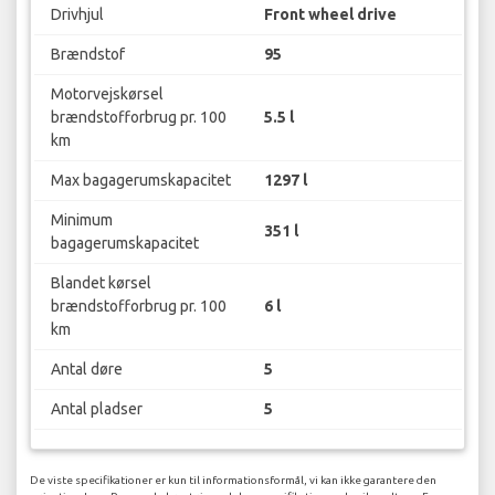
Drivhjul
Front wheel drive
Brændstof
95
Motorvejskørsel
brændstofforbrug pr. 100
5.5 l
km
Max bagagerumskapacitet
1297 l
Minimum
351 l
bagagerumskapacitet
Blandet kørsel
brændstofforbrug pr. 100
6 l
km
Antal døre
5
Antal pladser
5
De viste specifikationer er kun til informationsformål, vi kan ikke garantere den