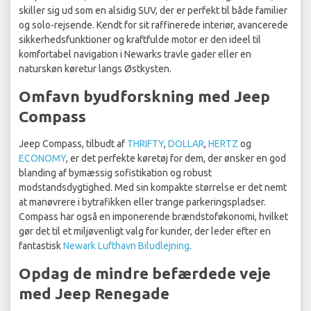
skiller sig ud som en alsidig SUV, der er perfekt til både familier
og solo-rejsende. Kendt for sit raffinerede interiør, avancerede
sikkerhedsfunktioner og kraftfulde motor er den ideel til
komfortabel navigation i Newarks travle gader eller en
naturskøn køretur langs Østkysten.
Omfavn byudforskning med Jeep
Compass
Jeep Compass, tilbudt af
THRIFTY
,
DOLLAR
,
HERTZ
og
ECONOMY
, er det perfekte køretøj for dem, der ønsker en god
blanding af bymæssig sofistikation og robust
modstandsdygtighed. Med sin kompakte størrelse er det nemt
at manøvrere i bytrafikken eller trange parkeringspladser.
Compass har også en imponerende brændstoføkonomi, hvilket
gør det til et miljøvenligt valg for kunder, der leder efter en
fantastisk
Newark Lufthavn Biludlejning
.
Opdag de mindre befærdede veje
med Jeep Renegade