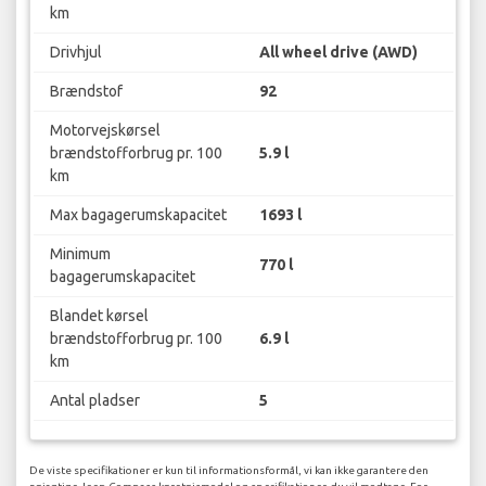
km
Drivhjul
All wheel drive (AWD)
Brændstof
92
Motorvejskørsel
brændstofforbrug pr. 100
5.9 l
km
Max bagagerumskapacitet
1693 l
Minimum
770 l
bagagerumskapacitet
Blandet kørsel
brændstofforbrug pr. 100
6.9 l
km
Antal pladser
5
De viste specifikationer er kun til informationsformål, vi kan ikke garantere den