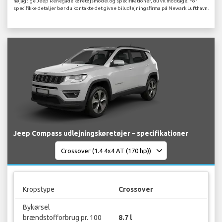
nøjagtige Jeep Renegade køretøjsmodel og specifikationer, du vil modtage. For
specifikke detaljer bør du kontakte det givne biludlejningsfirma på Newark Lufthavn.
Jeep Compass udlejningskøretøjer – specifikationer
Kropstype
Crossover
Bykørsel
brændstofforbrug pr. 100
8.7 l