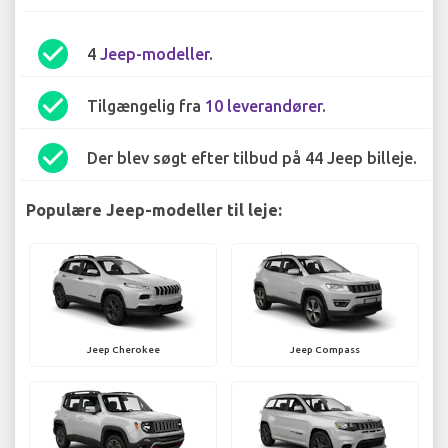
check_circle
4
Jeep-modeller
.
check_circle
Tilgængelig fra
10 leverandører
.
check_circle
Der blev søgt efter tilbud på 44 Jeep billeje.
Populære Jeep-modeller til leje:
Jeep Cherokee
Jeep Compass