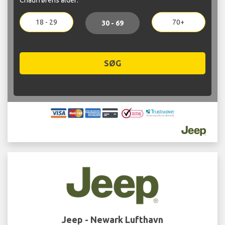
18 - 29
70+
30 - 69
SØG
Jeep - Newark Lufthavn