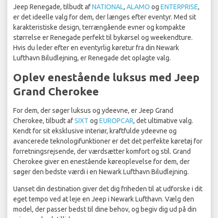
Jeep Renegade, tilbudt af
NATIONAL
,
ALAMO
og
ENTERPRISE
,
er det ideelle valg for dem, der længes efter eventyr. Med sit
karakteristiske design, terrængående evner og kompakte
størrelse er Renegade perfekt til bykørsel og weekendture.
Hvis du leder efter en eventyrlig køretur fra din Newark
Lufthavn Biludlejning, er Renegade det oplagte valg.
Oplev enestående luksus med Jeep
Grand Cherokee
For dem, der søger luksus og ydeevne, er Jeep Grand
Cherokee, tilbudt af
SIXT
og
EUROPCAR
, det ultimative valg.
Kendt for sit eksklusive interiør, kraftfulde ydeevne og
avancerede teknologifunktioner er det det perfekte køretøj for
forretningsrejsende, der værdsætter komfort og stil. Grand
Cherokee giver en enestående køreoplevelse for dem, der
søger den bedste værdi i en Newark Lufthavn Biludlejning.
Uanset din destination giver det dig friheden til at udforske i dit
eget tempo ved at leje en Jeep i Newark Lufthavn. Vælg den
model, der passer bedst til dine behov, og begiv dig ud på din