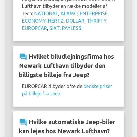
Lufthavn tilbyder en række modeller af
Jeep:
NATIONAL
,
ALAMO
,
ENTERPRISE
,
ECONOMY
,
HERTZ
,
DOLLAR
,
THRIFTY
,
EUROPCAR
,
SIXT
,
PAYLESS
question_answer
Hvilket biludlejningsfirma hos
Newark Lufthavn tilbyder den
billigste billeje fra Jeep?
EUROPCAR tilbyder ofte de
bedste priser
på billeje fra Jeep
.
question_answer
Hvilke automatiske Jeep-biler
kan lejes hos Newark Lufthavn?