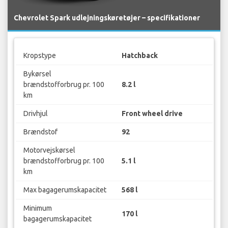
Chevrolet Spark udlejningskøretøjer – specifikationer
Kropstype
Hatchback
Bykørsel
brændstofforbrug pr. 100
8.2 l
km
Drivhjul
Front wheel drive
Brændstof
92
Motorvejskørsel
brændstofforbrug pr. 100
5.1 l
km
Max bagagerumskapacitet
568 l
Minimum
170 l
bagagerumskapacitet