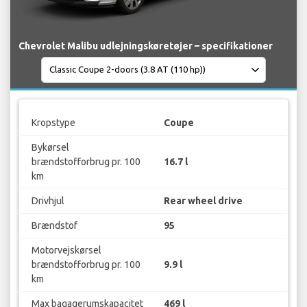
Chevrolet Malibu udlejningskøretøjer – specifikationer
Kropstype
Coupe
Bykørsel
brændstofforbrug pr. 100
16.7 l
km
Drivhjul
Rear wheel drive
Brændstof
95
Motorvejskørsel
brændstofforbrug pr. 100
9.9 l
km
Max bagagerumskapacitet
469 l