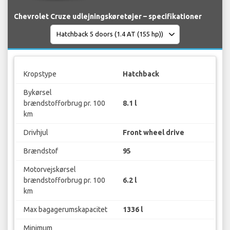
Chevrolet Cruze udlejningskøretøjer – specifikationer
Kropstype
Hatchback
Bykørsel
brændstofforbrug pr. 100
8.1 l
km
Drivhjul
Front wheel drive
Brændstof
95
Motorvejskørsel
brændstofforbrug pr. 100
6.2 l
km
Max bagagerumskapacitet
1336 l
Minimum