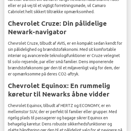
eller er på vej til et vigtigt forretningsmøde, vil Camaro
Cabriolet helt sikkert tiltrække opmærksomhed.
Chevrolet Cruze: Din pålidelige
Newark-navigator
Chevrolet Cruze, tilbudt af AVIS, er en kompakt sedan kendt for
sin pålidelighed og brændstoføkonomi. Med sit komfortable
interiør og avancerede teknologifunktioner er Cruze velegnet
til solo-rejsende, par eller små familier. Dens imponerende
brændstoføkonomi gør den til et miljøvenligt valg for dem, der
er opmærksomme på deres CO2-aftryk.
Chevrolet Equinox: En rummelig
køretur til Newarks åbne vidder
Chevrolet Equinox, tilbudt af HERTZ og ECONOMY, er en
mellemstor SUV, der er perfekt til familier eller grupper. Med
rigelig plads til passagerer og bagage sikrer Equinox en
behagelig køretur. Dens robuste sikkerhedsfunktioner og
glatte håndtering gør den til et pålideligt valg for at navigere på