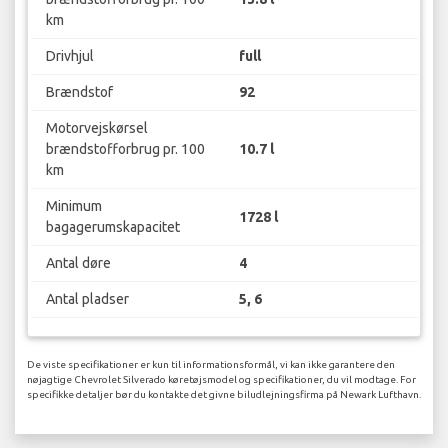
km
Drivhjul
full
Brændstof
92
Motorvejskørsel
brændstofforbrug pr. 100
10.7 l
km
Minimum
1728 l
bagagerumskapacitet
Antal døre
4
Antal pladser
5, 6
De viste specifikationer er kun til informationsformål, vi kan ikke garantere den
nøjagtige Chevrolet Silverado køretøjsmodel og specifikationer, du vil modtage. For
specifikke detaljer bør du kontakte det givne biludlejningsfirma på Newark Lufthavn.