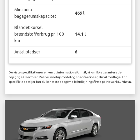
Minimum
469 l
bagagerumskapacitet
Blandet kørsel
brændstofforbrug pr. 100
14.1 l
km
Antal pladser
6
De viste specifikationer er kun til informationsformål, vi kan ikke garantere den
nøjagtige Chevrolet Malibu køretøjsmodel og specifikationer, du vil modtage. For
specifikke detaljer bør du kontakte det givne biludlejningsfirma på Newark Lufthavn.