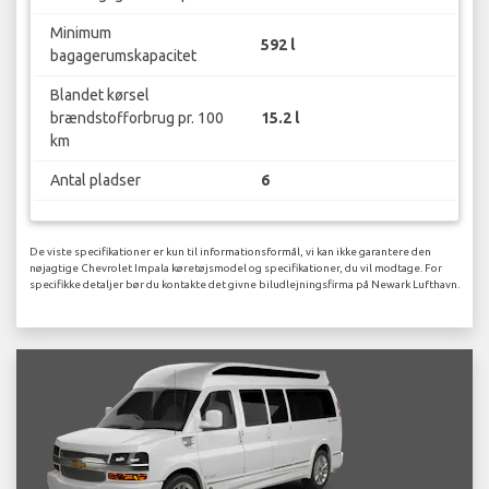
Minimum
592 l
bagagerumskapacitet
Blandet kørsel
brændstofforbrug pr. 100
15.2 l
km
Antal pladser
6
De viste specifikationer er kun til informationsformål, vi kan ikke garantere den
nøjagtige Chevrolet Impala køretøjsmodel og specifikationer, du vil modtage. For
specifikke detaljer bør du kontakte det givne biludlejningsfirma på Newark Lufthavn.