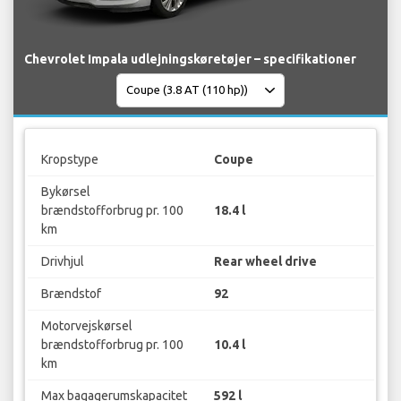
Chevrolet Impala udlejningskøretøjer – specifikationer
Kropstype
Coupe
Bykørsel
brændstofforbrug pr. 100
18.4 l
km
Drivhjul
Rear wheel drive
Brændstof
92
Motorvejskørsel
brændstofforbrug pr. 100
10.4 l
km
Max bagagerumskapacitet
592 l