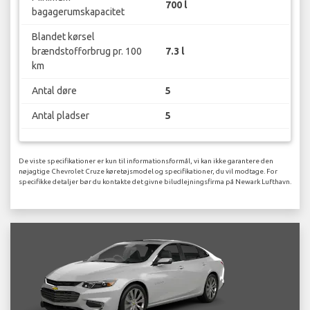
700 l
bagagerumskapacitet
Blandet kørsel
brændstofforbrug pr. 100
7.3 l
km
Antal døre
5
Antal pladser
5
De viste specifikationer er kun til informationsformål, vi kan ikke garantere den
nøjagtige Chevrolet Cruze køretøjsmodel og specifikationer, du vil modtage. For
specifikke detaljer bør du kontakte det givne biludlejningsfirma på Newark Lufthavn.