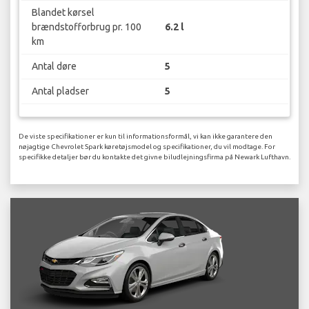
Blandet kørsel
brændstofforbrug pr. 100
6.2 l
km
Antal døre
5
Antal pladser
5
De viste specifikationer er kun til informationsformål, vi kan ikke garantere den
nøjagtige Chevrolet Spark køretøjsmodel og specifikationer, du vil modtage. For
specifikke detaljer bør du kontakte det givne biludlejningsfirma på Newark Lufthavn.