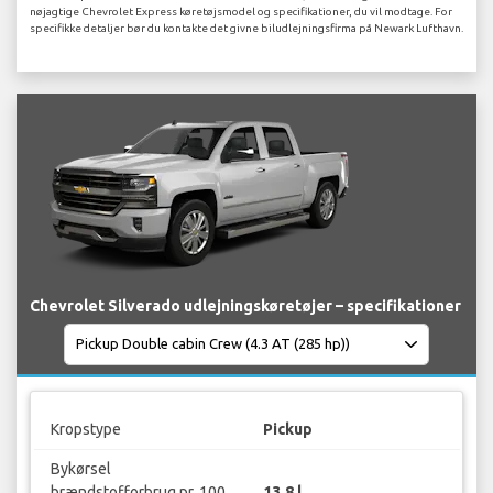
nøjagtige Chevrolet Express køretøjsmodel og specifikationer, du vil modtage. For
specifikke detaljer bør du kontakte det givne biludlejningsfirma på Newark Lufthavn.
Chevrolet Silverado udlejningskøretøjer – specifikationer
Kropstype
Pickup
Bykørsel
brændstofforbrug pr. 100
13.8 l