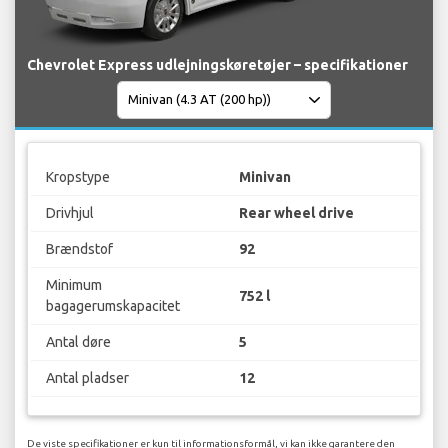
Chevrolet Express udlejningskøretøjer – specifikationer
Kropstype
Minivan
Drivhjul
Rear wheel drive
Brændstof
92
Minimum
752 l
bagagerumskapacitet
Antal døre
5
Antal pladser
12
De viste specifikationer er kun til informationsformål, vi kan ikke garantere den