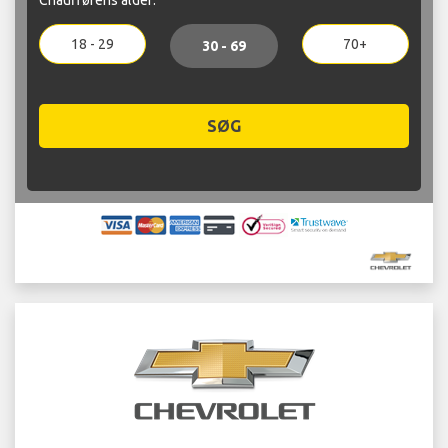
18 - 29
70+
30 - 69
SØG