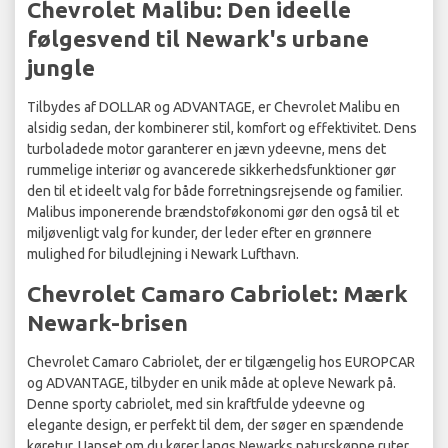
Chevrolet Malibu: Den ideelle
følgesvend til Newark's urbane
jungle
Tilbydes af DOLLAR og ADVANTAGE, er Chevrolet Malibu en
alsidig sedan, der kombinerer stil, komfort og effektivitet. Dens
turboladede motor garanterer en jævn ydeevne, mens det
rummelige interiør og avancerede sikkerhedsfunktioner gør
den til et ideelt valg for både forretningsrejsende og familier.
Malibus imponerende brændstoføkonomi gør den også til et
miljøvenligt valg for kunder, der leder efter en grønnere
mulighed for biludlejning i Newark Lufthavn.
Chevrolet Camaro Cabriolet: Mærk
Newark-brisen
Chevrolet Camaro Cabriolet, der er tilgængelig hos EUROPCAR
og ADVANTAGE, tilbyder en unik måde at opleve Newark på.
Denne sporty cabriolet, med sin kraftfulde ydeevne og
elegante design, er perfekt til dem, der søger en spændende
køretur. Uanset om du kører langs Newarks naturskønne ruter