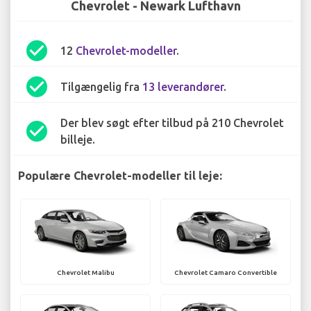
Chevrolet - Newark Lufthavn
check_circle
12
Chevrolet-modeller
.
check_circle
Tilgængelig fra
13 leverandører
.
Der blev søgt efter tilbud på 210 Chevrolet
check_circle
billeje.
Populære Chevrolet-modeller til leje:
Chevrolet Malibu
Chevrolet Camaro Convertible