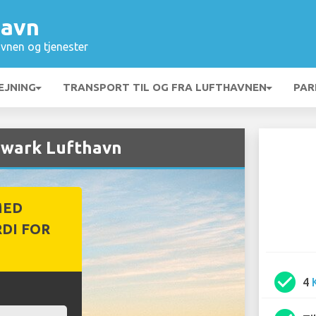
havn
vnen og tjenester
EJNING
TRANSPORT TIL OG FRA LUFTHAVNEN
PAR
Newark Lufthavn
MED
DI FOR
check_circle
4