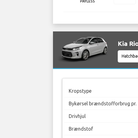
PAYLESS
Kia Ri
Kropstype
Bykørsel brændstofforbrug pr.
Drivhjul
Brændstof