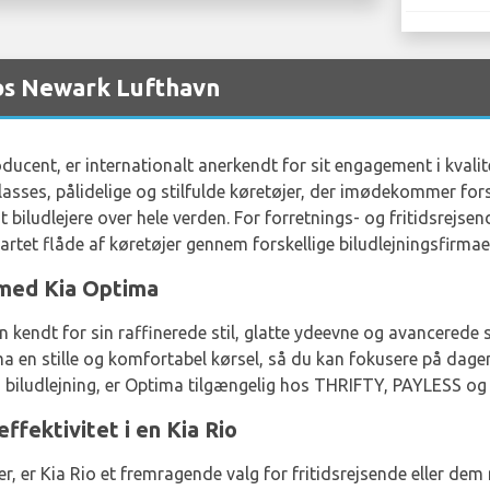
hos Newark Lufthavn
ducent, er internationalt anerkendt for sit engagement i kvali
asses, pålidelige og stilfulde køretøjer, der imødekommer fors
 biludlejere over hele verden. For forretnings- og fritidsrejs
gartet flåde af køretøjer gennem forskellige biludlejningsfirmae
 med Kia Optima
kendt for sin raffinerede stil, glatte ydeevne og avancerede si
a en stille og komfortabel kørsel, så du kan fokusere på dagen
n biludlejning, er Optima tilgængelig hos THRIFTY, PAYLESS 
fektivitet i en Kia Rio
, er Kia Rio et fremragende valg for fritidsrejsende eller dem