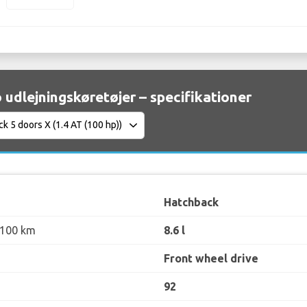
o udlejningskøretøjer – specifikationer
Hatchback
 100 km
8.6 l
Front wheel drive
92