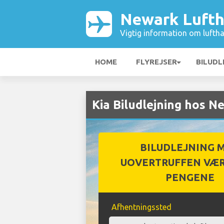
Newark Luft
Vigtig information om luftha
HOME
FLYREJSER
BILUDL
Kia Biludlejning hos 
BILUDLEJNING 
UOVERTRUFFEN VÆR
PENGENE
Afhentningssted