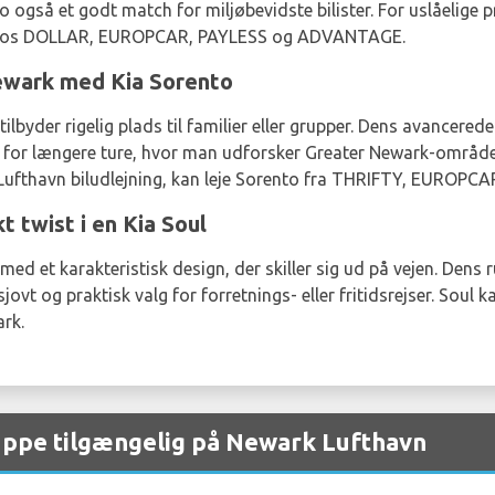
også et godt match for miljøbevidste bilister. For uslåelige 
Rio hos DOLLAR, EUROPCAR, PAYLESS og ADVANTAGE.
ewark med Kia Sorento
tilbyder rigelig plads til familier eller grupper. Dens avancere
lg for længere ture, hvor man udforsker Greater Newark-området
 Lufthavn biludlejning, kan leje Sorento fra THRIFTY, EUROP
 twist i en Kia Soul
ed et karakteristisk design, der skiller sig ud på vejen. Den
sjovt og praktisk valg for forretnings- eller fritidsrejser. Sou
ark.
ruppe tilgængelig på Newark Lufthavn