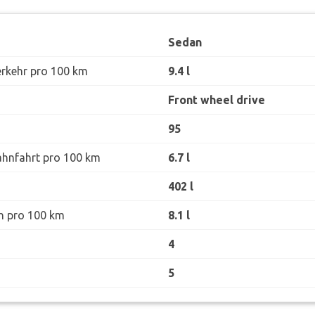
Sedan
erkehr pro 100 km
9.4 l
Front wheel drive
95
ahnfahrt pro 100 km
6.7 l
402 l
h pro 100 km
8.1 l
4
5