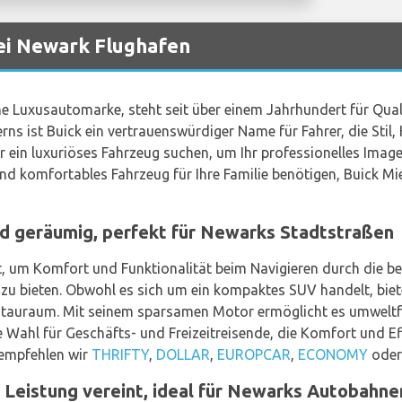
ei Newark Flughafen
he Luxusautomarke, steht seit über einem Jahrhundert für Quali
rns ist Buick ein vertrauenswürdiger Name für Fahrer, die Stil
r ein luxuriöses Fahrzeug suchen, um Ihr professionelles Image
 und komfortables Fahrzeug für Ihre Familie benötigen, Buick
d geräumig, perfekt für Newarks Stadtstraßen
t, um Komfort und Funktionalität beim Navigieren durch die b
u bieten. Obwohl es sich um ein kompaktes SUV handelt, biet
 Stauraum. Mit seinem sparsamen Motor ermöglicht es umweltfr
e Wahl für Geschäfts- und Freizeitreisende, die Komfort und Ef
empfehlen wir
THRIFTY
,
DOLLAR
,
EUROPCAR
,
ECONOMY
ode
 Leistung vereint, ideal für Newarks Autobahne