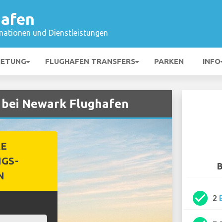
hafen
mationen und Dienstleistungen
IETUNG
FLUGHAFEN TRANSFERS
PARKEN
INFO
 bei Newark Flughafen
RE
GS-
B
N
check_circle
2