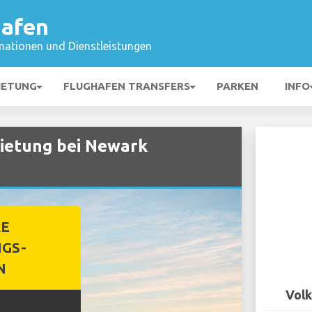
hafen
mationen und Dienstleistungen
IETUNG
FLUGHAFEN TRANSFERS
PARKEN
INFO
ietung bei Newark
RE
GS-
N
Volk