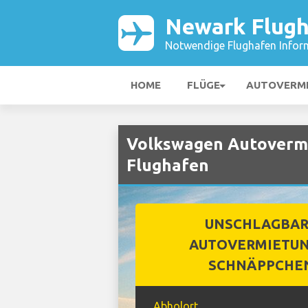
Newark Flug
Notwendige Flughafen Infor
HOME
FLÜGE
AUTOVERM
Volkswagen Autoverm
Flughafen
UNSCHLAGBA
AUTOVERMIETUN
SCHNÄPPCHE
Abholort