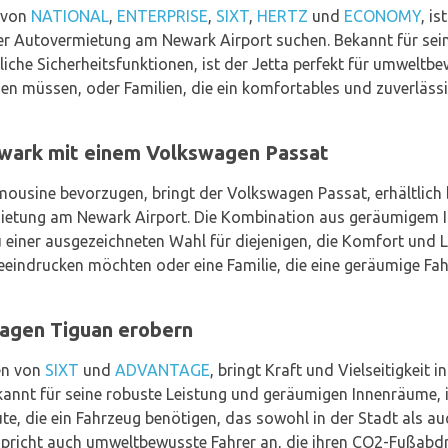
 von
NATIONAL
,
ENTERPRISE
,
SIXT
,
HERTZ
und
ECONOMY
, is
der Autovermietung am Newark Airport suchen. Bekannt für se
tliche Sicherheitsfunktionen, ist der Jetta perfekt für umweltbe
en müssen, oder Familien, die ein komfortables und zuverlässi
ewark mit einem Volkswagen Passat
Limousine bevorzugen, bringt der Volkswagen Passat, erhältlich
mietung am Newark Airport. Die Kombination aus geräumigem 
ner ausgezeichneten Wahl für diejenigen, die Komfort und Lei
eindrucken möchten oder eine Familie, die eine geräumige Fahr
agen Tiguan erobern
en von
SIXT
und
ADVANTAGE
, bringt Kraft und Vielseitigkeit
annt für seine robuste Leistung und geräumigen Innenräume, is
ute, die ein Fahrzeug benötigen, das sowohl in der Stadt als 
pricht auch umweltbewusste Fahrer an, die ihren CO2-Fußabd