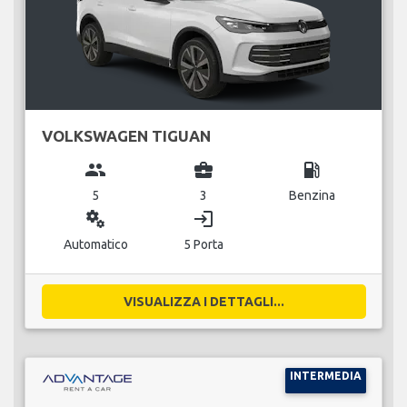
VOLKSWAGEN TIGUAN
group
business_center
local_gas_station
5
3
Benzina
miscellaneous_services
login
Automatico
5 Porta
VISUALIZZA I DETTAGLI...
INTERMEDIA