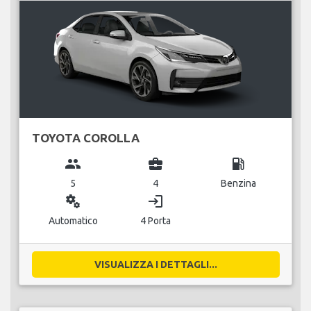
TOYOTA COROLLA
group
business_center
local_gas_station
5
4
Benzina
miscellaneous_services
login
Automatico
4 Porta
VISUALIZZA I DETTAGLI...