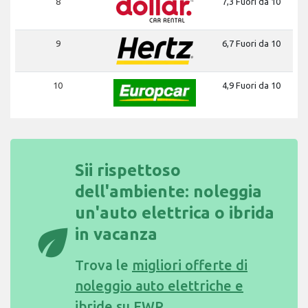
8
7,3 Fuori da 10
9
6,7 Fuori da 10
10
4,9 Fuori da 10
Sii rispettoso
dell'ambiente: noleggia
un'auto elettrica o ibrida
eco
in vacanza
Trova le
migliori offerte di
noleggio auto elettriche e
ibride su EWR