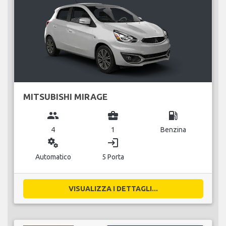
MITSUBISHI MIRAGE
group
business_center
local_gas_station
4
1
Benzina
miscellaneous_services
login
Automatico
5 Porta
VISUALIZZA I DETTAGLI...