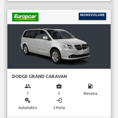
MONOVOLUME
DODGE GRAND CARAVAN
group
business_center
local_gas_station
7
3
Benzina
miscellaneous_services
login
Automatico
5 Porta