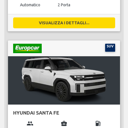
Automatico
2 Porta
VISUALIZZA I DETTAGLI...
SUV
HYUNDAI SANTA FE
group
business_center
local_gas_station