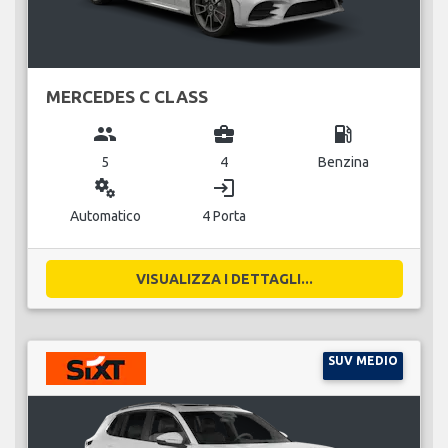
MERCEDES C CLASS
group
business_center
local_gas_station
5
4
Benzina
miscellaneous_services
login
Automatico
4 Porta
VISUALIZZA I DETTAGLI...
SUV MEDIO