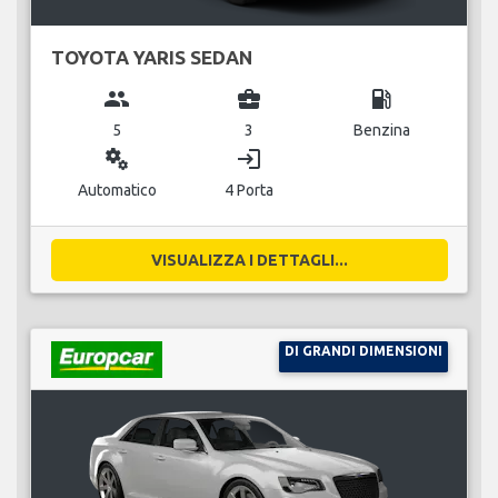
TOYOTA YARIS SEDAN
group
business_center
local_gas_station
5
3
Benzina
miscellaneous_services
login
Automatico
4 Porta
VISUALIZZA I DETTAGLI...
DI GRANDI DIMENSIONI