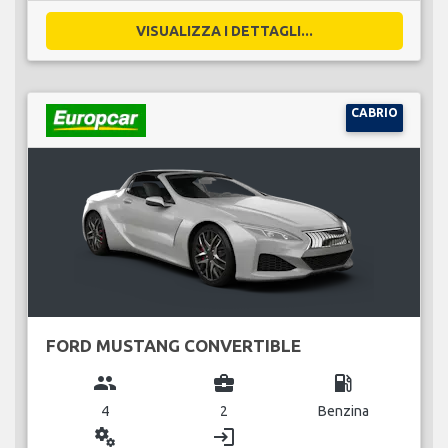
VISUALIZZA I DETTAGLI...
CABRIO
FORD MUSTANG CONVERTIBLE
group
business_center
local_gas_station
4
2
Benzina
miscellaneous_services
login