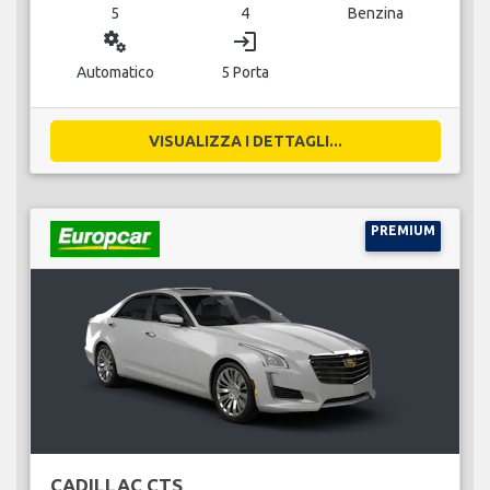
5
4
Benzina
miscellaneous_services
login
Automatico
5 Porta
VISUALIZZA I DETTAGLI...
PREMIUM
CADILLAC CTS