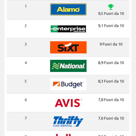
emoji_events
1
9,5 Fuori da 10
2
9,1 Fuori da 10
3
9 Fuori da 10
4
8,9 Fuori da 10
5
8,3 Fuori da 10
6
7,8 Fuori da 10
7
7,6 Fuori da 10