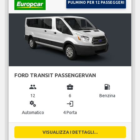
PULMINO PER 12 PASSEGGERI
FORD TRANSIT PASSENGERVAN
group
business_center
local_gas_station
12
6
Benzina
miscellaneous_services
login
Automatico
4 Porta
VISUALIZZA I DETTAGLI...