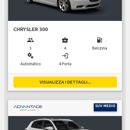
CHRYSLER 300
group
business_center
local_gas_station
5
4
Benzina
miscellaneous_services
login
Automatico
4 Porta
VISUALIZZA I DETTAGLI...
SUV MEDIO