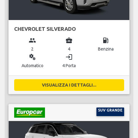
CHEVROLET SILVERADO
group
business_center
local_gas_station
2
4
Benzina
miscellaneous_services
login
Automatico
4 Porta
VISUALIZZA I DETTAGLI...
SUV GRANDE