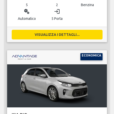
5
2
Benzina
miscellaneous_services
login
Automatico
5 Porta
VISUALIZZA I DETTAGLI...
ECONOMICA