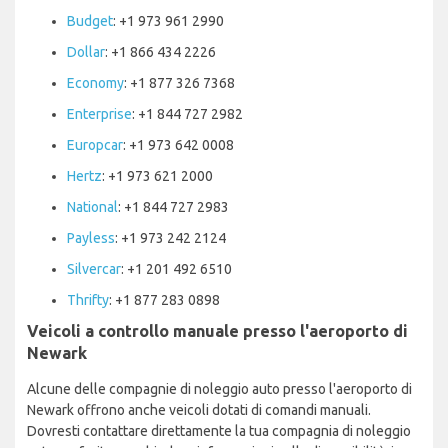
Budget
: +1 973 961 2990
Dollar
: +1 866 434 2226
Economy
: +1 877 326 7368
Enterprise
: +1 844 727 2982
Europcar
: +1 973 642 0008
Hertz
: +1 973 621 2000
National
: +1 844 727 2983
Payless
: +1 973 242 2124
Silvercar
: +1 201 492 6510
Thrifty
: +1 877 283 0898
Veicoli a controllo manuale presso l'aeroporto di
Newark
Alcune delle compagnie di noleggio auto presso l'aeroporto di
Newark offrono anche veicoli dotati di comandi manuali.
Dovresti contattare direttamente la tua compagnia di noleggio