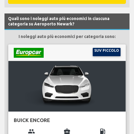
Quali sono i noleggi auto più economici in ciascuna
categoria su Aeroporto Newark?
I noleggi auto più economici per categoria sono:
SUV PICCOLO
BUICK ENCORE
group
business_center
local_gas_station