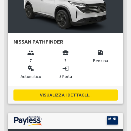
NISSAN PATHFINDER
group
business_center
local_gas_station
7
3
Benzina
miscellaneous_services
login
Automatico
5 Porta
VISUALIZZA I DETTAGLI...
MINI