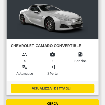
CHEVROLET CAMARO CONVERTIBLE
group
business_center
local_gas_station
4
2
Benzina
miscellaneous_services
login
Automatico
2 Porta
VISUALIZZA I DETTAGLI...
CERCA