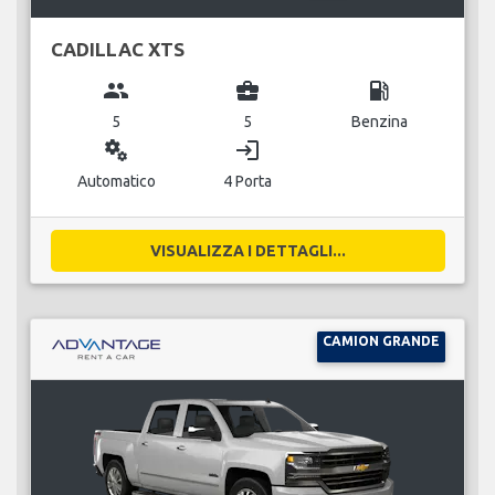
CADILLAC XTS
group
business_center
local_gas_station
5
5
Benzina
miscellaneous_services
login
Automatico
4 Porta
VISUALIZZA I DETTAGLI...
CAMION GRANDE