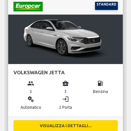
STANDARD
VOLKSWAGEN JETTA
group
business_center
local_gas_station
5
3
Benzina
miscellaneous_services
login
Automatico
2 Porta
VISUALIZZA I DETTAGLI...