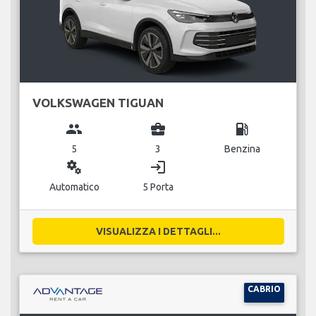
VOLKSWAGEN TIGUAN
group
business_center
local_gas_station
5
3
Benzina
miscellaneous_services
login
Automatico
5 Porta
VISUALIZZA I DETTAGLI...
CABRIO