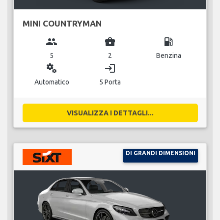
MINI COUNTRYMAN
group
business_center
local_gas_station
5
2
Benzina
miscellaneous_services
login
Automatico
5 Porta
VISUALIZZA I DETTAGLI...
DI GRANDI DIMENSIONI