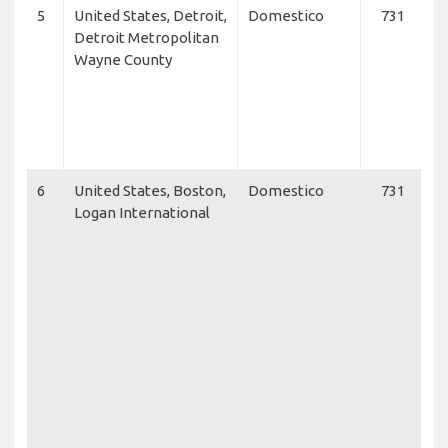
5
United States, Detroit,
Domestico
731
D
Detroit Metropolitan
L
Wayne County
E
Ai
U
Ai
C
6
United States, Boston,
Domestico
731
J
Logan International
B
A
C
E
M
C
F
M
Ca
Ai
M