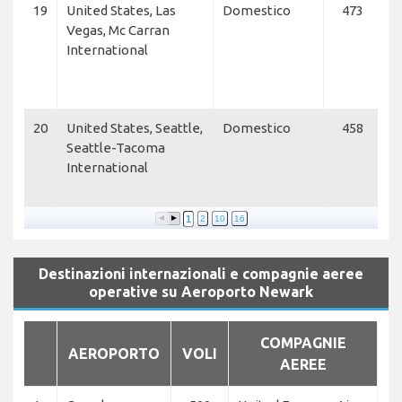
19
United States, Las
Domestico
473
I
Vegas, Mc Carran
Je
International
Ai
U
A
20
United States, Seattle,
Domestico
458
A
Seattle-Tacoma
Ai
International
U
A
1
2
10
16
Destinazioni internazionali e compagnie aeree
operative su Aeroporto Newark
COMPAGNIE
AEROPORTO
VOLI
AEREE