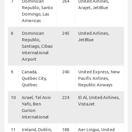
7
Dominican
264
United Airlines,
Republic, Santo
Arajet, JetBlue
Domingo, Las
Americas
8
Dominican
245
United Airlines,
Republic,
JetBlue
Santiago, Cibao
International
Airport
9
Canada,
240
United Express, New
Québec City,
Pacific Airlines,
Québec
Republic Airways
10
Israel, Tel Aviv
224
El Al, United Airlines,
Yafo, Ben
VistaJet
Gurion
International
11
Ireland, Dublin,
188
Aer Lingus, United