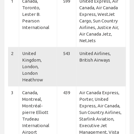
1
Canada,
599
United Express, Air
Toronto,
Canada, Air Canada
Lester B.
Express, WestJet
Pearson
Cargo, Sun Country
International
Airlines, Justice Air,
Air Canada Jetz,
NetJets
2
United
543
United Airlines,
Kingdom,
British Airways
London,
London
Heathrow
3
Canada,
439
Air Canada Express,
Montreal,
Porter, United
Montréal-
Express, Air Canada,
pierre Elliott
Sun Country Airlines,
Trudeau
Starlink Aviation,
International
Executive Jet
Airport
Management, Vista