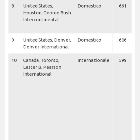
8
United States,
Domestico
661
Sp
Houston, George Bush
U
Intercontinental
Ai
F
9
United States, Denver,
Domestico
606
U
Denver International
A
10
Canada, Toronto,
Internazionale
599
U
Lester B. Pearson
E
International
C
C
E
W
C
C
Ai
Ju
C
N