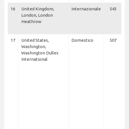
16
United Kingdom,
Internazionale
543
U
London, London
Ai
Heathrow
B
A
17
United States,
Domestico
507
A
Washington,
Ai
Washington Dulles
F
International
Ai
N
F
F
M
C
Ai
U
E
E
A
M