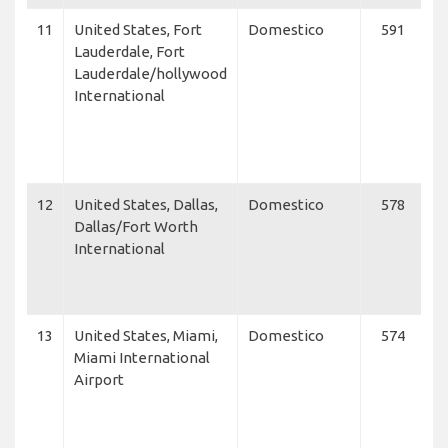
11
United States, Fort
Domestico
591
J
Lauderdale, Fort
Fl
Lauderdale/hollywood
Ai
International
C
Ai
U
A
12
United States, Dallas,
Domestico
578
A
Dallas/Fort Worth
Ai
International
Ai
U
A
13
United States, Miami,
Domestico
574
A
Miami International
Ai
Airport
N
L
M
Fl