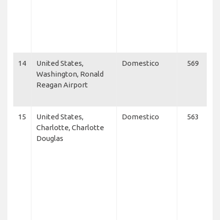
Ai
U
Ai
A
14
United States,
Domestico
569
U
Washington, Ronald
E
Reagan Airport
G
A
15
United States,
Domestico
563
A
Charlotte, Charlotte
Ai
Douglas
Ai
C
Ai
U
Ai
U
E
F