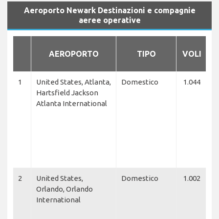
Aeroporto Newark Destinazioni e compagnie
aeree operative
C
AEROPORTO
TIPO
VOLI
1
United States, Atlanta,
Domestico
1.044
D
Hartsfield Jackson
L
Atlanta International
Fr
Ai
U
Ai
U
E
2
United States,
Domestico
1.002
U
Orlando, Orlando
Ai
International
Je
A