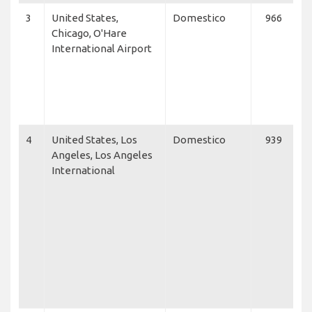
3
United States,
Domestico
966
U
Chicago, O'Hare
Ai
International Airport
A
Ai
A
E
E
4
United States, Los
Domestico
939
A
Angeles, Los Angeles
Ai
International
A
Ai
A
ai
J
C
Sp
U
A