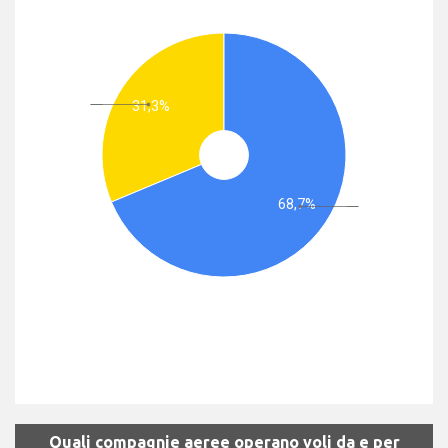
31,3%
68,7%
Quali compagnie aeree operano voli da e per