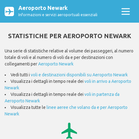
Aeroporto Newark
Informazioni e servizi aeroportuali essenziali
STATISTICHE PER AEROPORTO NEWARK
Una serie di statistiche relative al volume dei passeggeri, al numero
totale di voli e al numero di voli da e per destinazioni con
collegamenti per
Aeroporto Newark
Vedi tutti i
voli e destinazioni disponibili su Aeroporto Newark
Visualizza i dettagli in tempo reale dei
voli in arrivo a Aeroporto
Newark
Visualizza i dettagli in tempo reale dei
voli in partenza da
Aeroporto Newark
Visualizza tutte le
linee aeree che volano da e per Aeroporto
Newark
airplanemode_active