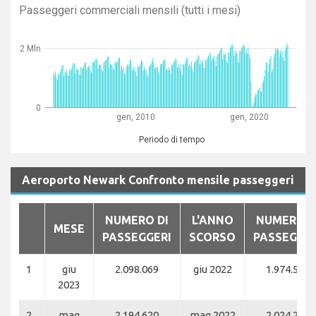
Passeggeri commerciali mensili (tutti i mesi)
2 Mln
0
gen, 2010
gen, 2020
Periodo di tempo
Aeroporto Newark Confronto mensile passeggeri
NUMERO DI
L'ANNO
NUMERO D
MESE
PASSEGGERI
SCORSO
PASSEGGER
1
giu
2.098.069
giu 2022
1.974.594
2023
2
mag
2.194.620
mag 2022
2.024.202