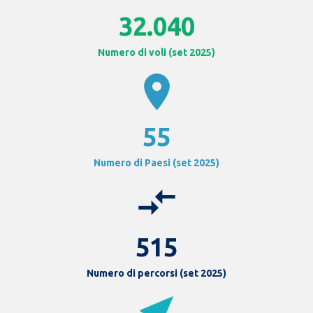
32.040
Numero di voli (set 2025)
location_on
55
Numero di Paesi (set 2025)
compare_arrows
515
Numero di percorsi (set 2025)
near_me