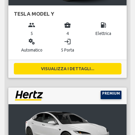
TESLA MODEL Y
group
business_center
local_gas_station
5
4
Elettrica
miscellaneous_services
login
Automatico
5 Porta
VISUALIZZA I DETTAGLI...
PREMIUM