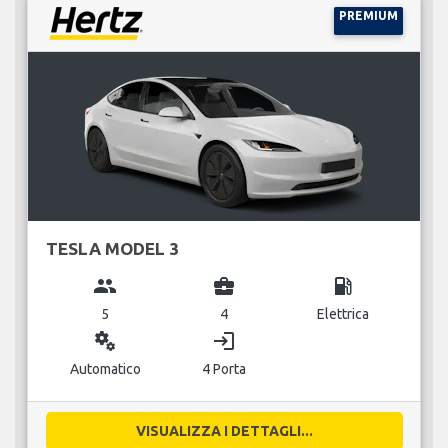
PREMIUM
TESLA MODEL 3
group
business_center
local_gas_station
5
4
Elettrica
miscellaneous_services
login
Automatico
4 Porta
VISUALIZZA I DETTAGLI...