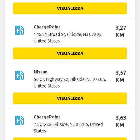
VISUALIZZA
ev_station
ChargePoint
3,27
KM
1465 N Broad St, Hillside, NJ 07205,
United States
VISUALIZZA
ev_station
Nissan
3,57
KM
56 US Highway 22, Hillside, NJ 07205,
United States
VISUALIZZA
ev_station
ChargePoint
3,63
KM
75 US-22, Hillside, NJ 07205, United
States