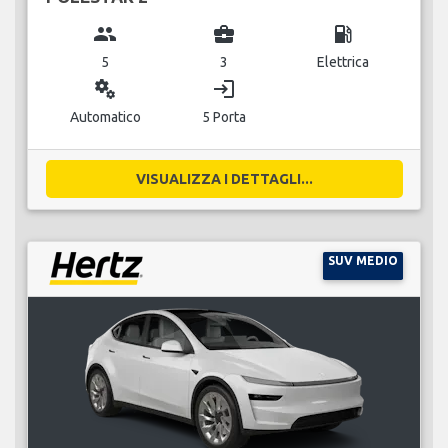
group
business_center
local_gas_station
5
3
Elettrica
miscellaneous_services
login
Automatico
5 Porta
VISUALIZZA I DETTAGLI...
SUV MEDIO