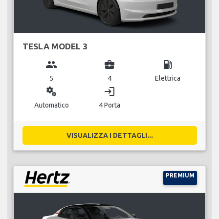
TESLA MODEL 3
group
business_center
local_gas_station
5
4
Elettrica
miscellaneous_services
login
Automatico
4 Porta
VISUALIZZA I DETTAGLI...
PREMIUM