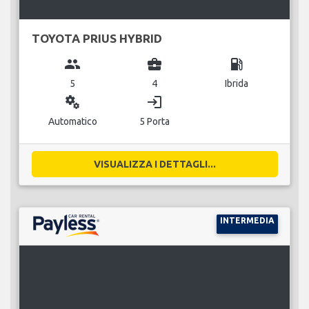
TOYOTA PRIUS HYBRID
group
business_center
local_gas_station
5
4
Ibrida
miscellaneous_services
login
Automatico
5 Porta
VISUALIZZA I DETTAGLI...
INTERMEDIA