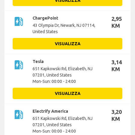
VISUALIZZA
ev_station
ChargePoint
2,95
KM
43 Olympia Dr, Newark, NJ 07114,
United States
VISUALIZZA
ev_station
Tesla
3,14
KM
651 Kapkowski Rd, Elizabeth, NJ
07201, United States
Mon-Sun: 00:00 - 24:00
VISUALIZZA
ev_station
Electrify America
3,20
KM
651 Kapkowski Rd, Elizabeth, NJ
07201, United States
Mon-Sun: 00:00 - 24:00