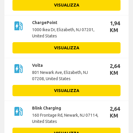
VISUALIZZA
ev_station
ChargePoint
1,94
KM
1000 Ikea Dr, Elizabeth, NJ 07201,
United States
VISUALIZZA
ev_station
Volta
2,64
KM
801 Newark Ave, Elizabeth, NJ
07208, United States
VISUALIZZA
ev_station
Blink Charging
2,64
KM
160 Frontage Rd, Newark, NJ 07114,
United States