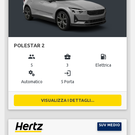
POLESTAR 2
group
business_center
local_gas_station
5
3
Elettrica
miscellaneous_services
login
Automatico
5 Porta
VISUALIZZA I DETTAGLI...
SUV MEDIO