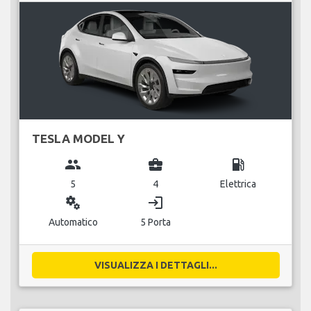
TESLA MODEL Y
group
business_center
local_gas_station
5
4
Elettrica
miscellaneous_services
login
Automatico
5 Porta
VISUALIZZA I DETTAGLI...