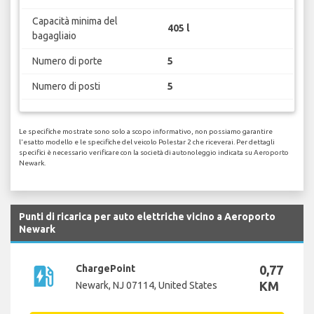
Capacità minima del
405 l
bagagliaio
Numero di porte
5
Numero di posti
5
Le specifiche mostrate sono solo a scopo informativo, non possiamo garantire
l'esatto modello e le specifiche del veicolo Polestar 2 che riceverai. Per dettagli
specifici è necessario verificare con la società di autonoleggio indicata su Aeroporto
Newark.
Punti di ricarica per auto elettriche vicino a Aeroporto
Newark
ev_station
ChargePoint
0,77
KM
Newark, NJ 07114, United States