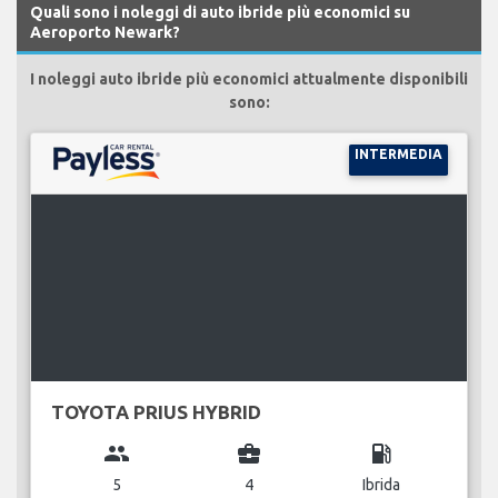
Quali sono i noleggi di auto ibride più economici su
Aeroporto Newark?
I noleggi auto ibride più economici attualmente disponibili
sono:
INTERMEDIA
TOYOTA PRIUS HYBRID
group
business_center
local_gas_station
5
4
Ibrida