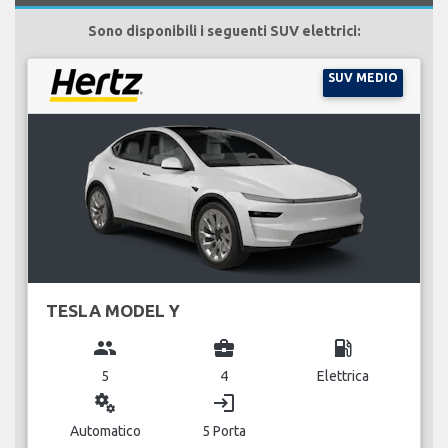
Sono disponibili i seguenti SUV elettrici:
SUV MEDIO
TESLA MODEL Y
group
business_center
local_gas_station
5
4
Elettrica
miscellaneous_services
login
Automatico
5 Porta