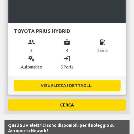
TOYOTA PRIUS HYBRID
group
business_center
local_gas_station
5
4
Ibrida
miscellaneous_services
login
Automatico
5 Porta
VISUALIZZA I DETTAGLI...
CERCA
Quali SUV elettrici sono disponibili per il noleggio su
Aeroporto Newark?