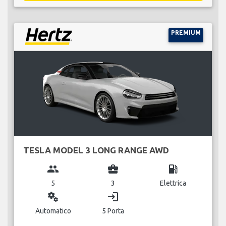
PREMIUM
TESLA MODEL 3 LONG RANGE AWD
group
business_center
local_gas_station
5
3
Elettrica
miscellaneous_services
login
Automatico
5 Porta