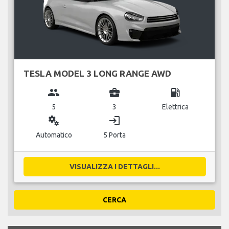
TESLA MODEL 3 LONG RANGE AWD
group
business_center
local_gas_station
5
3
Elettrica
miscellaneous_services
login
Automatico
5 Porta
VISUALIZZA I DETTAGLI...
CERCA