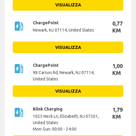
VISUALIZZA
ev_station
ChargePoint
0,77
KM
Newark, NJ 07114, United States
VISUALIZZA
ev_station
ChargePoint
1,00
KM
98 Carson Rd, Newark, NJ 07114,
United States
VISUALIZZA
ev_station
Blink Charging
1,79
KM
1023 Neck Ln, Elizabeth, NJ 07201,
United States
Mon-Sun: 00:00 - 24:00