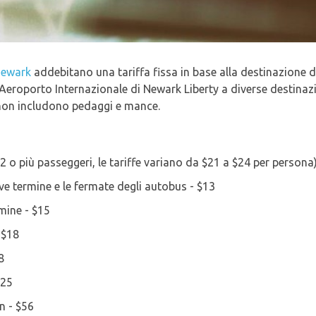
Newark
addebitano una tariffa fissa in base alla destinazione d
ll'Aeroporto Internazionale di Newark Liberty a diverse destinaz
 non includono pedaggi e mance.
 2 o più passeggeri, le tariffe variano da $21 a $24 per persona
eve termine e le fermate degli autobus - $13
rmine - $15
 $18
8
$25
n - $56