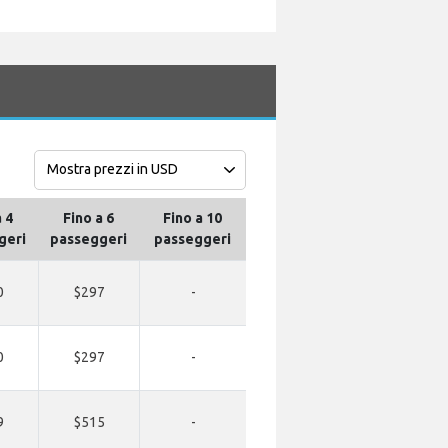
a 4
Fino a 6
Fino a 10
geri
passeggeri
passeggeri
0
$297
-
0
$297
-
9
$515
-