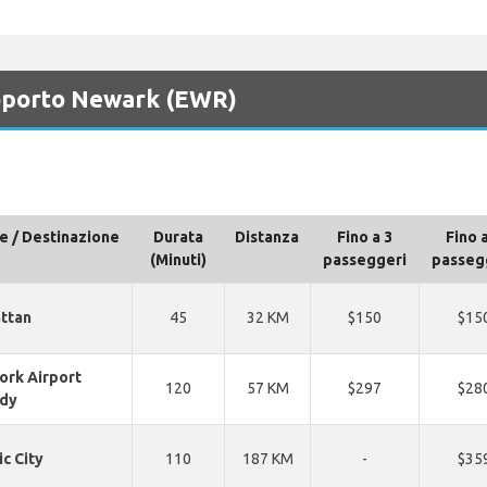
roporto Newark (EWR)
e / Destinazione
Durata
Distanza
Fino a 3
Fino 
(Minuti)
passeggeri
passeg
ttan
45
32 KM
$150
$15
ork Airport
120
57 KM
$297
$28
dy
ic City
110
187 KM
-
$35