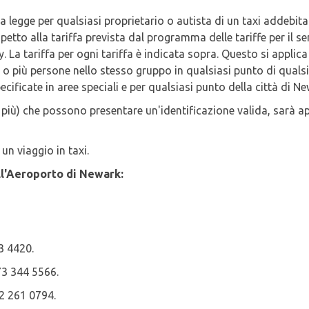
la legge per qualsiasi proprietario o autista di un taxi addebi
spetto alla tariffa prevista dal programma delle tariffe per il s
. La tariffa per ogni tariffa è indicata sopra. Questo si appli
a o più persone nello stesso gruppo in qualsiasi punto di qual
cificate in aree speciali e per qualsiasi punto della città di Ne
i e più) che possono presentare un'identificazione valida, sarà
un viaggio in taxi.
ell'Aeroporto di Newark:
3 4420.
73 344 5566.
62 261 0794.