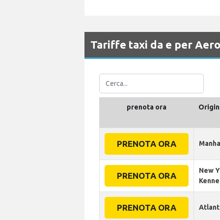
Tariffe taxi da e per Ae
prenota ora
Origin
PRENOTA ORA
Manha
New Y
PRENOTA ORA
Kenne
PRENOTA ORA
Atlant