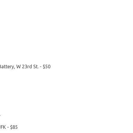
attery, W 23rd St. - $50
7
JFK - $85