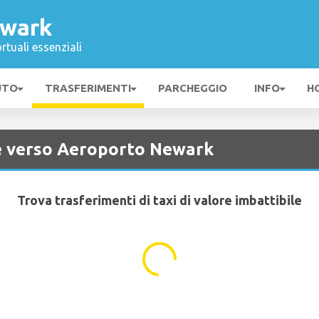
ewark
rtuali essenziali
UTO
TRASFERIMENTI
PARCHEGGIO
INFO
H
 e verso Aeroporto Newark
Trova trasferimenti di taxi di valore imbattibile
...