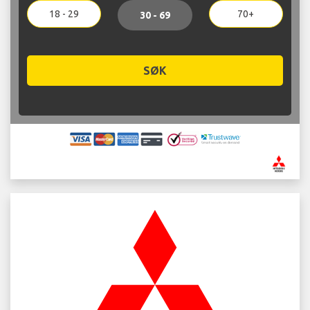
18 - 29
70+
30 - 69
SØK