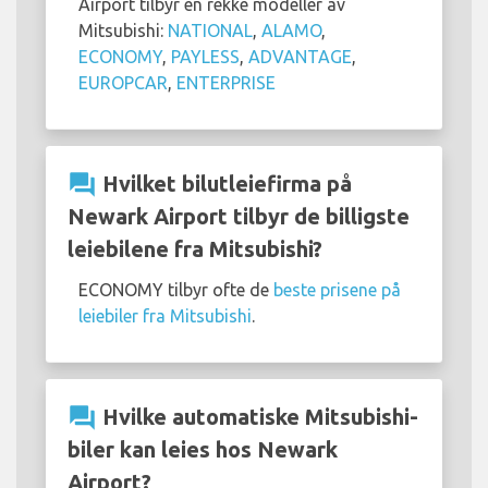
Airport tilbyr en rekke modeller av
Mitsubishi:
NATIONAL
,
ALAMO
,
ECONOMY
,
PAYLESS
,
ADVANTAGE
,
EUROPCAR
,
ENTERPRISE
question_answer
Hvilket bilutleiefirma på
Newark Airport tilbyr de billigste
leiebilene fra Mitsubishi?
ECONOMY tilbyr ofte de
beste prisene på
leiebiler fra Mitsubishi
.
question_answer
Hvilke automatiske Mitsubishi-
biler kan leies hos Newark
Airport?