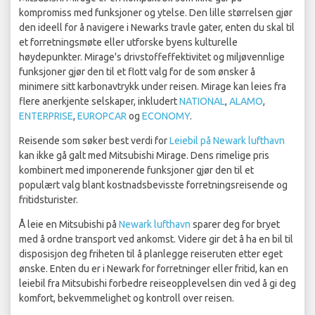
kompromiss med funksjoner og ytelse. Den lille størrelsen gjør
den ideell for å navigere i Newarks travle gater, enten du skal til
et forretningsmøte eller utforske byens kulturelle
høydepunkter. Mirage's drivstoffeffektivitet og miljøvennlige
funksjoner gjør den til et flott valg for de som ønsker å
minimere sitt karbonavtrykk under reisen. Mirage kan leies fra
flere anerkjente selskaper, inkludert
NATIONAL
,
ALAMO
,
ENTERPRISE
,
EUROPCAR
og
ECONOMY
.
Reisende som søker best verdi for
Leiebil på Newark lufthavn
kan ikke gå galt med Mitsubishi Mirage. Dens rimelige pris
kombinert med imponerende funksjoner gjør den til et
populært valg blant kostnadsbevisste forretningsreisende og
fritidsturister.
Å leie en Mitsubishi på
Newark lufthavn
sparer deg for bryet
med å ordne transport ved ankomst. Videre gir det å ha en bil til
disposisjon deg friheten til å planlegge reiseruten etter eget
ønske. Enten du er i Newark for forretninger eller fritid, kan en
leiebil fra Mitsubishi forbedre reiseopplevelsen din ved å gi deg
komfort, bekvemmelighet og kontroll over reisen.