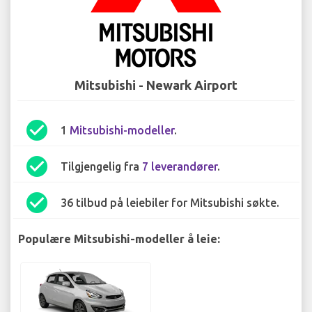
Mitsubishi - Newark Airport
check_circle
1
Mitsubishi-modeller
.
check_circle
Tilgjengelig fra
7 leverandører
.
check_circle
36 tilbud på leiebiler for Mitsubishi søkte.
Populære Mitsubishi-modeller å leie: