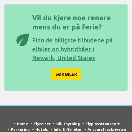
Vil du kjøre noe renere
mens du er på ferie?
eco
Finn de
billigste tilbudene på
elbiler og hybridbiler i
Newark, United States
SØK BILER
Home
Flyreiser
Biluthyrning
Flyplasstransport
Parkering
Hotels
Info & Nyheter
Ansvarsfraskrivelse