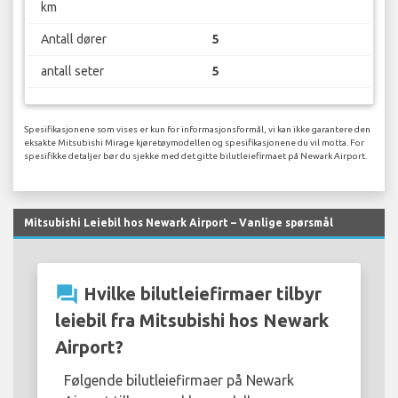
km
Antall dører
5
antall seter
5
Spesifikasjonene som vises er kun for informasjonsformål, vi kan ikke garantere den
eksakte Mitsubishi Mirage kjøretøymodellen og spesifikasjonene du vil motta. For
spesifikke detaljer bør du sjekke med det gitte bilutleiefirmaet på Newark Airport.
Mitsubishi Leiebil hos Newark Airport – Vanlige spørsmål
question_answer
Hvilke bilutleiefirmaer tilbyr
leiebil fra Mitsubishi hos Newark
Airport?
Følgende bilutleiefirmaer på Newark