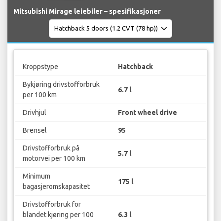
Mitsubishi Mirage leiebiler – spesifikasjoner
Kroppstype
Hatchback
Bykjøring drivstofforbruk
6.7 l
per 100 km
Drivhjul
Front wheel drive
Brensel
95
Drivstofforbruk på
5.7 l
motorvei per 100 km
Minimum
175 l
bagasjeromskapasitet
Drivstofforbruk for
blandet kjøring per 100
6.3 l