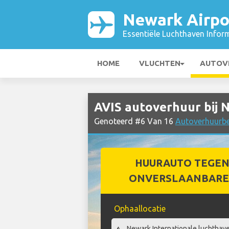
Newark Airpo
Essentiële Luchthaven Infor
HOME
VLUCHTEN
AUTOV
AVIS autoverhuur bij 
Genoteerd #6 Van 16
Autoverhuurbed
HUURAUTO TEGEN
ONVERSLAANBARE 
Ophaallocatie