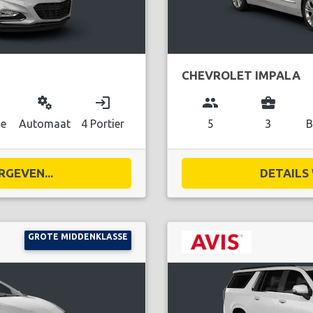
CHEVROLET IMPALA
miscellaneous_services
login
group
business_center
ne
Automaat
4 Portier
5
3
B
RGEVEN...
DETAILS 
GROTE MIDDENKLASSE