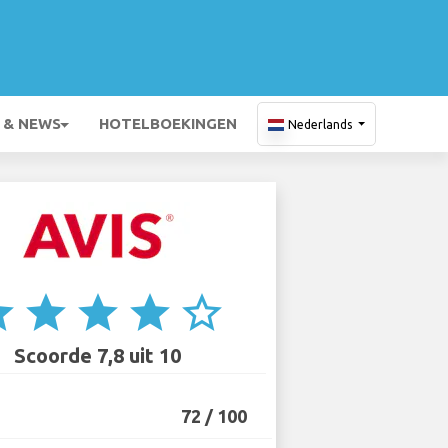
 & NEWS
HOTELBOEKINGEN
Nederlands
ar
star
star
star
star_border
Scoorde 7,8 uit 10
72 / 100