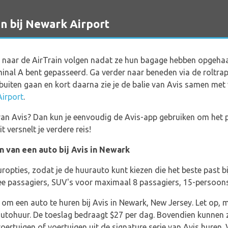
n bij Newark Airport
 naar de AirTrain volgen nadat ze hun bagage hebben opgehaa
rminal A bent gepasseerd. Ga verder naar beneden via de roltra
buiten gaan en kort daarna zie je de balie van Avis samen met
irport
.
 van Avis? Dan kun je eenvoudig de Avis-app gebruiken om het
 versnelt je verdere reis!
n van een auto bij Avis in Newark
ropties, zodat je de huurauto kunt kiezen die het beste past bij
wee passagiers, SUV's voor maximaal 8 passagiers, 15-persoon
 om een auto te huren bij Avis in Newark, New Jersey. Let op, 
utohuur. De toeslag bedraagt $27 per dag. Bovendien kunnen zi
oertuigen of voertuigen uit de signature serie van Avis huren.