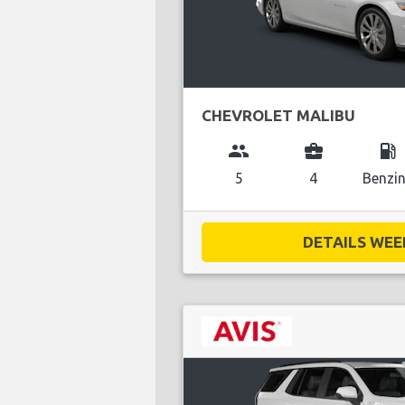
CHEVROLET MALIBU
group
business_center
local_gas_station
5
4
Benzi
DETAILS WEE