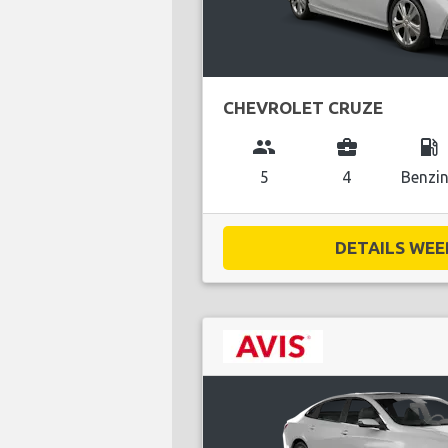
CHEVROLET CRUZE
group
business_center
local_gas_station
5
4
Benzi
DETAILS WEE