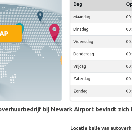
Dag
O
Maandag
00
Dinsdag
00
Woensdag
00
Donderdag
00
Vrijdag
00
Zaterdag
00
Zondag
00
verhuurbedrijf bij Newark Airport bevindt zich b
Locatie balie van autoverh