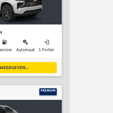
N
local_gas_station
miscellaneous_services
login
enzine
Automaat
5 Portier
WEERGEVEN...
PREMIUM