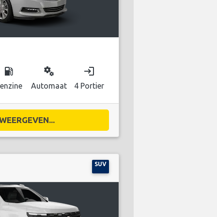
local_gas_station
miscellaneous_services
login
enzine
Automaat
4 Portier
WEERGEVEN...
SUV