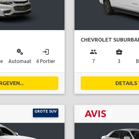
CHEVROLET SUBURBA
miscellaneous_services
login
group
business_center
ne
Automaat
4 Portier
7
3
B
RGEVEN...
DETAILS 
GROTE SUV