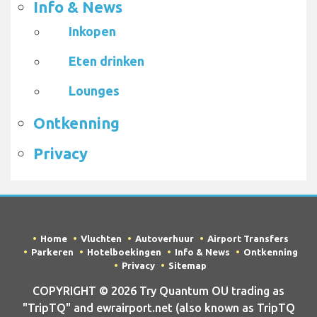
Info & News
Inkopen
Eten drinken
Lounges
Ontkenning
Privacy
Home
Vluchten
Autoverhuur
Airport Transfers
Parkeren
Hotelboekingen
Info & News
Ontkenning
Privacy
Sitemap
COPYRIGHT © 2026 Try Quantum OU trading as
"TripTQ" and ewrairport.net (also known as TripTQ