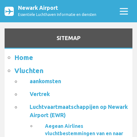
Newark Airport
Essentiële Luchthaven Informatie en diensten
SITEMAP
Home
Vluchten
aankomsten
Vertrek
Luchtvaartmaatschappijen op Newark
Airport (EWR)
Aegean Airlines
vluchtbestemmingen van en naar