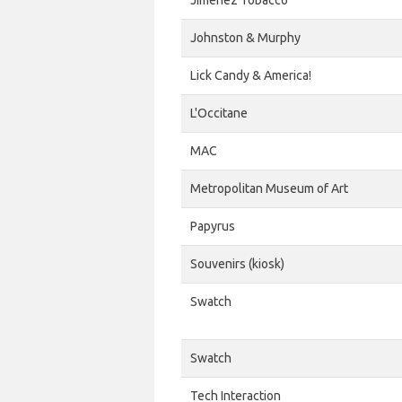
Jimenez Tobacco
Johnston & Murphy
Lick Candy & America!
L'Occitane
MAC
Metropolitan Museum of Art
Papyrus
Souvenirs (kiosk)
Swatch
Swatch
Tech Interaction