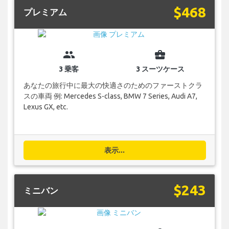
$468
プレミアム
group
business_center
3 乗客
3 スーツケース
あなたの旅行中に最大の快適さのためのファーストクラ
スの車両 例: Mercedes S-class, BMW 7 Series, Audi A7,
Lexus GX, etc.
表示...
$243
ミニバン