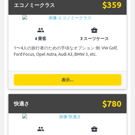
$359
エコノミークラス
group
business_center
4 乗客
3 スーツケース
1〜4人の旅行者のための手頃なオプション 例: VW Golf,
Ford Focus, Opel Astra, Audi A3, BMW 3, etc.
表示...
$780
快適さ
group
business_center