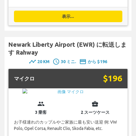
表示...
Newark Liberty Airport (EWR) に転送しま
す Rahway
timeline
schedule
payment
20 KM
30 ミニ.
から $196
$196
マイクロ
group
business_center
3 乗客
2 スーツケース
お子様連れのカップルやご家族に最も安い送迎 例: VW
Polo, Opel Corsa, Renault Clio, Skoda Fabia, etc.