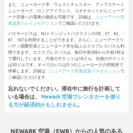
また、ニューヨーク市、ウェストチェスター、アップステート
ニューヨーク、ロングアイランド、コネチカットからニューア
ーク空港への電車の接続も可能です。詳細は、
ニューアーク空
港送迎トレインセクション
でご確認いただけます。
バスサービスは、NJトランジットバスラインの28、37、62、
67、107を利用することができます。さらに、ニューアークリ
バティ国際空港とニューヨーク市を結ぶエクスプレスバスも利
用できます。エクスプレスバスは、毎日午前5時から午前1時ま
で運行しています。片道のチケットは18ドル、往復のチケット
は30ドルです。すべてのバスは3つのニューヨークの停留所で
停車します。詳細は、
ニューアーク空港送迎バスセクション
で
ご確認いただけます。
忘れないでください。滞在中に旅行を計画して
いる場合は、
Newark 空港でレンタカーを借り
る方が経済的かもしれません
。
NEWARK 空港（EWR）からの人気のある