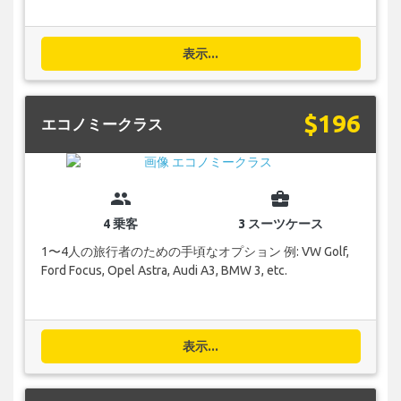
表示...
$196
エコノミークラス
group
business_center
4 乗客
3 スーツケース
1〜4人の旅行者のための手頃なオプション 例: VW Golf,
Ford Focus, Opel Astra, Audi A3, BMW 3, etc.
表示...