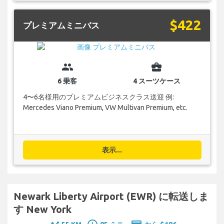
$422
プレミアムミニバス
group
business_center
6 乗客
4 スーツケース
4〜6名様用のプレミアムビジネスクラス送迎 例:
Mercedes Viano Premium, VW Multivan Premium, etc.
表示...
Newark Liberty Airport (EWR) に転送しま
す New York