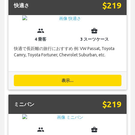
$219
快適さ
group
business_center
4 乗客
3 スーツケース
快適で長距離の旅行におすすめ 例: VW Passat, Toyota
Camry, Toyota Fortuner, Chevrolet Suburban, etc.
表示...
$219
ミニバン
group
business_center