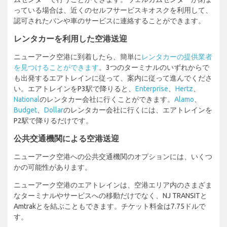
っている場合は、近くのセルフサービスキオスクを利用して、
認可されたバンや車のサービスに連絡することができます。
レンタカーを利用した空港送迎
ニューアーク空港に到着したら、簡単に
レンタカーの提供業者
を見つけることができます
。3つのターミナルのいずれからで
も出発するエアトレインに従って、案内に従って進んでくださ
い。エアトレインをP3駅で降りると、
Enterprise
、
Hertz
、
National
のレンタカー会社に行くことができます。
Alamo
、
Budget
、
Dollar
のレンタカー会社に行くには、エアトレインを
P2駅で降りるだけです。
公共交通機関による空港送迎
ニューアーク空港への公共交通機関のオプションには、いくつ
かの可能性があります。
ニューアーク空港のエアトレインは、空港エリア内のさまざま
なターミナルやサービスへの移動だけでなく、NJ TRANSITと
Amtrakとを結ぶこともできます。チケット料金は7.75ドルで
す。