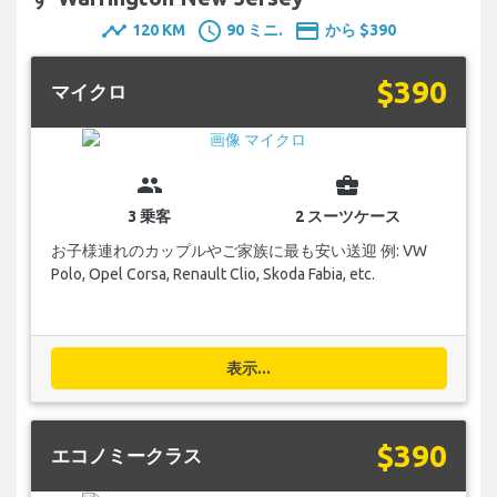
timeline
schedule
payment
120 KM
90 ミニ.
から $390
$390
マイクロ
group
business_center
3 乗客
2 スーツケース
お子様連れのカップルやご家族に最も安い送迎 例: VW
Polo, Opel Corsa, Renault Clio, Skoda Fabia, etc.
表示...
$390
エコノミークラス