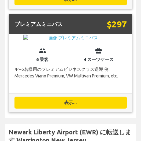
$297
プレミアムミニバス
group
business_center
6 乗客
4 スーツケース
4〜6名様用のプレミアムビジネスクラス送迎 例:
Mercedes Viano Premium, VW Multivan Premium, etc.
表示...
Newark Liberty Airport (EWR) に転送しま
す Warrington New Jersey