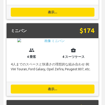
表示...
$174
ミニバン
group
business_center
4 乗客
4 スーツケース
4人までのスペースと快適さの理想的な組み合わせ 例:
VW Touran, Ford Galaxy, Opel Zefira, Peugeot 807, etc.
表示...