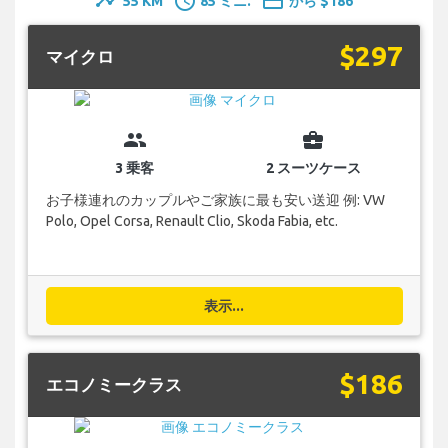
timeline
schedule
payment
55 KM
85 ミニ.
から $186
$297
マイクロ
group
business_center
3 乗客
2 スーツケース
お子様連れのカップルやご家族に最も安い送迎 例: VW
Polo, Opel Corsa, Renault Clio, Skoda Fabia, etc.
表示...
$186
エコノミークラス