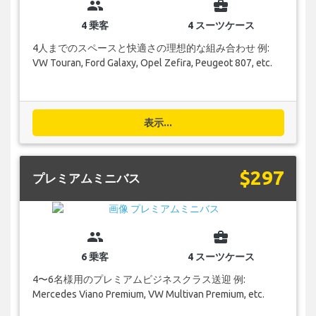
group
business_center
4 乗客
4 スーツケース
4人までのスペースと快適さの理想的な組み合わせ 例:
VW Touran, Ford Galaxy, Opel Zefira, Peugeot 807, etc.
表示...
$297
プレミアムミニバス
group
business_center
6 乗客
4 スーツケース
4〜6名様用のプレミアムビジネスクラス送迎 例:
Mercedes Viano Premium, VW Multivan Premium, etc.