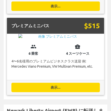
表示...
$515
プレミアムミニバス
group
business_center
6 乗客
4 スーツケース
4〜6名様用のプレミアムビジネスクラス送迎 例:
Mercedes Viano Premium, VW Multivan Premium, etc.
表示...
Newark Liberty Airport (EWR) に転送しま