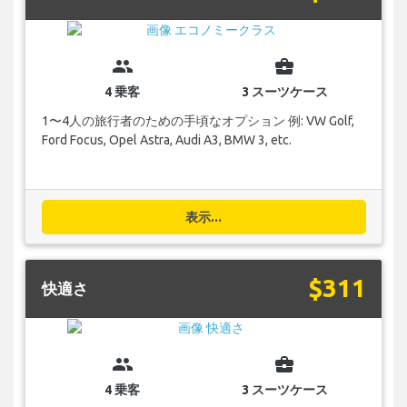
group
business_center
4 乗客
3 スーツケース
1〜4人の旅行者のための手頃なオプション 例: VW Golf,
Ford Focus, Opel Astra, Audi A3, BMW 3, etc.
表示...
$311
快適さ
group
business_center
4 乗客
3 スーツケース