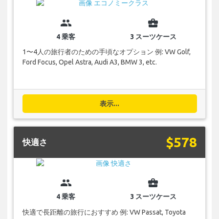
group
business_center
4 乗客
3 スーツケース
1〜4人の旅行者のための手頃なオプション 例: VW Golf,
Ford Focus, Opel Astra, Audi A3, BMW 3, etc.
表示...
$578
快適さ
group
business_center
4 乗客
3 スーツケース
快適で長距離の旅行におすすめ 例: VW Passat, Toyota