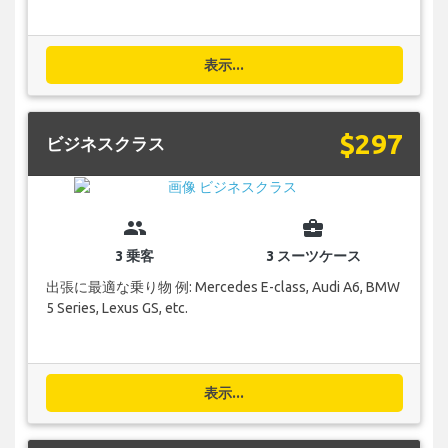
表示...
$297
ビジネスクラス
group
business_center
3 乗客
3 スーツケース
出張に最適な乗り物 例: Mercedes E-class, Audi A6, BMW
5 Series, Lexus GS, etc.
表示...