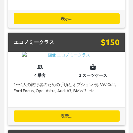
表示...
$150
エコノミークラス
group
business_center
4 乗客
3 スーツケース
1〜4人の旅行者のための手頃なオプション 例: VW Golf,
Ford Focus, Opel Astra, Audi A3, BMW 3, etc.
表示...