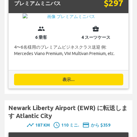
$297
プレミアムミニバス
group
business_center
6 乗客
4 スーツケース
4〜6名様用のプレミアムビジネスクラス送迎 例:
Mercedes Viano Premium, VW Multivan Premium, etc.
表示...
Newark Liberty Airport (EWR) に転送しま
す Atlantic City
timeline
schedule
payment
187 KM
110 ミニ.
から $359