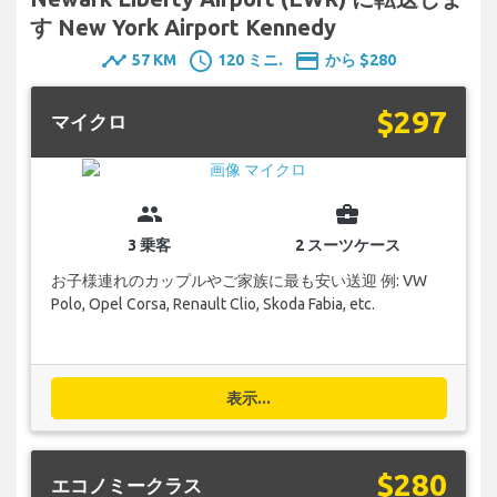
す New York Airport Kennedy
timeline
schedule
payment
57 KM
120 ミニ.
から $280
$297
マイクロ
group
business_center
3 乗客
2 スーツケース
お子様連れのカップルやご家族に最も安い送迎 例: VW
Polo, Opel Corsa, Renault Clio, Skoda Fabia, etc.
表示...
$280
エコノミークラス