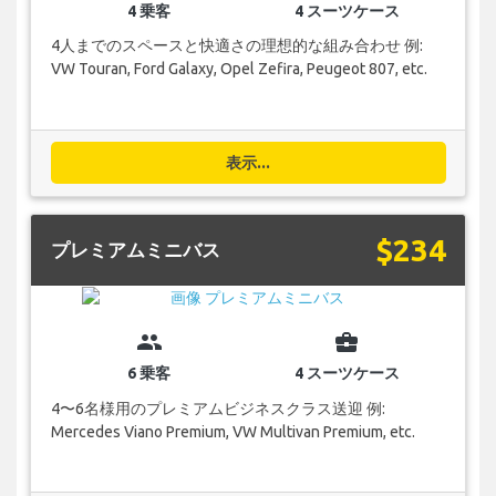
4 乗客
4 スーツケース
4人までのスペースと快適さの理想的な組み合わせ 例:
VW Touran, Ford Galaxy, Opel Zefira, Peugeot 807, etc.
表示...
$234
プレミアムミニバス
group
business_center
6 乗客
4 スーツケース
4〜6名様用のプレミアムビジネスクラス送迎 例:
Mercedes Viano Premium, VW Multivan Premium, etc.