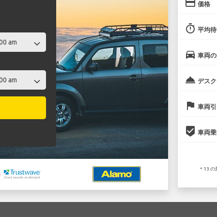
credit_card
価格
timer
平均待
directions_car
車両の
room_service
デスク
flag
車両引
beenhere
車両乗
* 13