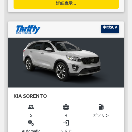
詳細表示...
中型SUV
KIA SORENTO
group
business_center
local_gas_station
5
4
ガソリン
miscellaneous_services
login
Automatic
5 ドア