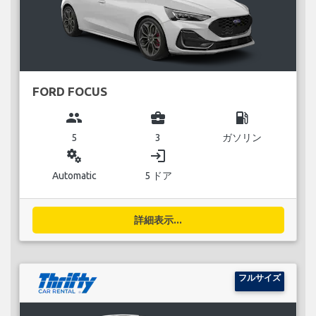
FORD FOCUS
group
business_center
local_gas_station
5
3
ガソリン
miscellaneous_services
login
Automatic
5 ドア
詳細表示...
フルサイズ