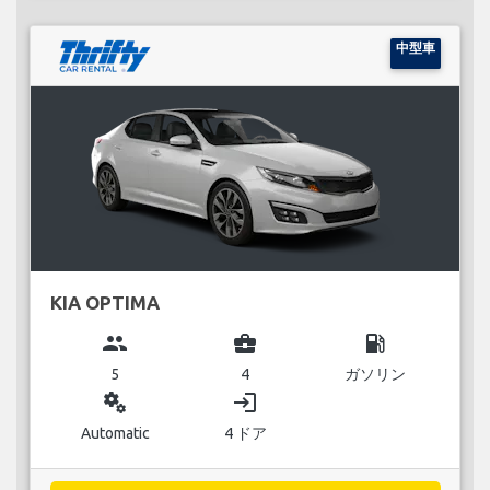
中型車
KIA OPTIMA
group
business_center
local_gas_station
5
4
ガソリン
miscellaneous_services
login
Automatic
4 ドア