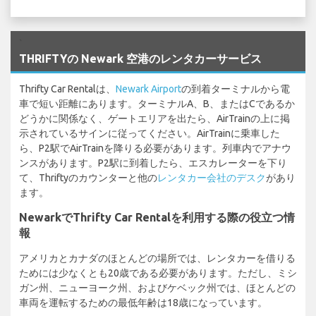
`
THRIFTYの Newark 空港のレンタカーサービス
Thrifty Car Rentalは、
Newark Airport
の到着ターミナルから電
車で短い距離にあります。ターミナルA、B、またはCであるか
どうかに関係なく、ゲートエリアを出たら、AirTrainの上に掲
示されているサインに従ってください。AirTrainに乗車した
ら、P2駅でAirTrainを降りる必要があります。列車内でアナウ
ンスがあります。P2駅に到着したら、エスカレーターを下り
て、Thriftyのカウンターと他の
レンタカー会社のデスク
があり
ます。
NewarkでThrifty Car Rentalを利用する際の役立つ情
報
アメリカとカナダのほとんどの場所では、レンタカーを借りる
ためには少なくとも20歳である必要があります。ただし、ミシ
ガン州、ニューヨーク州、およびケベック州では、ほとんどの
車両を運転するための最低年齢は18歳になっています。