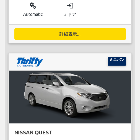
miscellaneous_services
login
Automatic
5 ドア
詳細表示...
ミニバン
NISSAN QUEST