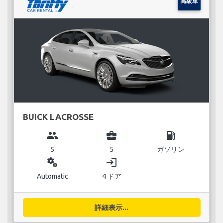
高級車
BUICK LACROSSE
group
business_center
local_gas_station
5
5
ガソリン
miscellaneous_services
login
Automatic
4 ドア
詳細表示...