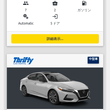
group
business_center
local_gas_station
7
2
ガソリン
miscellaneous_services
login
Automatic
5 ドア
詳細表示...
中型車