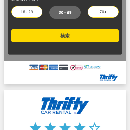
18 - 29
70+
30 - 69
検索
star
star
star
star
star_border