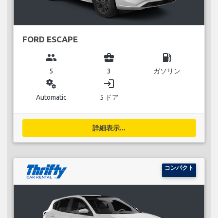
FORD ESCAPE
group
business_center
local_gas_station
5
3
ガソリン
miscellaneous_services
login
Automatic
5 ドア
詳細表示...
コンパクト