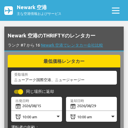
Newark 空港
主な空港情報およびサービス
Newark 空港のTHRIFTYのレンタカー
ランク #7 から 16
Newark 空港でレンタカー会社比較
最低価格レンタカー
受取場所
同じ場所に返却
出発日時
返却日時
運転者の年齢：