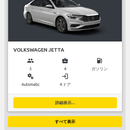
VOLKSWAGEN JETTA
group
business_center
local_gas_station
5
4
ガソリン
miscellaneous_services
login
Automatic
4 ドア
詳細表示...
すべて表示