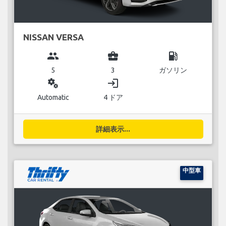
NISSAN VERSA
group
business_center
local_gas_station
5
3
ガソリン
miscellaneous_services
login
Automatic
4 ドア
詳細表示...
中型車