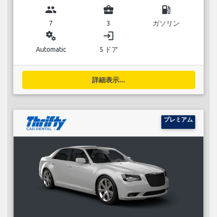
group
business_center
local_gas_station
7
3
ガソリン
miscellaneous_services
login
Automatic
5 ドア
詳細表示...
プレミアム