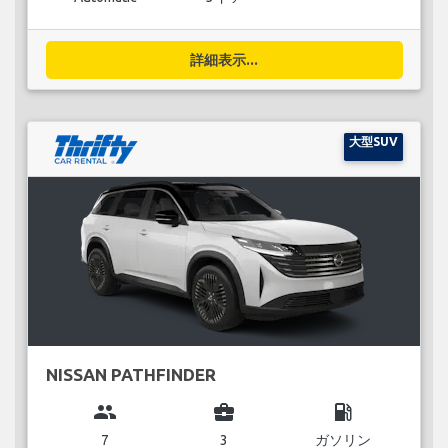
詳細表示...
大型SUV
NISSAN PATHFINDER
group
business_center
local_gas_station
7
3
ガソリン