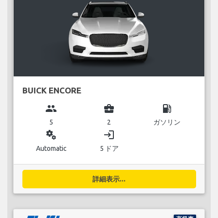
BUICK ENCORE
group
business_center
local_gas_station
5
2
ガソリン
miscellaneous_services
login
Automatic
5 ドア
詳細表示...