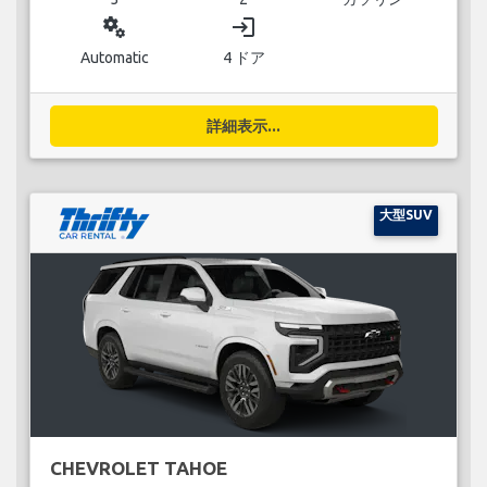
miscellaneous_services
login
Automatic
4 ドア
詳細表示...
大型SUV
CHEVROLET TAHOE