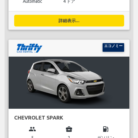
Automatic
4 ドア
詳細表示...
エコノミー
CHEVROLET SPARK
group
business_center
local_gas_station
5
2
ガソリン