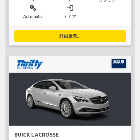
miscellaneous_services
login
Automatic
5 ドア
詳細表示...
高級車
BUICK LACROSSE