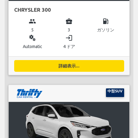
CHRYSLER 300
group
business_center
local_gas_station
5
3
ガソリン
miscellaneous_services
login
Automatic
4 ドア
詳細表示...
中型SUV