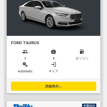
FORD TAURUS
group
business_center
local_gas_station
5
4
ガソリン
miscellaneous_services
login
Automatic
4 ドア
詳細表示...
中型SUV