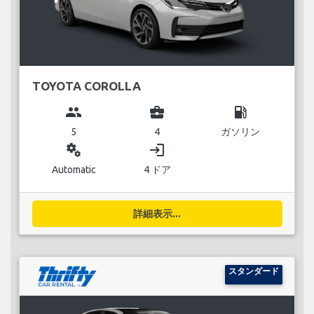
TOYOTA COROLLA
group
business_center
local_gas_station
5
4
ガソリン
miscellaneous_services
login
Automatic
4 ドア
詳細表示...
スタンダード