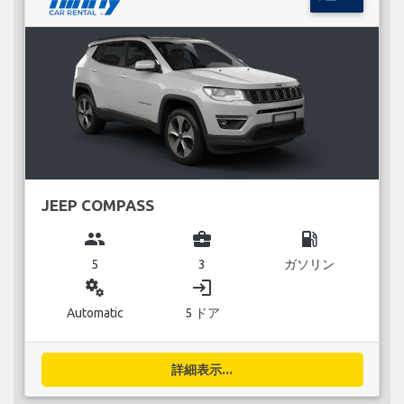
JEEP COMPASS
group
business_center
local_gas_station
5
3
ガソリン
miscellaneous_services
login
Automatic
5 ドア
詳細表示...