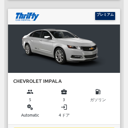
プレミアム
CHEVROLET IMPALA
group
business_center
local_gas_station
5
3
ガソリン
miscellaneous_services
login
Automatic
4 ドア