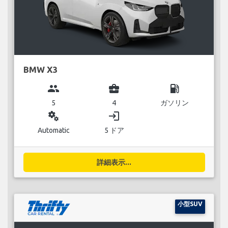
BMW X3
group
business_center
local_gas_station
5
4
ガソリン
miscellaneous_services
login
Automatic
5 ドア
詳細表示...
小型SUV