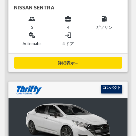
NISSAN SENTRA
group
business_center
local_gas_station
5
4
ガソリン
miscellaneous_services
login
Automatic
4 ドア
詳細表示...
コンパクト