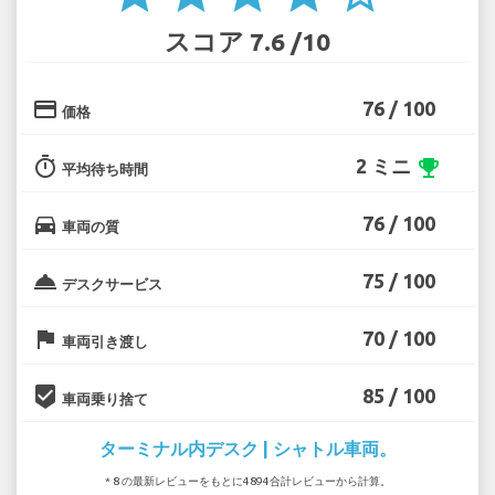
スコア 7.6 /10
credit_card
76 / 100
価格
timer
2 ミニ
emoji_events
平均待ち時間
directions_car
76 / 100
車両の質
room_service
75 / 100
デスクサービス
flag
70 / 100
車両引き渡し
beenhere
85 / 100
車両乗り捨て
ターミナル内デスク | シャトル車両。
* 8 の最新レビューをもとに4894合計レビューから計算。