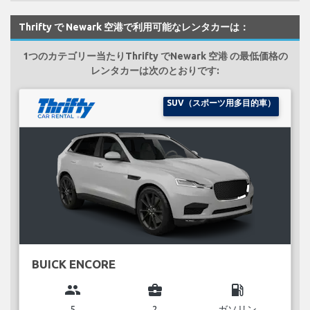
Thrifty で Newark 空港で利用可能なレンタカーは：
1つのカテゴリー当たりThrifty でNewark 空港 の最低価格の
レンタカーは次のとおりです:
SUV（スポーツ用多目的車）
BUICK ENCORE
group
business_center
local_gas_station
5
2
ガソリン