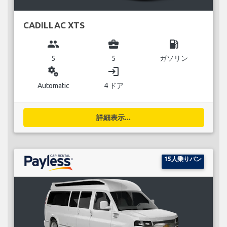
CADILLAC XTS
group
business_center
local_gas_station
5
5
ガソリン
miscellaneous_services
login
Automatic
4 ドア
詳細表示...
15人乗りバン