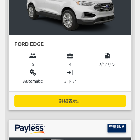
FORD EDGE
group
business_center
local_gas_station
5
4
ガソリン
miscellaneous_services
login
Automatic
5 ドア
詳細表示...
中型SUV