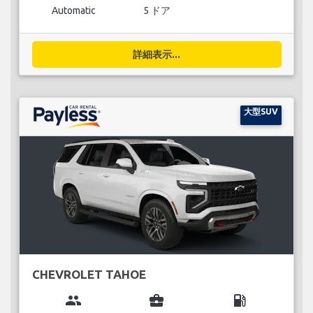
Automatic
5 ドア
詳細表示...
大型SUV
CHEVROLET TAHOE
group
business_center
local_gas_station