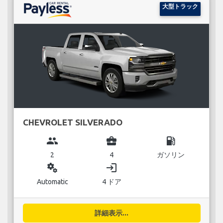
大型トラック
CHEVROLET SILVERADO
group
business_center
local_gas_station
2
4
ガソリン
miscellaneous_services
login
Automatic
4 ドア
詳細表示...