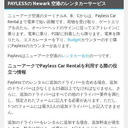
PAYLESSの Newark 空港のレンタカーサービス
ニューアーク空港のターミナルA、B、Cからは、Payless Car
Rentalまで電車で短い距離です。荷物を受け取り、ゲートエリ
アを出たら、オーバーヘッドのサインに従ってエアトレインに
乗ります。電車に乗り、P2駅に到着したら降ります。電車を降
りたら、エスカレーターを下り、
Budget
カウンターのすぐ隣
にPaylessのカウンターがあります。
Paylessはニューアーク空港の
レンタカー会社
の一つです。
ニューアークでPayless Car Rentalを利用する際の役
立つ情報
Paylessでのレンタルに追加のドライバーを含める場合、追加
のドライバーは少なくとも25歳以上でなければなりません。さ
らに、追加のドライバーはすべての他のドライバー要件を満た
し、指定されたフォームに記入する必要があります。ただし、
1つのフォームには最大2人の追加ドライバーしか記入できませ
ん。
追加のドライバーをレンタルに追加する場合、追加料金が発生