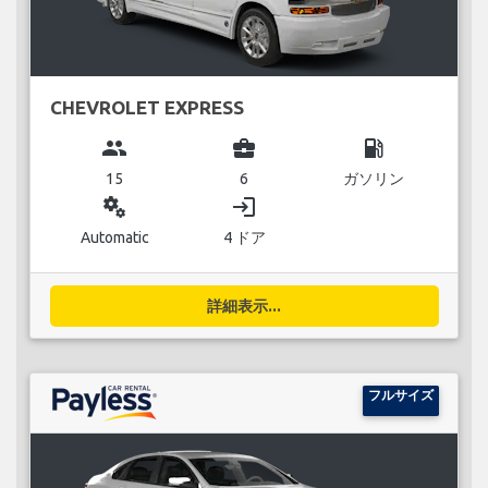
CHEVROLET EXPRESS
group
business_center
local_gas_station
15
6
ガソリン
miscellaneous_services
login
Automatic
4 ドア
詳細表示...
フルサイズ