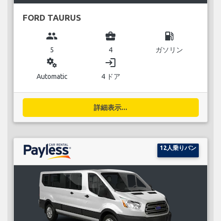
FORD TAURUS
group
business_center
local_gas_station
5
4
ガソリン
miscellaneous_services
login
Automatic
4 ドア
詳細表示...
12人乗りバン