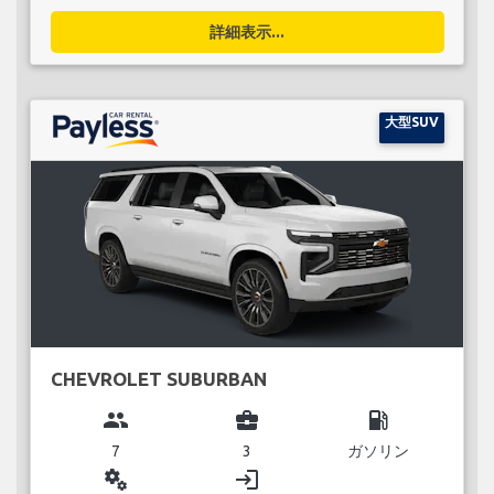
詳細表示...
大型SUV
CHEVROLET SUBURBAN
group
business_center
local_gas_station
7
3
ガソリン
miscellaneous_services
login