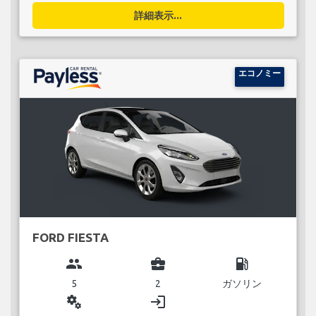
詳細表示...
エコノミー
FORD FIESTA
group
business_center
local_gas_station
5
2
ガソリン
miscellaneous_services
login