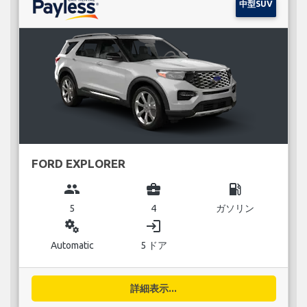
中型SUV
FORD EXPLORER
group
business_center
local_gas_station
5
4
ガソリン
miscellaneous_services
login
Automatic
5 ドア
詳細表示...