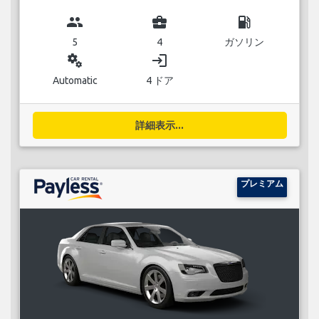
group
business_center
local_gas_station
5
4
ガソリン
miscellaneous_services
login
Automatic
4 ドア
詳細表示...
プレミアム