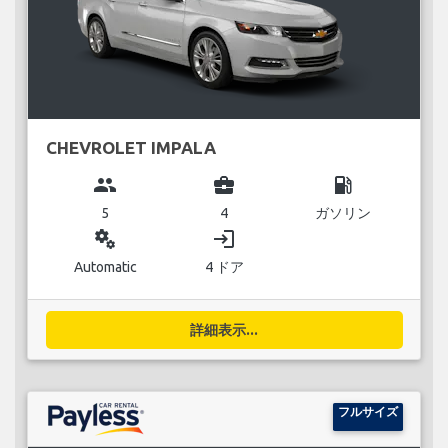
CHEVROLET IMPALA
group
business_center
local_gas_station
5
4
ガソリン
miscellaneous_services
login
Automatic
4 ドア
詳細表示...
フルサイズ