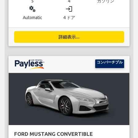
5
4
ガソリン
miscellaneous_services
login
Automatic
4 ドア
詳細表示...
コンバーチブル
FORD MUSTANG CONVERTIBLE