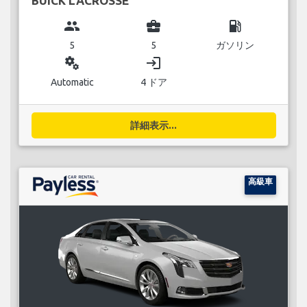
BUICK LACROSSE
group
business_center
local_gas_station
5
5
ガソリン
miscellaneous_services
login
Automatic
4 ドア
詳細表示...
高級車