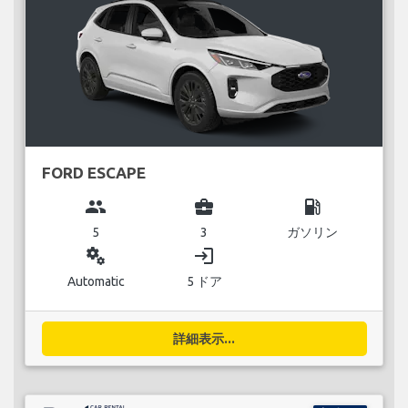
FORD ESCAPE
group
business_center
local_gas_station
5
3
ガソリン
miscellaneous_services
login
Automatic
5 ドア
詳細表示...