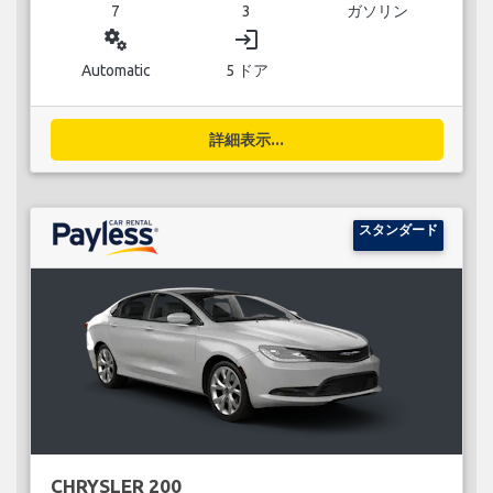
7
3
ガソリン
miscellaneous_services
login
Automatic
5 ドア
詳細表示...
スタンダード
CHRYSLER 200