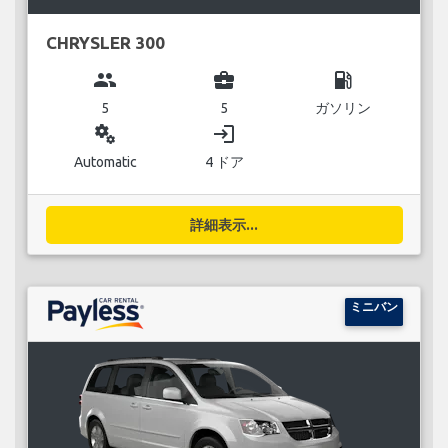
CHRYSLER 300
group
business_center
local_gas_station
5
5
ガソリン
miscellaneous_services
login
Automatic
4 ドア
詳細表示...
ミニバン