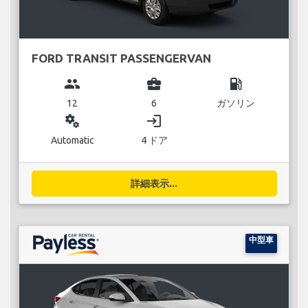
FORD TRANSIT PASSENGERVAN
group
business_center
local_gas_station
12
6
ガソリン
miscellaneous_services
login
Automatic
4 ドア
詳細表示...
中型車