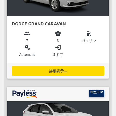
DODGE GRAND CARAVAN
group
business_center
local_gas_station
7
3
ガソリン
miscellaneous_services
login
Automatic
5 ドア
詳細表示...
中型SUV