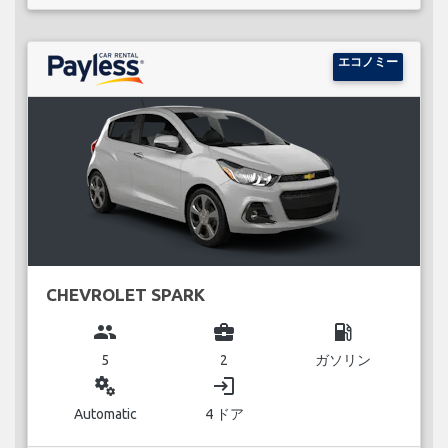
エコノミー
CHEVROLET SPARK
group
business_center
local_gas_station
5
2
ガソリン
miscellaneous_services
login
Automatic
4 ドア