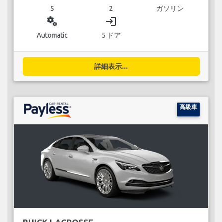
5
2
ガソリン
miscellaneous_services
login
Automatic
5 ドア
詳細表示...
高級車