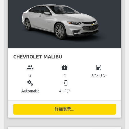
CHEVROLET MALIBU
group
business_center
local_gas_station
5
4
ガソリン
miscellaneous_services
login
Automatic
4 ドア
詳細表示...