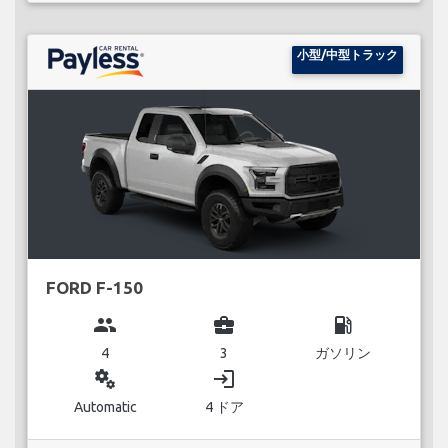
小型/中型トラック
FORD F-150
group
business_center
local_gas_station
4
3
ガソリン
miscellaneous_services
login
Automatic
4 ドア