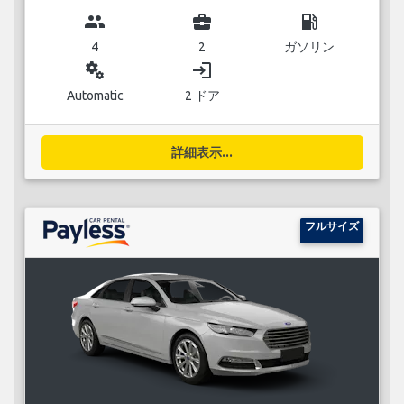
group
business_center
local_gas_station
4
2
ガソリン
miscellaneous_services
login
Automatic
2 ドア
詳細表示...
フルサイズ