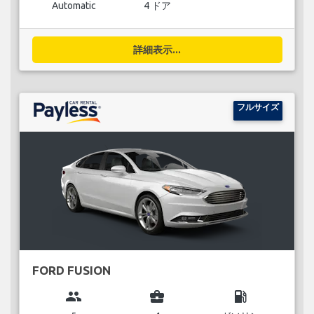
Automatic
4 ドア
詳細表示...
フルサイズ
FORD FUSION
group
business_center
local_gas_station