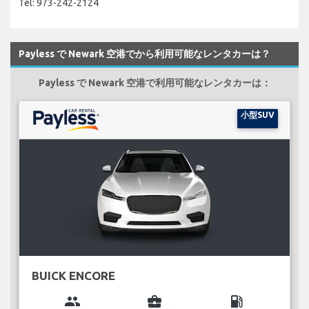
Tel: 973-242-2124
Payless で Newark 空港でから利用可能なレンタカーは？
Payless で Newark 空港で利用可能なレンタカーは：
小型SUV
BUICK ENCORE
group
business_center
local_gas_station