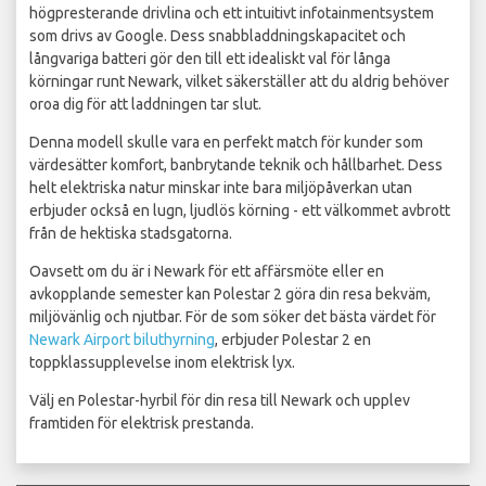
högpresterande drivlina och ett intuitivt infotainmentsystem
som drivs av Google. Dess snabbladdningskapacitet och
långvariga batteri gör den till ett idealiskt val för långa
körningar runt Newark, vilket säkerställer att du aldrig behöver
oroa dig för att laddningen tar slut.
Denna modell skulle vara en perfekt match för kunder som
värdesätter komfort, banbrytande teknik och hållbarhet. Dess
helt elektriska natur minskar inte bara miljöpåverkan utan
erbjuder också en lugn, ljudlös körning - ett välkommet avbrott
från de hektiska stadsgatorna.
Oavsett om du är i Newark för ett affärsmöte eller en
avkopplande semester kan Polestar 2 göra din resa bekväm,
miljövänlig och njutbar. För de som söker det bästa värdet för
Newark Airport biluthyrning
, erbjuder Polestar 2 en
toppklassupplevelse inom elektrisk lyx.
Välj en Polestar-hyrbil för din resa till Newark och upplev
framtiden för elektrisk prestanda.