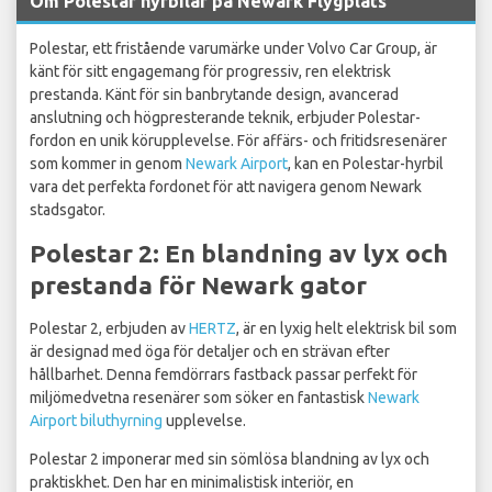
Om Polestar hyrbilar på Newark Flygplats
Polestar, ett fristående varumärke under Volvo Car Group, är
känt för sitt engagemang för progressiv, ren elektrisk
prestanda. Känt för sin banbrytande design, avancerad
anslutning och högpresterande teknik, erbjuder Polestar-
fordon en unik körupplevelse. För affärs- och fritidsresenärer
som kommer in genom
Newark Airport
, kan en Polestar-hyrbil
vara det perfekta fordonet för att navigera genom Newark
stadsgator.
Polestar 2: En blandning av lyx och
prestanda för Newark gator
Polestar 2, erbjuden av
HERTZ
, är en lyxig helt elektrisk bil som
är designad med öga för detaljer och en strävan efter
hållbarhet. Denna femdörrars fastback passar perfekt för
miljömedvetna resenärer som söker en fantastisk
Newark
Airport biluthyrning
upplevelse.
Polestar 2 imponerar med sin sömlösa blandning av lyx och
praktiskhet. Den har en minimalistisk interiör, en