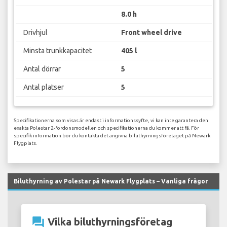
8.0 h
Drivhjul
Front wheel drive
Minsta trunkkapacitet
405 l
Antal dörrar
5
Antal platser
5
Specifikationerna som visas är endast i informationssyfte, vi kan inte garantera den
exakta Polestar 2-fordonsmodellen och specifikationerna du kommer att få. För
specifik information bör du kontakta det angivna biluthyrningsföretaget på Newark
Flygplats.
Biluthyrning av Polestar på Newark Flygplats – Vanliga frågor
question_answer
Vilka biluthyrningsföretag