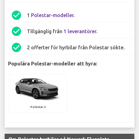
check_circle
1
Polestar-modeller
.
check_circle
Tillgänglig från
1 leverantörer
.
check_circle
2 offerter för hyrbilar från Polestar sökte.
Populära Polestar-modeller att hyra:
Polestar 2