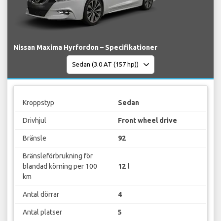
Nissan Maxima Hyrfordon – Specifikationer
Kroppstyp
Sedan
Drivhjul
Front wheel drive
Bränsle
92
Bränsleförbrukning för
blandad körning per 100
12 l
km
Antal dörrar
4
Antal platser
5