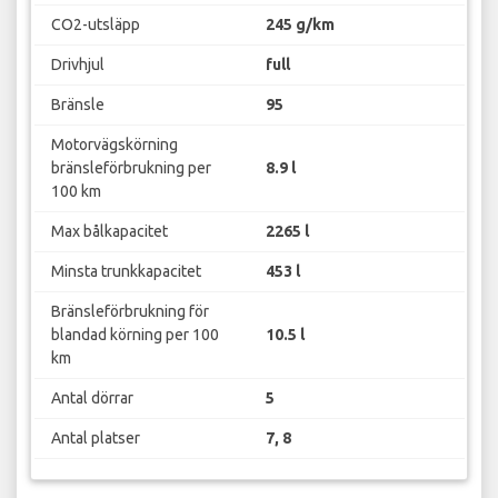
CO2-utsläpp
245 g/km
Drivhjul
full
Bränsle
95
Motorvägskörning
bränsleförbrukning per
8.9 l
100 km
Max bålkapacitet
2265 l
Minsta trunkkapacitet
453 l
Bränsleförbrukning för
blandad körning per 100
10.5 l
km
Antal dörrar
5
Antal platser
7, 8