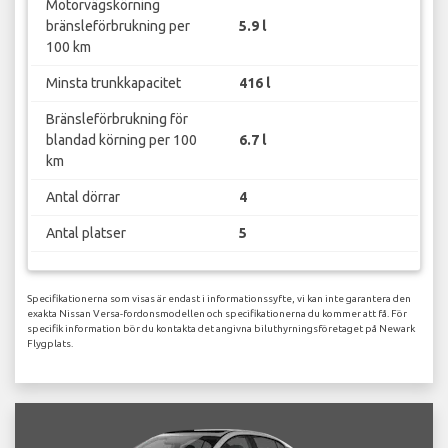
Motorvägskörning
bränsleförbrukning per
5.9 l
100 km
Minsta trunkkapacitet
416 l
Bränsleförbrukning för
blandad körning per 100
6.7 l
km
Antal dörrar
4
Antal platser
5
Specifikationerna som visas är endast i informationssyfte, vi kan inte garantera den
exakta Nissan Versa-fordonsmodellen och specifikationerna du kommer att få. För
specifik information bör du kontakta det angivna biluthyrningsföretaget på Newark
Flygplats.