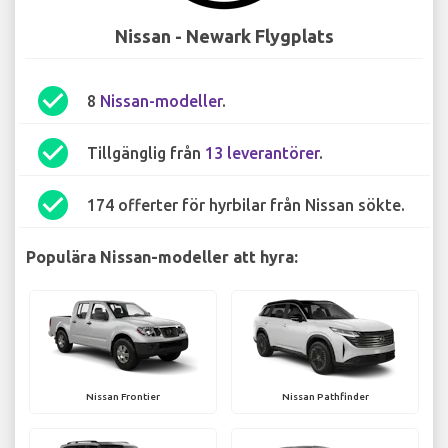
Nissan - Newark Flygplats
check_circle
8
Nissan-modeller
.
check_circle
Tillgänglig från
13 leverantörer
.
check_circle
174 offerter för hyrbilar från Nissan sökte.
Populära Nissan-modeller att hyra:
Nissan Frontier
Nissan Pathfinder