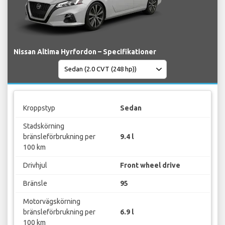
Nissan Altima Hyrfordon – Specifikationer
Kroppstyp
Sedan
Stadskörning
bränsleförbrukning per
9.4 l
100 km
Drivhjul
Front wheel drive
Bränsle
95
Motorvägskörning
bränsleförbrukning per
6.9 l
100 km