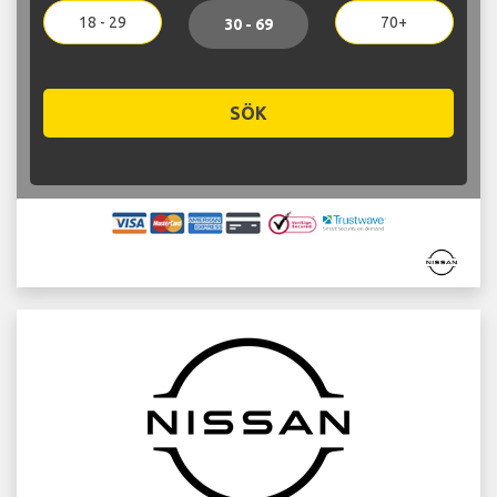
18 - 29
70+
30 - 69
SÖK