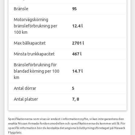
Bränsle
95
Motorvägskörning
bränsleförbrukning per
12.4 l
100 km
Max bålkapacitet
2701 l
Minsta trunkkapacitet
467 l
Bränsleförbrukning för
blandad körning per 100
14.7 l
km
Antal dörrar
5
Antal platser
7, 8
Specifikationerna som visas är endast i informationssyfte, vi kan inte garantera den
exakta Nissan Armada-fordonsmodellen och specifikationerna du kommer att få. För
specifik information bör du kontakta det angivna biluthyrningsföretaget på Newark
Flygplats.