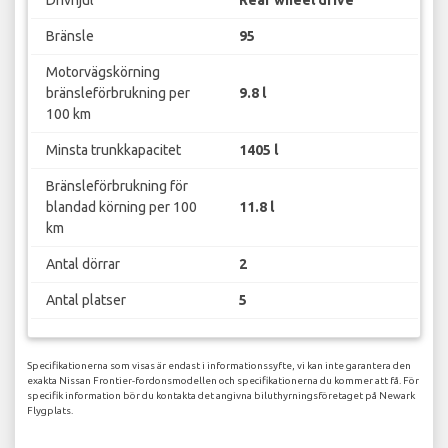
Drivhjul
Rear wheel drive
Bränsle
95
Motorvägskörning
bränsleförbrukning per
9.8 l
100 km
Minsta trunkkapacitet
1405 l
Bränsleförbrukning för
blandad körning per 100
11.8 l
km
Antal dörrar
2
Antal platser
5
Specifikationerna som visas är endast i informationssyfte, vi kan inte garantera den
exakta Nissan Frontier-fordonsmodellen och specifikationerna du kommer att få. För
specifik information bör du kontakta det angivna biluthyrningsföretaget på Newark
Flygplats.