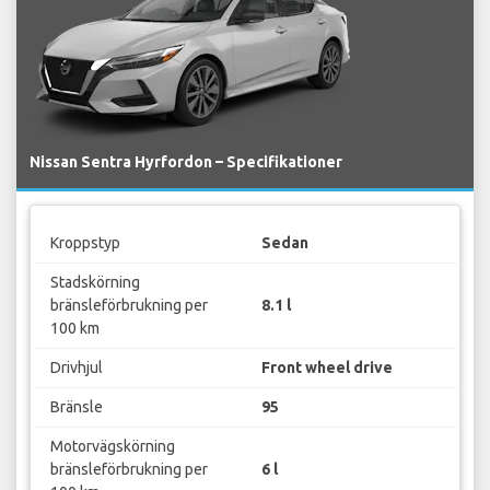
Nissan Sentra Hyrfordon – Specifikationer
Kroppstyp
Sedan
Stadskörning
bränsleförbrukning per
8.1 l
100 km
Drivhjul
Front wheel drive
Bränsle
95
Motorvägskörning
bränsleförbrukning per
6 l