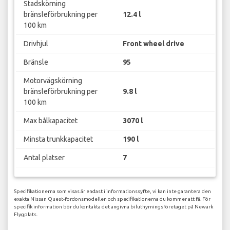
Stadskörning
bränsleförbrukning per
12.4 l
100 km
Drivhjul
Front wheel drive
Bränsle
95
Motorvägskörning
bränsleförbrukning per
9.8 l
100 km
Max bålkapacitet
3070 l
Minsta trunkkapacitet
190 l
Antal platser
7
Specifikationerna som visas är endast i informationssyfte, vi kan inte garantera den
exakta Nissan Quest-fordonsmodellen och specifikationerna du kommer att få. För
specifik information bör du kontakta det angivna biluthyrningsföretaget på Newark
Flygplats.