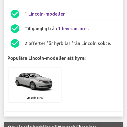
check_circle
1
Lincoln-modeller
.
check_circle
Tillgänglig från
1 leverantörer
.
check_circle
2 offerter för hyrbilar från Lincoln sökte.
Populära Lincoln-modeller att hyra:
Lincoln MKS