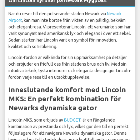
Om Lincoln hyrbilar på Newark Flygplats
När du reser till den pulserande staden Newark via
Newark
Airport
, kan man inte bortse från vikten av en pålitlig, bekväm
och elegant resa. Vi presenterar Lincoln, ett varumärke som har
varit synonymt med amerikansk lyx och elegans i över ett sekel.
Sedan starten har Lincoln varit en symbol för innovation,
kvalitet och sofistikering.
Lincoln-fordon är välkända för sin uppmärksamhet på detaljer
och erbjuder en fridfull oas från stadens brus och liv. Med sin
intuitiva teknik, tysta interiörer och eleganta design gör Lincoln-
fordon varje resa till en utsökt upplevelse.
Inneslutande komfort med Lincoln
MKS: En perfekt kombination för
Newarks dynamiska gator
Lincoln MKS, som erbjuds av
BUDGET
, är en fängslande
kombination av prestanda och lyx, vilket gör den till en perfekt
följeslagare för att navigera Newarks dynamiska gator. Denna
lyxiga sedan i full storlek drivs av en kraftfull motor som ger en