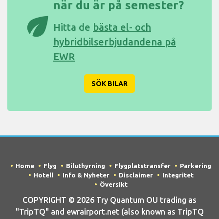
när du är på semester?
eco
Hitta de
bästa el- och
hybridbilserbjudandena på
EWR
SÖK BILAR
Home
Flyg
Biluthyrning
Flygplatstransfer
Parkering
Hotell
Info & Nyheter
Disclaimer
Integritet
Översikt
COPYRIGHT © 2026 Try Quantum OU trading as
"TripTQ" and ewrairport.net (also known as TripTQ