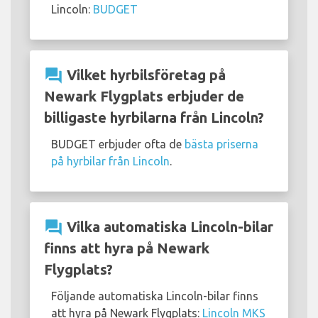
Lincoln:
BUDGET
question_answer
Vilket hyrbilsföretag på
Newark Flygplats erbjuder de
billigaste hyrbilarna från Lincoln?
BUDGET erbjuder ofta de
bästa priserna
på hyrbilar från Lincoln
.
question_answer
Vilka automatiska Lincoln-bilar
finns att hyra på Newark
Flygplats?
Följande automatiska Lincoln-bilar finns
att hyra på Newark Flygplats:
Lincoln MKS