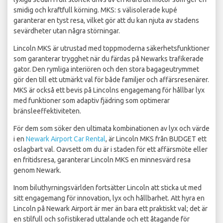
smidig och kraftfull körning. MKS: s välisolerade kupé
garanterar en tyst resa, vilket gör att du kan njuta av stadens
sevärdheter utan några störningar.
Lincoln MKS är utrustad med toppmoderna säkerhetsfunktioner
som garanterar trygghet när du färdas på Newarks trafikerade
gator. Den rymliga interiören och den stora bagageutrymmet
gör den till ett utmärkt val för både familjer och affärsresenärer.
MKS är också ett bevis på Lincolns engagemang för hållbar lyx
med funktioner som adaptiv fjädring som optimerar
bränsleeffektiviteten.
För dem som söker den ultimata kombinationen av lyx och värde
i en
Newark Airport Car Rental
, är Lincoln MKS från BUDGET ett
oslagbart val. Oavsett om du är i staden för ett affärsmöte eller
en fritidsresa, garanterar Lincoln MKS en minnesvärd resa
genom Newark.
Inom biluthyrningsvärlden fortsätter Lincoln att sticka ut med
sitt engagemang för innovation, lyx och hållbarhet. Att hyra en
Lincoln på Newark Airport är mer än bara ett praktiskt val; det är
en stilfull och sofistikerad uttalande och ett åtagande för