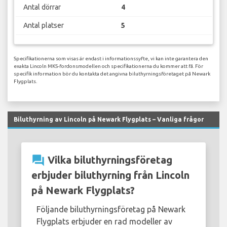
Antal dörrar
4
Antal platser
5
Specifikationerna som visas är endast i informationssyfte, vi kan inte garantera den
exakta Lincoln MKS-fordonsmodellen och specifikationerna du kommer att få. För
specifik information bör du kontakta det angivna biluthyrningsföretaget på Newark
Flygplats.
Biluthyrning av Lincoln på Newark Flygplats – Vanliga frågor
question_answer
Vilka biluthyrningsföretag
erbjuder biluthyrning från Lincoln
på Newark Flygplats?
Följande biluthyrningsföretag på Newark
Flygplats erbjuder en rad modeller av