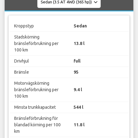
Kroppstyp
Sedan
Stadskörning
bränsleförbrukning per
13.8 l
100 km
Drivhjul
full
Bränsle
95
Motorvägskörning
bränsleförbrukning per
9.4 l
100 km
Minsta trunkkapacitet
544 l
Bränsleförbrukning för
blandad körning per 100
11.8 l
km