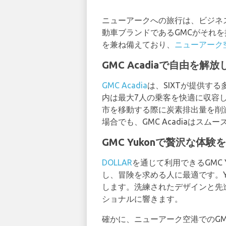
ニューアークへの旅行は、ビジネ
動車ブランドであるGMCがそれ
を兼ね備えており、
ニューアーク
GMC Acadiaで自由を解
GMC Acadia
は、SIXTが提供す
内は最大7人の乗客を快適に収容し
市を移動する際に炭素排出量を削
場合でも、GMC Acadiaはス
GMC Yukonで贅沢な体
DOLLAR
を通じて利用できるGMC
し、冒険を求める人に最適です。
します。洗練されたデザインと先
ショナルに響きます。
確かに、ニューアーク空港でのG