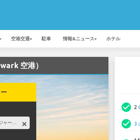
空港交通
駐車
情報&ニュース
ホテル
wark 空港）
カー
check_circle
2
check_circle
3