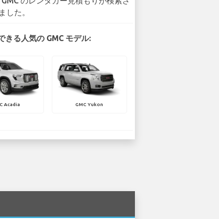
4 GMC のレンタカー見積もりが検索さ
ました。
きる人気の GMC モデル:
C Acadia
GMC Yukon