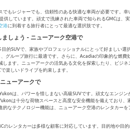
スでもレジャーでも、信頼性のある快適な車両が必要です。幸
を提供しています。頑丈で洗練された車両で知られるGMCは、
空港
に到着する旅行者にとって最適な選択肢です。
放しましょう - ニューアーク空港で
る多目的SUVで、家族やプロフェッショナルにとって好ましい
、グループ旅行に最適です。さらに、Acadiaの印象的な燃
減します。ニューアークの活気ある文化を探索したり、ビジネ
ムーズで楽しいドライブを約束します。
験をニューアークで
 Yukonは、パワーを惜しまない高級SUVです。頑丈なエンジ
Yukonは十分な荷物スペースと高度な安全機能を備えており、
進的なテクノロジー機能は、ニューアーク空港のレンタカーを
MCのレンタカーは多様な顧客に対応しています。目的地や目