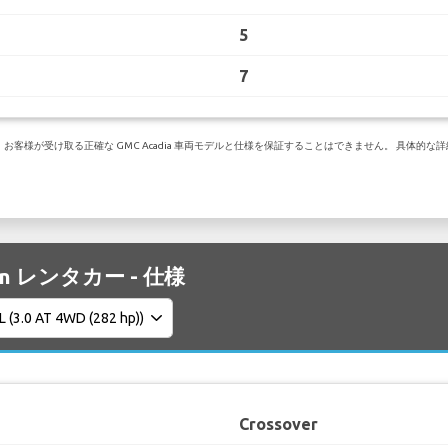
5
7
様が受け取る正確な GMC Acadia 車両モデルと仕様を保証することはできません。 具体的な詳細
on レンタカー - 仕様
Crossover