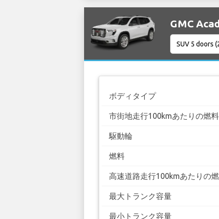
GMC Aca
ボディタイプ
市街地走行100kmあたりの燃
駆動輪
燃料
高速道路走行100kmあたりの
最大トランク容量
最小トランク容量