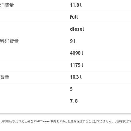
料消費量
11.8 l
full
diesel
燃料消費量
9 l
4098 l
1175 l
消費量
10.3 l
5
7, 8
様が受け取る正確な GMC Yukon 車両モデルと仕様を保証することはできません。 具体的な詳細