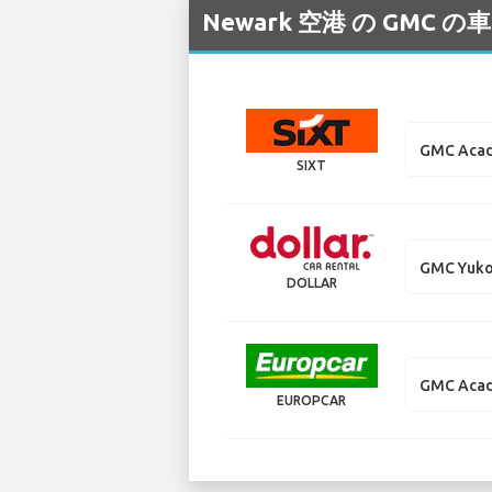
Newark 空港 の G
GMC Acad
SIXT
GMC Yuk
DOLLAR
GMC Acad
EUROPCAR