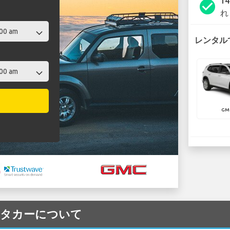
1
check_circle
れ
レンタルで
GM
 レンタカーについて