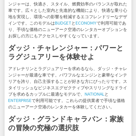
ンジャーは、快適さ、スタイル、燃費効率のバランスが取れた
車です。広々とした室内と先進的な機能により、快適な乗り心
地を実現し、環境への影響を軽減するエコフレンドリーなデザ
インです。このモデルは
BUDGET
と
ECONOMY
で利用可能であ
り、手頃な価格のニューアーク空港のレンタカーオプションを
お探しの方にもアクセスしやすくなっています。
ダッジ・チャレンジャー：パワーと
ラグジュアリーを体験せよ
アドレナリンとラグジュアリーを求めるなら、ダッジ・チャレ
ンジャーが最適な車です。パワフルなエンジンと豪華なインテ
リアを誇り、自己主張することが好きな方にぴったりです。ス
タイリッシュなビジネスエグゼクティブやスリリングなドライ
ブを求めるカップルに最適なモデルで、
NATIONAL
と
ENTERPRISE
で利用可能です。これらの提供業者で手頃な価格
のニューアーク空港のレンタカーを体験してください。
ダッジ・グランドキャラバン：家族
の冒険の究極の選択肢