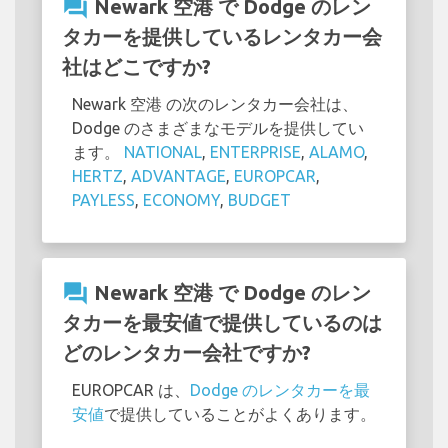
question_answer
Newark 空港 で Dodge のレン
タカーを提供しているレンタカー会
社はどこですか?
Newark 空港 の次のレンタカー会社は、
Dodge のさまざまなモデルを提供してい
ます。
NATIONAL
,
ENTERPRISE
,
ALAMO
,
HERTZ
,
ADVANTAGE
,
EUROPCAR
,
PAYLESS
,
ECONOMY
,
BUDGET
question_answer
Newark 空港 で Dodge のレン
タカーを最安値で提供しているのは
どのレンタカー会社ですか?
EUROPCAR は、
Dodge のレンタカーを最
安値
で提供していることがよくあります。