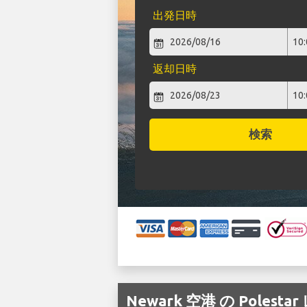
出発日時
返却日時
検索
Newark 空港 の Poles