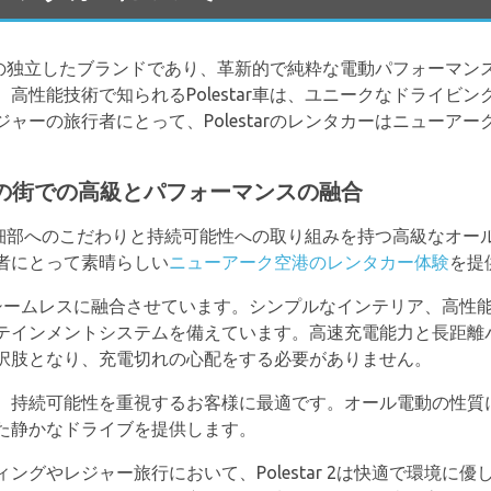
ループの独立したブランドであり、革新的で純粋な電動パフォーマ
高性能技術で知られるPolestar車は、ユニークなドライビ
ャーの旅行者にとって、Polestarのレンタカーはニューア
アークの街での高級とパフォーマンスの融合
 2は、細部へのこだわりと持続可能性への取り組みを持つ高級なオ
者にとって素晴らしい
ニューアーク空港のレンタカー体験
を提
用性をシームレスに融合させています。シンプルなインテリア、高性能
テインメントシステムを備えています。高速充電能力と長距離
択肢となり、充電切れの心配をする必要がありません。
、持続可能性を重視するお客様に最適です。オール電動の性質
た静かなドライブを提供します。
ングやレジャー旅行において、Polestar 2は快適で環境に