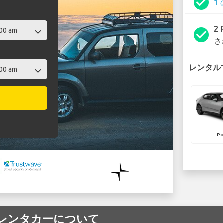
check_circle
1
2
check_circle
さ
レンタルで
Po
tar レンタカーについて