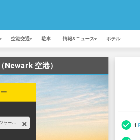
空港交通
駐車
情報&ニュース
ホテル
（Newark 空港）
カー
check_circle
1